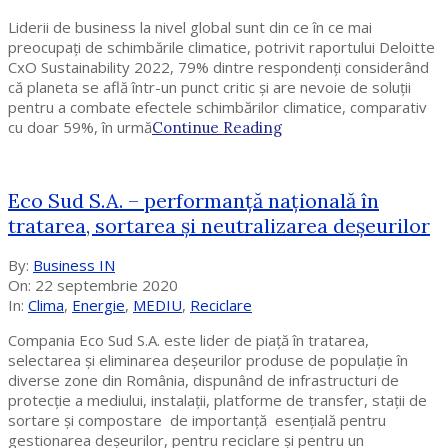
Liderii de business la nivel global sunt din ce în ce mai
preocupați de schimbările climatice, potrivit raportului Deloitte
CxO Sustainability 2022, 79% dintre respondenți considerând
că planeta se află într-un punct critic și are nevoie de soluții
pentru a combate efectele schimbărilor climatice, comparativ
cu doar 59%, în urmă
Continue Reading
Eco Sud S.A. – performanță națională în
tratarea, sortarea și neutralizarea deșeurilor
2020-
By:
Business IN
09-
On:
22 septembrie 2020
22
In:
Clima
,
Energie
,
MEDIU
,
Reciclare
Compania Eco Sud S.A. este lider de piață în tratarea,
selectarea și eliminarea deșeurilor produse de populație în
diverse zone din România, dispunând de infrastructuri de
protecție a mediului, instalații, platforme de transfer, stații de
sortare și compostare de importanță esențială pentru
gestionarea deșeurilor, pentru reciclare și pentru un