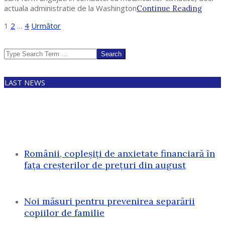
actuala administratie de la Washington
Continue Reading
Paginație
1
2
…
4
Următor
articole
Search
LAST NEWS
Românii, copleșiți de anxietate financiară în
fața creșterilor de prețuri din august
Noi măsuri pentru prevenirea separării
copiilor de familie