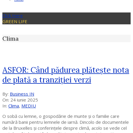
Click Here
GREEN LIFE
Clima
ASFOR: Când pădurea plătește nota
de plată a tranziției verzi
2025-
By:
Business IN
06-
On:
24 iunie 2025
24
In:
Clima
,
MEDIU
O sobă cu lemne, o gospodărie de munte și o familie care
numără banii pentru lemnele de iarnă. Dincolo de documentele
de la Bruxelles și conferințele despre climă, acolo se vede cel