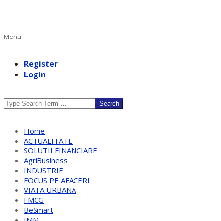
Primary
Menu
Navigation
Menu
Register
Login
Search
Home
ACTUALITATE
SOLUTII FINANCIARE
AgriBusiness
INDUSTRIE
FOCUS PE AFACERI
VIATA URBANA
FMCG
BeSmart
IMM