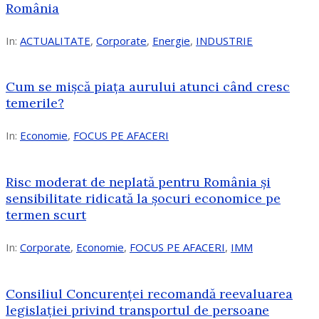
România
In:
ACTUALITATE
,
Corporate
,
Energie
,
INDUSTRIE
Cum se mișcă piața aurului atunci când cresc
temerile?
In:
Economie
,
FOCUS PE AFACERI
Risc moderat de neplată pentru România și
sensibilitate ridicată la șocuri economice pe
termen scurt
In:
Corporate
,
Economie
,
FOCUS PE AFACERI
,
IMM
Consiliul Concurenței recomandă reevaluarea
legislației privind transportul de persoane