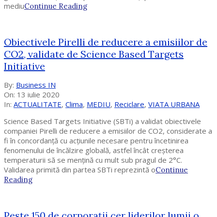
mediu
Continue Reading
Obiectivele Pirelli de reducere a emisiilor de
CO2, validate de Science Based Targets
Initiative
2020-
By:
Business IN
07-
On:
13 iulie 2020
13
In:
ACTUALITATE
,
Clima
,
MEDIU
,
Reciclare
,
VIATA URBANA
Science Based Targets Initiative (SBTi) a validat obiectivele
companiei Pirelli de reducere a emisiilor de CO2, considerate a
fi în concordanță cu acțiunile necesare pentru încetinirea
fenomenului de încălzire globală, astfel încât creșterea
temperaturii să se mențină cu mult sub pragul de 2°C.
Validarea primită din partea SBTi reprezintă o
Continue
Reading
Peste 150 de corporații cer liderilor lumii o