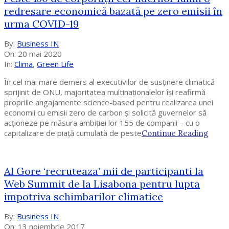
redresare economică bazată pe zero emisii în
urma COVID-19
2020-
By:
Business IN
05-
On:
20 mai 2020
20
In:
Clima
,
Green Life
În cel mai mare demers al executivilor de susținere climatică
sprijinit de ONU, majoritatea multinaționalelor își reafirmă
propriile angajamente science-based pentru realizarea unei
economii cu emisii zero de carbon și solicită guvernelor să
acționeze pe măsura ambiției lor 155 de companii – cu o
capitalizare de piață cumulată de peste
Continue Reading
Al Gore ‘recruteaza’ mii de participanti la
Web Summit de la Lisabona pentru lupta
impotriva schimbarilor climatice
2017-
By:
Business IN
11-
On:
13 noiembrie 2017