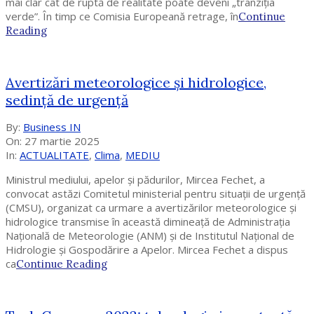
mai clar cât de ruptă de realitate poate deveni „tranziția
verde”. În timp ce Comisia Europeană retrage, în
Continue
Reading
Avertizări meteorologice și hidrologice,
sedinţă de urgență
2025-
By:
Business IN
03-
On:
27 martie 2025
27
In:
ACTUALITATE
,
Clima
,
MEDIU
Ministrul mediului, apelor și pădurilor, Mircea Fechet, a
convocat astăzi Comitetul ministerial pentru situaţii de urgenţă
(CMSU), organizat ca urmare a avertizărilor meteorologice și
hidrologice transmise în această dimineață de Administrația
Națională de Meteorologie (ANM) și de Institutul Naţional de
Hidrologie și Gospodărire a Apelor. Mircea Fechet a dispus
ca
Continue Reading