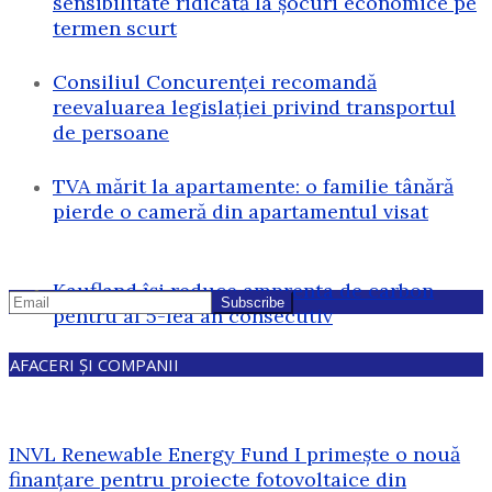
sensibilitate ridicată la șocuri economice pe
termen scurt
Consiliul Concurenței recomandă
reevaluarea legislației privind transportul
de persoane
TVA mărit la apartamente: o familie tânără
pierde o cameră din apartamentul visat
Kaufland își reduce amprenta de carbon
pentru al 5-lea an consecutiv
AFACERI ȘI COMPANII
INVL Renewable Energy Fund I primește o nouă
finanțare pentru proiecte fotovoltaice din