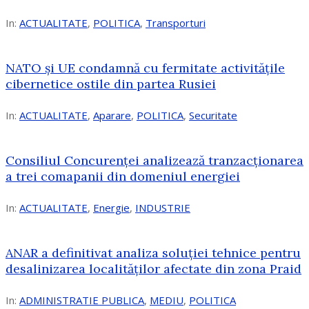
In:
ACTUALITATE
,
POLITICA
,
Transporturi
NATO și UE condamnă cu fermitate activitățile
cibernetice ostile din partea Rusiei
In:
ACTUALITATE
,
Aparare
,
POLITICA
,
Securitate
Consiliul Concurenţei analizează tranzacționarea
a trei comapanii din domeniul energiei
In:
ACTUALITATE
,
Energie
,
INDUSTRIE
ANAR a definitivat analiza soluției tehnice pentru
desalinizarea localităților afectate din zona Praid
In:
ADMINISTRATIE PUBLICA
,
MEDIU
,
POLITICA