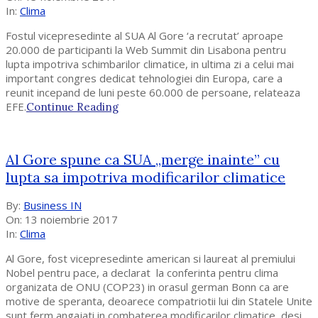
13
In:
Clima
Fostul vicepresedinte al SUA Al Gore ‘a recrutat’ aproape
20.000 de participanti la Web Summit din Lisabona pentru
lupta impotriva schimbarilor climatice, in ultima zi a celui mai
important congres dedicat tehnologiei din Europa, care a
reunit incepand de luni peste 60.000 de persoane, relateaza
EFE.
Continue Reading
Al Gore spune ca SUA „merge inainte” cu
lupta sa impotriva modificarilor climatice
2017-
By:
Business IN
11-
On:
13 noiembrie 2017
13
In:
Clima
Al Gore, fost vicepresedinte american si laureat al premiului
Nobel pentru pace, a declarat la conferinta pentru clima
organizata de ONU (COP23) in orasul german Bonn ca are
motive de speranta, deoarece compatriotii lui din Statele Unite
sunt ferm angajati in combaterea modificarilor climatice, desi