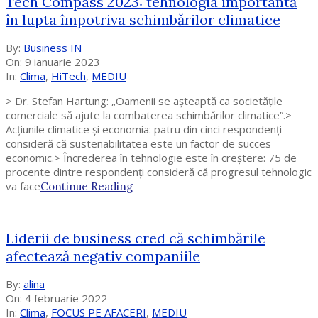
Tech Compass 2023: tehnologia importantă
în lupta împotriva schimbărilor climatice
2023-
By:
Business IN
01-
On:
9 ianuarie 2023
09
In:
Clima
,
HiTech
,
MEDIU
> Dr. Stefan Hartung: „Oamenii se așteaptă ca societățile
comerciale să ajute la combaterea schimbărilor climatice”.>
Acțiunile climatice și economia: patru din cinci respondenți
consideră că sustenabilitatea este un factor de succes
economic.> Încrederea în tehnologie este în creștere: 75 de
procente dintre respondenți consideră că progresul tehnologic
va face
Continue Reading
Liderii de business cred că schimbările
afectează negativ companiile
2022-
By:
alina
02-
On:
4 februarie 2022
04
In:
Clima
,
FOCUS PE AFACERI
,
MEDIU