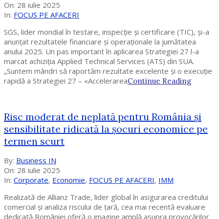
07-
On:
28 iulie 2025
28
In:
FOCUS PE AFACERI
SGS, lider mondial în testare, inspecție și certificare (TIC), și-a
anunțat rezultatele financiare și operaționale la jumătatea
anului 2025. Un pas important în aplicarea Strategiei 27 l-a
marcat achiziția Applied Technical Services (ATS) din SUA.
„Suntem mândri să raportăm rezultate excelente și o execuție
rapidă a Strategiei 27 – «Accelerarea
Continue Reading
Risc moderat de neplată pentru România și
sensibilitate ridicată la șocuri economice pe
termen scurt
2025-
By:
Business IN
07-
On:
28 iulie 2025
28
In:
Corporate
,
Economie
,
FOCUS PE AFACERI
,
IMM
Realizată de Allianz Trade, lider global în asigurarea creditului
comercial și analiza riscului de țară, cea mai recentă evaluare
dedicată României oferă o imagine amplă asupra provocărilor