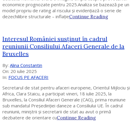
economice prognozate pentru 2025.Analiza se bazează pe un
model propriu de rating al riscului și evidențiază o serie de
dezechilibre structurale – inflație
Continue Reading
Interesul României susținut în cadrul
reuniunii Consiliului Afaceri Generale de la
Bruxelles
2025-
By:
Alina Constantin
07-
On:
20 iulie 2025
20
In:
FOCUS PE AFACERI
Secretarul de stat pentru afaceri europene, Orientul Mijlociu și
Africa, Clara Staicu, a participat vineri, 18 iulie 2025, la
Bruxelles, la Consiliul Afaceri Generale (CAG), prima reuniune
sub mandatul Președinției daneze a Consiliului UE. În cadrul
reuniunii, miniștrii și secretarii de stat au avut o primă
dezbatere de orientare cu
Continue Reading