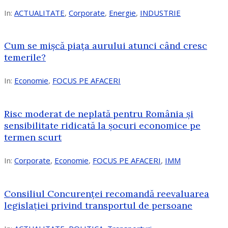
In:
ACTUALITATE
,
Corporate
,
Energie
,
INDUSTRIE
Cum se mișcă piața aurului atunci când cresc
temerile?
In:
Economie
,
FOCUS PE AFACERI
Risc moderat de neplată pentru România și
sensibilitate ridicată la șocuri economice pe
termen scurt
In:
Corporate
,
Economie
,
FOCUS PE AFACERI
,
IMM
Consiliul Concurenței recomandă reevaluarea
legislației privind transportul de persoane