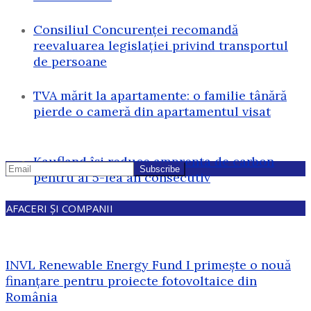
Consiliul Concurenței recomandă
reevaluarea legislației privind transportul
de persoane
TVA mărit la apartamente: o familie tânără
pierde o cameră din apartamentul visat
Kaufland își reduce amprenta de carbon
pentru al 5-lea an consecutiv
AFACERI ȘI COMPANII
INVL Renewable Energy Fund I primește o nouă
finanțare pentru proiecte fotovoltaice din
România