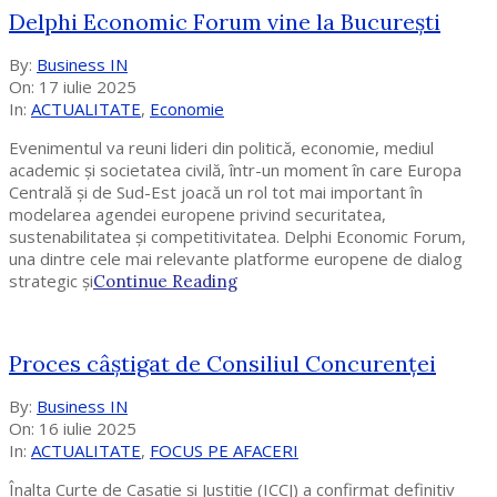
Delphi Economic Forum vine la București
2025-
By:
Business IN
07-
On:
17 iulie 2025
17
In:
ACTUALITATE
,
Economie
Evenimentul va reuni lideri din politică, economie, mediul
academic și societatea civilă, într-un moment în care Europa
Centrală și de Sud-Est joacă un rol tot mai important în
modelarea agendei europene privind securitatea,
sustenabilitatea și competitivitatea. Delphi Economic Forum,
una dintre cele mai relevante platforme europene de dialog
strategic și
Continue Reading
Proces câștigat de Consiliul Concurenței
2025-
By:
Business IN
07-
On:
16 iulie 2025
16
In:
ACTUALITATE
,
FOCUS PE AFACERI
Înalta Curte de Casație și Justiție (ICCJ) a confirmat definitiv