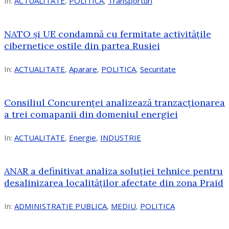
In:
ACTUALITATE
,
POLITICA
,
Transporturi
NATO și UE condamnă cu fermitate activitățile
cibernetice ostile din partea Rusiei
In:
ACTUALITATE
,
Aparare
,
POLITICA
,
Securitate
Consiliul Concurenţei analizează tranzacționarea
a trei comapanii din domeniul energiei
In:
ACTUALITATE
,
Energie
,
INDUSTRIE
ANAR a definitivat analiza soluției tehnice pentru
desalinizarea localităților afectate din zona Praid
In:
ADMINISTRATIE PUBLICA
,
MEDIU
,
POLITICA