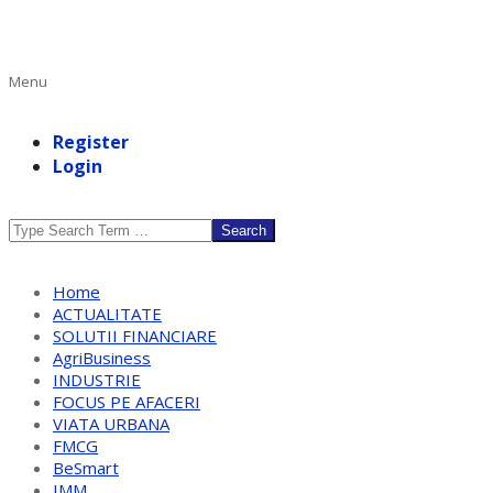
Primary
Menu
Navigation
Menu
Register
Login
Search
Home
ACTUALITATE
SOLUTII FINANCIARE
AgriBusiness
INDUSTRIE
FOCUS PE AFACERI
VIATA URBANA
FMCG
BeSmart
IMM