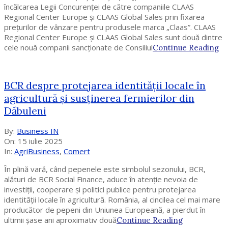
încălcarea Legii Concurenţei de către companiile CLAAS
Regional Center Europe și CLAAS Global Sales prin fixarea
prețurilor de vânzare pentru produsele marca „Claas”. CLAAS
Regional Center Europe și CLAAS Global Sales sunt două dintre
cele nouă companii sancționate de Consiliul
Continue Reading
BCR despre protejarea identității locale în
agricultură și susținerea fermierilor din
Dăbuleni
2025-
By:
Business IN
07-
On:
15 iulie 2025
15
In:
AgriBusiness
,
Comert
În plină vară, când pepenele este simbolul sezonului, BCR,
alături de BCR Social Finance, aduce în atenție nevoia de
investiții, cooperare și politici publice pentru protejarea
identității locale în agricultură. România, al cincilea cel mai mare
producător de pepeni din Uniunea Europeană, a pierdut în
ultimii șase ani aproximativ două
Continue Reading