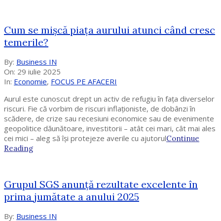
Cum se mișcă piața aurului atunci când cresc
temerile?
2025-
By:
Business IN
07-
On:
29 iulie 2025
29
In:
Economie
,
FOCUS PE AFACERI
Aurul este cunoscut drept un activ de refugiu în fața diverselor
riscuri. Fie că vorbim de riscuri inflaționiste, de dobânzi în
scădere, de crize sau recesiuni economice sau de evenimente
geopolitice dăunătoare, investitorii – atât cei mari, cât mai ales
cei mici – aleg să își protejeze averile cu ajutorul
Continue
Reading
Grupul SGS anunță rezultate excelente în
prima jumătate a anului 2025
2025-
By:
Business IN