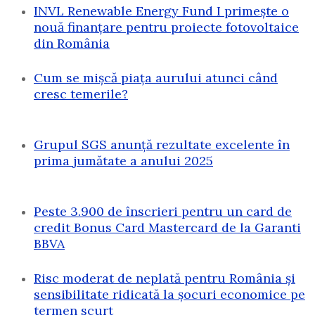
INVL Renewable Energy Fund I primește o
nouă finanțare pentru proiecte fotovoltaice
din România
Cum se mișcă piața aurului atunci când
cresc temerile?
Grupul SGS anunță rezultate excelente în
prima jumătate a anului 2025
Peste 3.900 de înscrieri pentru un card de
credit Bonus Card Mastercard de la Garanti
BBVA
Risc moderat de neplată pentru România și
sensibilitate ridicată la șocuri economice pe
termen scurt