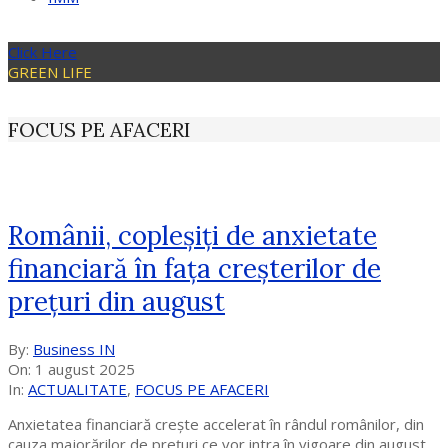
Click Here
GREEN LIFE
FOCUS PE AFACERI
Românii, copleșiți de anxietate
financiară în fața creșterilor de
prețuri din august
2025-
By:
Business IN
08-
On:
1 august 2025
01
In:
ACTUALITATE
,
FOCUS PE AFACERI
Anxietatea financiară crește accelerat în rândul românilor, din
cauza majorărilor de prețuri ce vor intra în vigoare din august,