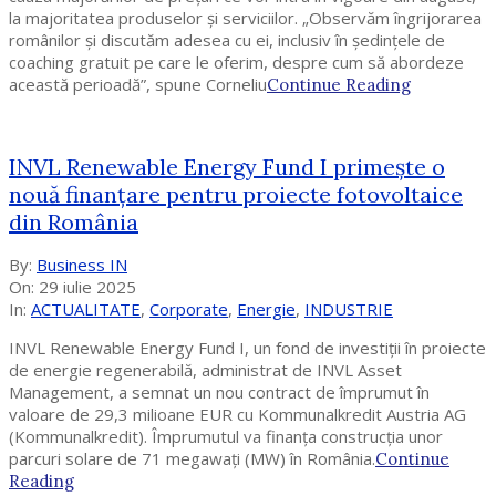
la majoritatea produselor și serviciilor. „Observăm îngrijorarea
românilor și discutăm adesea cu ei, inclusiv în ședințele de
coaching gratuit pe care le oferim, despre cum să abordeze
această perioadă”, spune Corneliu
Continue Reading
INVL Renewable Energy Fund I primește o
nouă finanțare pentru proiecte fotovoltaice
din România
2025-
By:
Business IN
07-
On:
29 iulie 2025
29
In:
ACTUALITATE
,
Corporate
,
Energie
,
INDUSTRIE
INVL Renewable Energy Fund I, un fond de investiții în proiecte
de energie regenerabilă, administrat de INVL Asset
Management, a semnat un nou contract de împrumut în
valoare de 29,3 milioane EUR cu Kommunalkredit Austria AG
(Kommunalkredit). Împrumutul va finanța construcția unor
parcuri solare de 71 megawați (MW) în România.
Continue
Reading