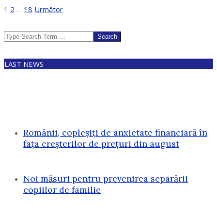
Paginație
1
2
…
18
Următor
articole
Search
LAST NEWS
Românii, copleșiți de anxietate financiară în
fața creșterilor de prețuri din august
Noi măsuri pentru prevenirea separării
copiilor de familie