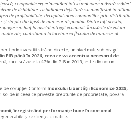
mulțească, companiile experimentând într-o mai mare măsură scăderi
obleme de lichiditate. Lichiditatea deficitară s-a manifestat în ultima
 lipsa de profitabilitate, decapitalizarea companiilor prin distribuția
 și simplu din lipsă de numerar disponibil. Dintre toți aceștia,
opagare în lanț la nivelul întregii economii. Încasările de volum
 multe zile, contribuind la încetinirea fluxului de numerar al
rit prin investiții străine directe, un nivel mult sub pragul
 din PIB până în 2026, ceea ce va accentua necesarul de
ternă, care scăzuse la 47% din PIB în 2019, este din nou în
gate de corupție. Conform
Indexului Libertății Economice 2025,
ri solide în ceea ce privește drepturile de proprietate, povara
nomii, înregistrând performanțe bune în consumul
generabile și rezilienței climatice.