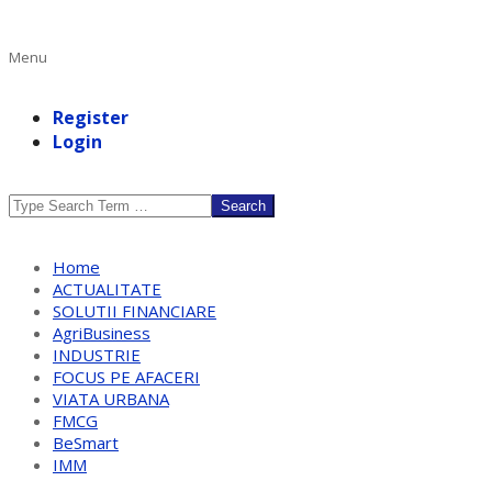
Primary
Menu
Navigation
Menu
Register
Login
Search
Home
ACTUALITATE
SOLUTII FINANCIARE
AgriBusiness
INDUSTRIE
FOCUS PE AFACERI
VIATA URBANA
FMCG
BeSmart
IMM