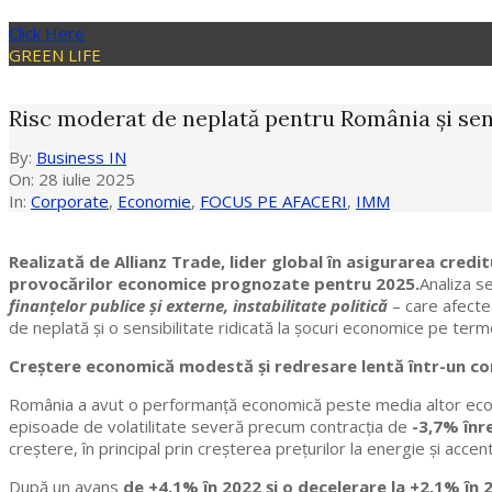
Click Here
GREEN LIFE
Risc moderat de neplată pentru România și sens
By:
Business IN
On:
28 iulie 2025
In:
Corporate
,
Economie
,
FOCUS PE AFACERI
,
IMM
Realizată de Allianz Trade, lider global în asigurarea cred
provocărilor economice prognozate pentru 2025.
Analiza s
finanțelor publice și externe, instabilitate politică
– care afectea
de neplată și o sensibilitate ridicată la șocuri economice pe term
Creștere economică modestă și redresare lentă într-un co
România a avut o performanță economică peste media altor econo
episoade de volatilitate severă precum contracția de
-3,7% înr
creștere, în principal prin creșterea prețurilor la energie și accent
După un avans
de +4,1% în 2022 și o decelerare la +2,1% în 