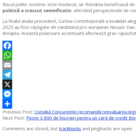
Riscul politic sistemic este moderat, iar România beneficiază de
politică a crescut semnificativ
, afectând perspectivele de con
La finalul anului precedent, Curtea Constituțională a invalidat aleg
2025 au fost câștigate de candidatul pro-european Nicușor Dan. 
dreapta. Această polarizare accentuată afectează grav capacitate
Facebook
WhatsApp
Email
Telegram
X
Messenger
2025-
Previous Post:
Consiliul Concurenței recomandă reevaluarea legi
Partajează
07-
Next Post:
Peste 3.900 de înscrieri pentru un card de credit B
28
Comments are closed, but
trackbacks
and pingbacks are open.