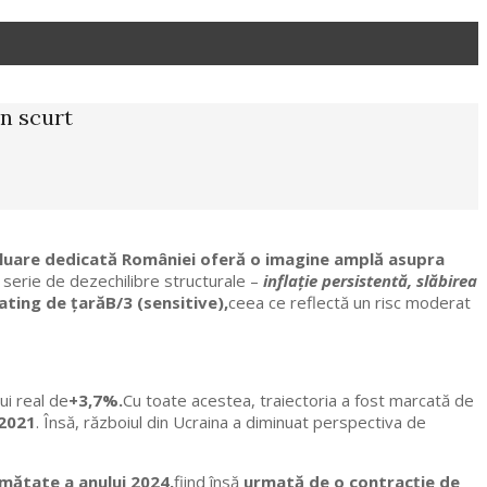
en scurt
 evaluare dedicată României oferă o imagine amplă asupra
o serie de dezechilibre structurale –
inflație persistentă, slăbirea
ting de țarăB/3 (sensitive),
ceea ce reflectă un risc moderat
ui real de
+3,7%.
Cu toate acestea, traiectoria a fost marcată de
 2021
. Însă, războiul din Ucraina a diminuat perspectiva de
mătate a anului 2024,
fiind însă
urmată de o contracție de