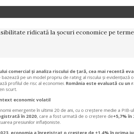
ibilitate ridicată la șocuri economice pe term
itului comercial și analiza riscului de țară, cea mai recentă
e bazează pe un model propriu de rating al riscului și evidențiază 
ză profilul de risc al economiei.
România este evaluată cu un ra
en scurt.
ntext economic volatil
mii emergente în ultimii 20 de ani, cu o creștere medie a PIB-ul
egistrată în 2020
, care a fost urmată de o creștere de
+5,7% în
uarea presiunilor inflaționiste.
2023
,
economia a înregistrat o creștere de +1,4% în prima ju