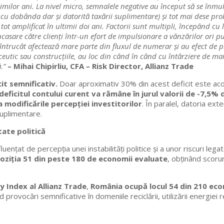
imilor ani. La nivel micro, semnalele negative au început să se în
ilor cu dobânda dar și datorită taxării suplimentare) și tot mai dese pr
a tot amplificat în ultimii doi ani. Factorii sunt multipli, începând cu
sare către clienți într-un efort de impulsionare a vânzărilor ori pur
întrucât afectează mare parte din fluxul de numerar și au efect de pr
eutic sau construcțiile, au loc din când în când cu întârziere de mai
.”
– Mihai Chipirliu, CFA – Risk Director, Allianz Trade
it semnificativ.
Doar aproximativ 30% din acest deficit este acope
 deficitul contului curent va rămâne în jurul valorii de -7,5%
 modificările percepției investitorilor
. În paralel, datoria ex
suplimentare.
tate politică
luențat de percepția unei instabilități politice și a unor riscuri le
oziția 51 din peste 180 de economii evaluate
, obținând scoru
y Index al Allianz Trade
,
România ocupă locul 54 din 210 eco
provocări semnificative în domeniile reciclării, utilizării energiei re