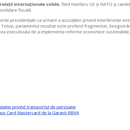
relații internaționale solide
, fiind membru UE și NATO și candi
solidare fiscală.
erile prezidențiale ca urmare a acuzațiilor privind interferențe exte
Totuși, parlamentul rezultat este profund fragmentat, înregistrân
a executivului de a implementa reforme economice sustenabile, gen
slației privind transportul de persoane
onus Card Mastercard de la Garanti BBVA