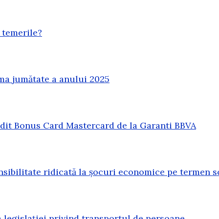
 temerile?
ma jumătate a anului 2025
redit Bonus Card Mastercard de la Garanti BBVA
sibilitate ridicată la șocuri economice pe termen s
legislației privind transportul de persoane