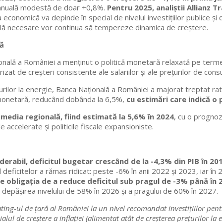
e anuală modestă de doar +0,8%.
Pentru 2025, analiștii Allianz 
conomică va depinde în special de nivelul investițiilor publice și 
scală necesare vor continua să tempereze dinamica de creștere.
tă
țională a României a menținut o politică monetară relaxată pe ter
izat de creșteri consistente ale salariilor și ale prețurilor de con
urilor la energie, Banca Națională a României a majorat treptat ra
e monetară, reducând dobânda la 6,5%,
cu estimări care indică o 
 media regională, fiind estimată la 5,6% în 2024
, cu o progno
e accelerate și politicile fiscale expansioniste.
derabil, deficitul bugetar crescând de la -4,3% din PIB în 20
deficitelor a rămas ridicat: peste -6% în anii 2022 și 2023, iar în 2
obligația de a reduce deficitul sub pragul de -3% până în 
 depășirea nivelului de 58% în 2026 și a pragului de 60% în 2027.
ting-ul de țară al României la un nivel recomandat investițiilor pen
ul de creștere a inflației (alimentat atât de creșterea prețurilor la ene