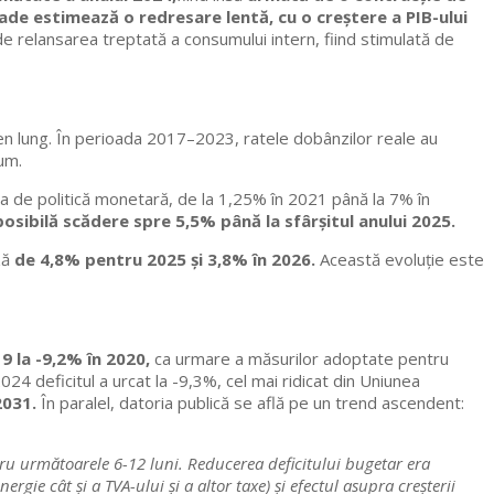
Trade estimează o redresare lentă, cu o creștere a PIB-ului
de relansarea treptată a consumului intern, fiind stimulată de
men lung. În perioada 2017–2023, ratele dobânzilor reale au
sum.
ta de politică monetară, de la 1,25% în 2021 până la 7% în
posibilă scădere spre 5,5% până la sfârșitul anului 2025.
ză
de 4,8% pentru 2025 și 3,8% în 2026.
Această evoluție este
19 la -9,2% în 2020,
ca urmare a măsurilor adoptate pentru
024 deficitul a urcat la -9,3%, cel mai ridicat din Uniunea
2031.
În paralel, datoria publică se află pe un trend ascendent:
tru următoarele 6-12 luni. Reducerea deficitului bugetar era
rgie cât și a TVA-ului și a altor taxe) și efectul asupra creșterii