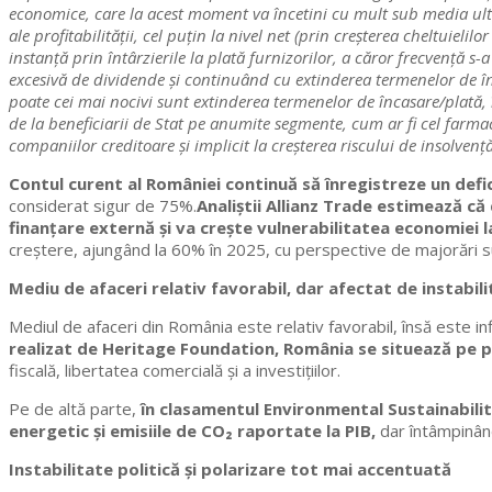
economice, care la acest moment va încetini cu mult sub media ult
ale profitabilității, cel puțin la nivel net (prin creșterea cheltuiel
instanță prin întârzierile la plată furnizorilor, a căror frecvență s-
excesivă de dividende și continuând cu extinderea termenelor de înca
poate cei mai nocivi sunt extinderea termenelor de încasare/plată, 
de la beneficiarii de Stat pe anumite segmente, cum ar fi cel farmac
companiilor creditoare și implicit la creșterea riscului de insolvență
Contul curent al României continuă să înregistreze un defic
considerat sigur de 75%.
Analiștii Allianz Trade estimează că
finanțare externă și va crește vulnerabilitatea economiei la
creștere, ajungând la 60% în 2025, cu perspective de majorări 
Mediu de afaceri relativ favorabil, dar afectat de instabili
Mediul de afaceri din România este relativ favorabil, însă este inf
realizat de Heritage Foundation, România se situează pe p
fiscală, libertatea comercială și a investițiilor.
Pe de altă parte,
în clasamentul Environmental Sustainabilit
energetic și emisiile de CO₂ raportate la PIB,
dar întâmpinând 
Instabilitate politică și polarizare tot mai accentuată