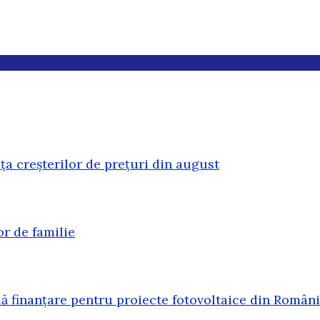
ața creșterilor de prețuri din august
or de familie
 finanțare pentru proiecte fotovoltaice din Român