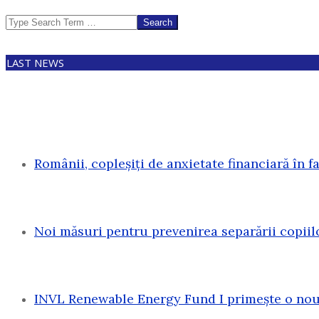
Search
LAST NEWS
Românii, copleșiți de anxietate financiară în f
Noi măsuri pentru prevenirea separării copiil
INVL Renewable Energy Fund I primește o nouă