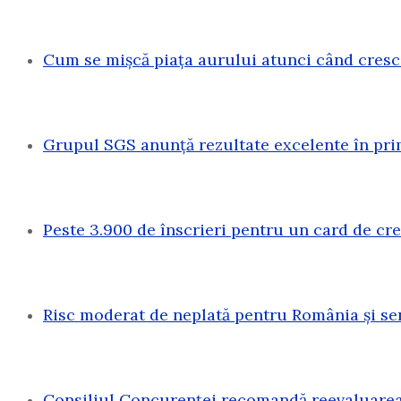
Cum se mișcă piața aurului atunci când cresc
Grupul SGS anunță rezultate excelente în pri
Peste 3.900 de înscrieri pentru un card de c
Risc moderat de neplată pentru România și sen
Consiliul Concurenței recomandă reevaluarea 