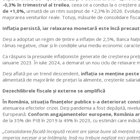
-0,3% în trimestrul al treilea
, ceea ce a condus la o creșter
de +1,0%,
urmată de un ritm susținut de +2,3% în 2026. Evoluția e
majorarea veniturilor reale. Totuși, măsurile de consolidare fi
Inflația persistă, iar relaxarea monetară este încă precau
Deși a adoptat un regim de țintire a inflației de 2,5%, Banca Na
rămas negative, chiar și în condițiile unui mediu economic caracter
Ca răspuns la presiunile inflaționiste generate de creșterea preț
ianuarie 2023. În iulie 2024, a demarat un nou ciclu de relaxar
Deși aflată pe un trend descendent,
inflația se menține peste
alimentată de majorările de prețuri la alimente, creșterile salarial
Dezechilibrele fiscale și externe se amplifică
În România, situația finanțelor publice s-a deteriorat consi
atenuarea efectelor crizei. Deși pandemia a fost depășită, nivelul 
Europeană.
Conform angajamentelor europene, România are 
de la 35% din PIB în 2019 la 49% în 2023, cu estimări care indică
„Consolidarea fiscală începută recent are șanse bune să mențină ra
imperios necesar a se întâmpla, însă nu trebuie neglijat nici potențial