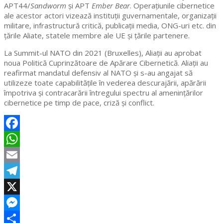
APT44/
Sandworm
și APT
Ember Bear
. Operațiunile cibernetice
ale acestor actori vizează instituții guvernamentale, organizații
militare, infrastructură critică, publicații media, ONG-uri etc. din
țările Aliate, statele membre ale UE și țările partenere.
La Summit-ul NATO din 2021 (Bruxelles), Aliații au aprobat
noua Politică Cuprinzătoare de Apărare Cibernetică. Aliații au
reafirmat mandatul defensiv al NATO și s-au angajat să
utilizeze toate capabilitățile în vederea descurajării, apărării
împotriva și contracarării întregului spectru al amenințărilor
cibernetice pe timp de pace, criză și conflict.
Facebook
WhatsApp
Email
Telegram
X
Messenger