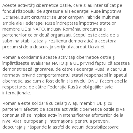
Aceste activități cibernetice ostile, care s-au intensificat pe
fondul războiului de agresiune al Federației Ruse împotriva
Ucrainei, sunt circumscrise unor campanii hibride mult mai
ample ale Federației Ruse îndreptate împotriva statelor
membre UE și NATO, inclusiv România, precum și a
partenerilor celor două organizații. Scopul este acela de a
submina stabilitatea și reziliența democratică a acestora,
precum și de a descuraja sprijinul acordat Ucrainei.
România condamnă aceste activități cibernetice ostile și
împărtășește evaluarea NATO și a UE privind faptul că acestea
demonstrează ignorarea, de către Federația Rusă, a cadrului
normativ privind comportamentul statal responsabil în spațiul
cibernetic, așa cum a fost definit la nivelul ONU. Facem apel la
respectarea de către Federația Rusă a obligațiilor sale
internaționale.
România este solidară cu ceilalți Aliați, membri UE și cu
partenerii afectați de aceste activități cibernetice ostile și va
continua să se implice activ în intensificarea eforturilor de la
nivel Aliat, european și internațional pentru a preveni,
descuraja și răspunde la astfel de acțiuni destabilizatoare.