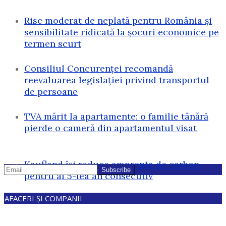
Risc moderat de neplată pentru România și
sensibilitate ridicată la șocuri economice pe
termen scurt
Consiliul Concurenței recomandă
reevaluarea legislației privind transportul
de persoane
TVA mărit la apartamente: o familie tânără
pierde o cameră din apartamentul visat
Kaufland își reduce amprenta de carbon
pentru al 5-lea an consecutiv
AFACERI ȘI COMPANII