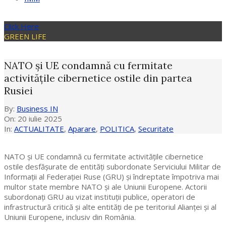
Click Here
GREEN LIFE
NATO și UE condamnă cu fermitate
activitățile cibernetice ostile din partea
Rusiei
By:
Business IN
On:
20 iulie 2025
In:
ACTUALITATE
,
Aparare
,
POLITICA
,
Securitate
NATO și UE condamnă cu fermitate activitățile cibernetice
ostile desfășurate de entități subordonate Serviciului Militar de
Informații al Federației Ruse (GRU) și îndreptate împotriva mai
multor state membre NATO și ale Uniunii Europene. Actorii
subordonați GRU au vizat instituții publice, operatori de
infrastructură critică și alte entități de pe teritoriul Alianței și al
Uniunii Europene, inclusiv din România.