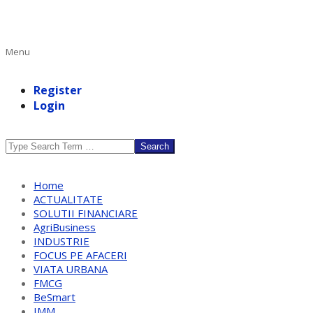
Primary
Menu
Navigation
Menu
Register
Login
Search
Home
ACTUALITATE
SOLUTII FINANCIARE
AgriBusiness
INDUSTRIE
FOCUS PE AFACERI
VIATA URBANA
FMCG
BeSmart
IMM