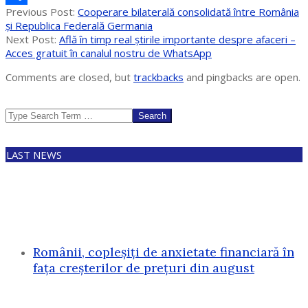
2025-
Previous Post:
Cooperare bilaterală consolidată între România
Partajează
07-
și Republica Federală Germania
20
Next Post:
Află în timp real știrile importante despre afaceri –
Acces gratuit în canalul nostru de WhatsApp
Comments are closed, but
trackbacks
and pingbacks are open.
Search
LAST NEWS
Românii, copleșiți de anxietate financiară în
fața creșterilor de prețuri din august