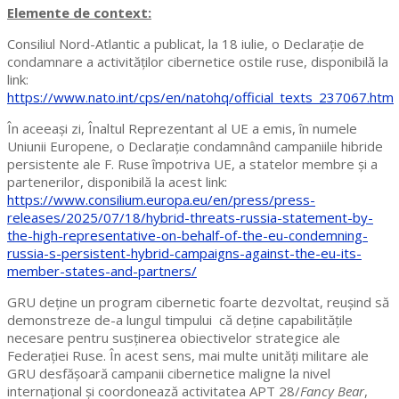
Elemente de context:
Consiliul Nord-Atlantic a publicat, la 18 iulie, o Declarație de
condamnare a activităților cibernetice ostile ruse, disponibilă la
link:
https://www.nato.int/cps/en/natohq/official_texts_237067.htm
În aceeași zi, Înaltul Reprezentant al UE a emis, în numele
Uniunii Europene, o Declarație condamnând campaniile hibride
persistente ale F. Ruse împotriva UE, a statelor membre și a
partenerilor, disponibilă la acest link:
https://www.consilium.europa.eu/en/press/press-
releases/2025/07/18/hybrid-threats-russia-statement-by-
the-high-representative-on-behalf-of-the-eu-condemning-
russia-s-persistent-hybrid-campaigns-against-the-eu-its-
member-states-and-partners/
GRU deține un program cibernetic foarte dezvoltat, reușind să
demonstreze de-a lungul timpului că deține capabilitățile
necesare pentru susținerea obiectivelor strategice ale
Federației Ruse. În acest sens, mai multe unități militare ale
GRU desfășoară campanii cibernetice maligne la nivel
internațional și coordonează activitatea APT 28/
Fancy Bear
,