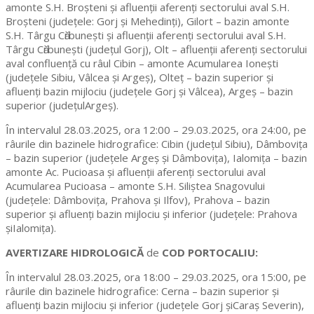
amonte S.H. Broşteni şi afluenţii aferenţi sectorului aval S.H.
Broşteni (judeţele: Gorj şi Mehedinţi), Gilort – bazin amonte
S.H. Târgu Cӑrbuneşti şi afluenţii aferenţi sectorului aval S.H.
Târgu Cӑrbuneşti (judeţul Gorj), Olt – afluenţii aferenţi sectorului
aval confluenţă cu râul Cibin – amonte Acumularea Ionești
(judeţele Sibiu, Vâlcea și Argeş), Olteţ – bazin superior și
afluenţi bazin mijlociu (judeţele Gorj și Vâlcea), Argeş – bazin
superior (judeţulArgeş).
În intervalul 28.03.2025, ora 12:00 – 29.03.2025, ora 24:00, pe
râurile din bazinele hidrografice: Cibin (judeţul Sibiu), Dâmboviţa
– bazin superior (judeţele Argeş şi Dâmboviţa), Ialomiţa – bazin
amonte Ac. Pucioasa şi afluenţii aferenţi sectorului aval
Acumularea Pucioasa – amonte S.H. Siliştea Snagovului
(judeţele: Dâmboviţa, Prahova şi Ilfov), Prahova – bazin
superior şi afluenţi bazin mijlociu şi inferior (judeţele: Prahova
şiIalomiţa).
AVERTIZARE HIDROLOGICĂ
de
COD PORTOCALIU:
În intervalul 28.03.2025, ora 18:00 – 29.03.2025, ora 15:00, pe
râurile din bazinele hidrografice: Cerna – bazin superior şi
afluenţi bazin mijlociu şi inferior (judeţele Gorj şiCaraş Severin),