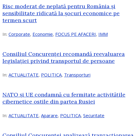
Risc moderat de neplată pentru România și
sensibilitate ridicată la șocuri economice pe
termen scurt
In:
Corporate
,
Economie
,
FOCUS PE AFACERI
,
IMM
Consiliul Concurenței recomandă reevaluarea
legislației privind transportul de persoane
In:
ACTUALITATE
,
POLITICA
,
Transporturi
NATO și UE condamnă cu fermitate activitățile
cibernetice ostile din partea Rusiei
In:
ACTUALITATE
,
Aparare
,
POLITICA
,
Securitate
Consiliul Concurenţei analizează tranzacționarea