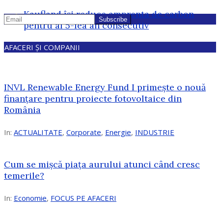
Kaufland își reduce amprenta de carbon
pentru al 5-lea an consecutiv
AFACERI ȘI COMPANII
INVL Renewable Energy Fund I primește o nouă
finanțare pentru proiecte fotovoltaice din
România
In:
ACTUALITATE
,
Corporate
,
Energie
,
INDUSTRIE
Cum se mișcă piața aurului atunci când cresc
temerile?
In:
Economie
,
FOCUS PE AFACERI