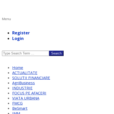
Primary
Menu
Navigation
Menu
Register
Login
Search
Home
ACTUALITATE
SOLUTII FINANCIARE
AgriBusiness
INDUSTRIE
FOCUS PE AFACERI
VIATA URBANA
FMCG
BeSmart
IMM