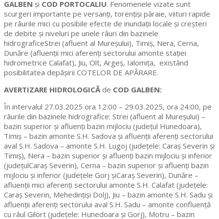
GALBEN
și
COD PORTOCALIU
. Fenomenele vizate sunt
scurgeri importante pe versanţi, torenţişi pâraie, viituri rapide
pe râurile mici cu posibile efecte de inundaţii locale şi creşteri
de debite şi niveluri pe unele râuri din bazinele
hidrograficeStrei (afluent al Mureşului), Timiș, Nera, Cerna,
Dunăre (afluenţii mici aferenţi sectorului amonte stației
hidrometrice Calafat), Jiu, Olt, Argeş, Ialomiţa, existând
posibilitatea depăşirii COTELOR DE APĂRARE.
AVERTIZARE HIDROLOGICĂ
de
COD GALBEN:
În intervalul 27.03.2025 ora 12:00 – 29.03.2025, ora 24:00, pe
râurile din bazinele hidrografice: Strei (afluent al Mureşului) –
bazin superior și afluenţi bazin mijlociu (judeţul Hunedoara),
Timiş – bazin amonte S.H. Sadova şi afluenţii aferenţi sectorului
aval S.H. Sadova – amonte S.H. Lugoj (judeţele: Caraş Severin şi
Timiş), Nera – bazin superior și afluenţi bazin mijlociu și inferior
(judeţulCaraş Severin), Cerna – bazin superior şi afluenţi bazin
mijlociu şi inferior (judeţele Gorj şiCaraş Severin), Dunăre –
afluenţii mici aferenţi sectorului amonte S.H. Calafat (judeţele:
Caraş Severin, Mehedinţişi Dolj), Jiu – bazin amonte S.H. Sadu şi
afluenţii aferenţi sectorului aval S.H. Sadu – amonte confluenţă
cu râul Gilort (judeţele: Hunedoara şi Gorj), Motru – bazin