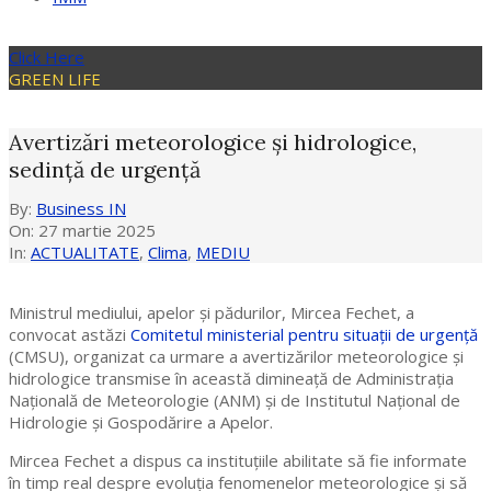
Click Here
GREEN LIFE
Avertizări meteorologice și hidrologice,
sedinţă de urgență
By:
Business IN
On:
27 martie 2025
In:
ACTUALITATE
,
Clima
,
MEDIU
Ministrul mediului, apelor și pădurilor, Mircea Fechet, a
convocat astăzi
Comitetul ministerial pentru situaţii de urgenţă
(CMSU), organizat ca urmare a avertizărilor meteorologice și
hidrologice transmise în această dimineață de Administrația
Națională de Meteorologie (ANM) și de Institutul Naţional de
Hidrologie și Gospodărire a Apelor.
Mircea Fechet a dispus ca instituțiile abilitate să fie informate
în timp real despre evoluția fenomenelor meteorologice și să