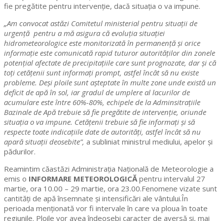
fie pregătite pentru intervenție, dacă situația o va impune.
„Am convocat astăzi Comitetul ministerial pentru situaţii de
urgenţă pentru a mă asigura că evoluția situației
hidrometeorologice este monitorizată în permanență și orice
informație este comunicată rapid tuturor autorităților din zonele
potențial afectate de precipitațiile care sunt prognozate, dar și că
toți cetățenii sunt informați prompt, astfel încât să nu existe
probleme. Deși ploile sunt așteptate în multe zone unde există un
deficit de apă în sol, iar gradul de umplere al lacurilor de
acumulare este între 60%-80%, echipele de la Adminsitrațiile
Bazinale de Apă trebuie să fie pregătite de intervenție, oriunde
situația o va impune. Cetățenii trebuie să fie informați și să
respecte toate indicațiile date de autorități, astfel încât să nu
apară situații deosebite”,
a subliniat ministrul mediului, apelor și
pădurilor.
Reamintim căastăzi Administrația Națională de Meteorologie a
emis o
INFORMARE METEOROLOGICĂ
pentru intervalul 27
martie, ora 10.00 – 29 martie, ora 23.00.Fenomene vizate sunt
cantități de apă însemnate și intensificări ale vântului.În
perioada menționată vor fi intervale în care va ploua în toate
regiunile. Ploile vor avea îndeosebi caracter de aversă și, mai