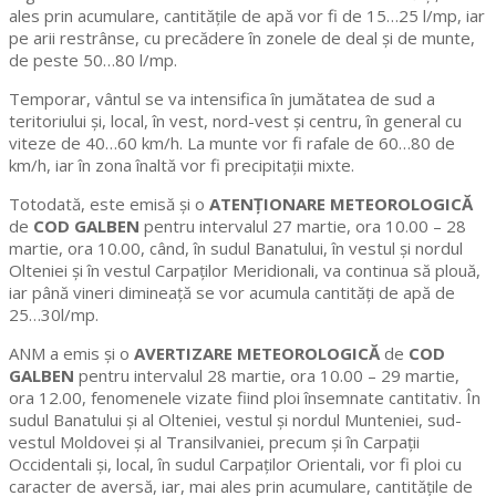
ales prin acumulare, cantitățile de apă vor fi de 15…25 l/mp, iar
pe arii restrânse, cu precădere în zonele de deal și de munte,
de peste 50…80 l/mp.
Temporar, vântul se va intensifica în jumătatea de sud a
teritoriului și, local, în vest, nord-vest și centru, în general cu
viteze de 40…60 km/h. La munte vor fi rafale de 60…80 de
km/h, iar în zona înaltă vor fi precipitații mixte.
Totodată, este emisă și o
ATENȚIONARE METEOROLOGICĂ
de
COD GALBEN
pentru intervalul 27 martie, ora 10.00 – 28
martie, ora 10.00, când, în sudul Banatului, în vestul și nordul
Olteniei și în vestul Carpaților Meridionali, va continua să plouă,
iar până vineri dimineață se vor acumula cantități de apă de
25…30l/mp.
ANM a emis și o
AVERTIZARE METEOROLOGICĂ
de
COD
GALBEN
pentru intervalul 28 martie, ora 10.00 – 29 martie,
ora 12.00, fenomenele vizate fiind ploi însemnate cantitativ. În
sudul Banatului și al Olteniei, vestul și nordul Munteniei, sud-
vestul Moldovei și al Transilvaniei, precum și în Carpații
Occidentali și, local, în sudul Carpaților Orientali, vor fi ploi cu
caracter de aversă, iar, mai ales prin acumulare, cantitățile de