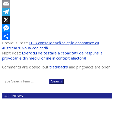
WhatsApp
Email
Telegram
X
Messenger
2025-
Previous Post:
CCIR consolidează relațiile economice cu
Partajează
03-
Australia și Noua Zeelandă
27
Next Post:
Exercitiu de testare a capacitatii de raspuns la
provocarile din mediul online in context electoral
Comments are closed, but
trackbacks
and pingbacks are open.
Search
LAST NEWS