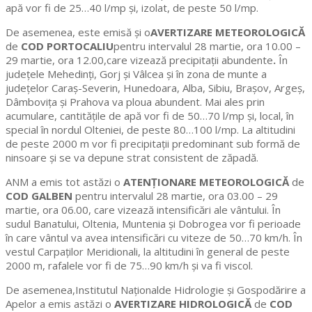
apă vor fi de 25…40 l/mp și, izolat, de peste 50 l/mp.
De asemenea, este emisă și o
AVERTIZARE METEOROLOGICĂ
de
COD PORTOCALIU
pentru intervalul 28 martie, ora 10.00 –
29 martie, ora 12.00,care vizează precipitații abundente
.
În
județele Mehedinți, Gorj și Vâlcea și în zona de munte a
județelor Caraș-Severin, Hunedoara, Alba, Sibiu, Brașov, Argeș,
Dâmbovița și Prahova va ploua abundent. Mai ales prin
acumulare, cantitățile de apă vor fi de 50…70 l/mp și, local, în
special în nordul Olteniei, de peste 80…100 l/mp. La altitudini
de peste 2000 m vor fi precipitații predominant sub formă de
ninsoare și se va depune strat consistent de zăpadă.
ANM a emis tot astăzi o
ATENȚIONARE METEOROLOGICĂ
de
COD GALBEN
pentru intervalul 28 martie, ora 03.00 – 29
martie, ora 06.00, care vizează intensificări ale vântului. În
sudul Banatului, Oltenia, Muntenia și Dobrogea vor fi perioade
în care vântul va avea intensificări cu viteze de 50…70 km/h. În
vestul Carpaților Meridionali, la altitudini în general de peste
2000 m, rafalele vor fi de 75…90 km/h și va fi viscol.
De asemenea,Institutul Naţionalde Hidrologie și Gospodărire a
Apelor a emis astăzi o
AVERTIZARE HIDROLOGICĂ
de
COD