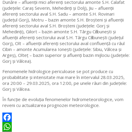
Dunăre – afluenţii mici aferenţi sectorului amonte S.H. Calafat
(judeţele: Caraş Severin, Mehedinţi şi Dolj), Jiu – afluenţii
aferenţi sectorului aval S.H. Sadu – amonte S.H. Rovinari
(judeţul Gorj), Motru – bazin amonte S.H. Broşteni şi afluenţii
aferenţi sectorului aval S.H. Broşteni (judeţele: Gorj şi
Mehedinţi), Gilort – bazin amonte S.H. Târgu Cӑrbuneşti şi
afluenţii aferenţi sectorului aval S.H. Târgu Cӑrbuneşti (judeţul
Gorj), Olt – afluenţii aferenţi sectorului aval confluenţă cu râul
Cibin – amonte Acumularea Ionești (judeţele: Sibiu, Vâlcea și
Argeş), Olteţ – bazin superior și afluenţi bazin mijlociu (judeţele:
Gorj și Vâlcea).
Fenomenele hidrologice periculoase se pot produce cu
probabilitate și intensitate mai mare în intervalul 28.03.2025,
ora 20:00 – 29.03.2025, ora 12:00, pe unele râuri din judeţele:
Gorj și Vâlcea.
În funcție de evoluția fenomenelor hidrometeorologice, vom
reveni cu actualizarea prognozei meteorologice.
Facebook