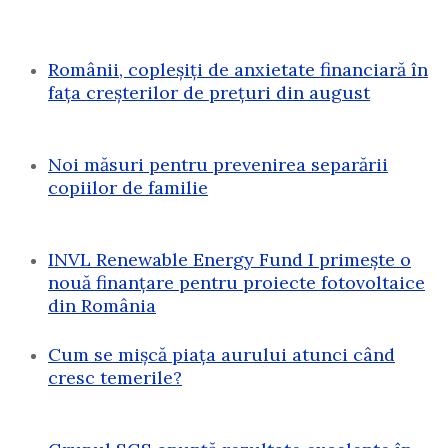
Românii, copleșiți de anxietate financiară în
fața creșterilor de prețuri din august
Noi măsuri pentru prevenirea separării
copiilor de familie
INVL Renewable Energy Fund I primește o
nouă finanțare pentru proiecte fotovoltaice
din România
Cum se mișcă piața aurului atunci când
cresc temerile?