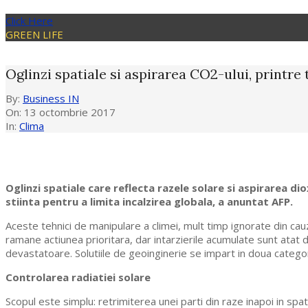
Click Here
GREEN LIFE
Oglinzi spatiale si aspirarea CO2-ului, printre
By:
Business IN
On:
13 octombrie 2017
In:
Clima
Oglinzi spatiale care reflecta razele solare si aspirarea 
stiinta pentru a limita incalzirea globala, a anuntat AFP.
Aceste tehnici de manipulare a climei, mult timp ignorate din cau
ramane actiunea prioritara, dar intarzierile acumulate sunt atat 
devastatoare. Solutiile de geoinginerie se impart in doua catego
Controlarea radiatiei solare
Scopul este simplu: retrimiterea unei parti din raze inapoi in sp