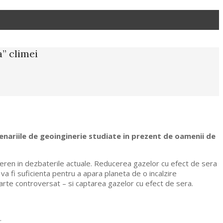
a” climei
cenariile de geoinginerie studiate in prezent de oamenii de
t teren in dezbaterile actuale. Reducerea gazelor cu efect de sera
a fi suficienta pentru a apara planeta de o incalzire
oarte controversat – si captarea gazelor cu efect de sera.
.