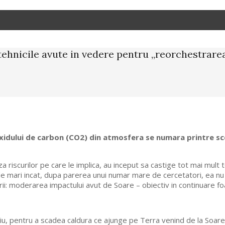
 tehnicile avute in vedere pentru „reorchestrare
dioxidului de carbon (CO2) din atmosfera se numara printre s
za riscurilor pe care le implica, au inceput sa castige tot mai mul
de mari incat, dupa parerea unui numar mare de cercetatori, ea nu v
rii: moderarea impactului avut de Soare – obiectiv in continuare f
atiu, pentru a scadea caldura ce ajunge pe Terra venind de la Soare