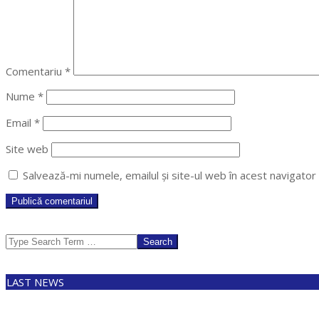
Comentariu
*
Nume
*
Email
*
Site web
Salvează-mi numele, emailul și site-ul web în acest navigato
Search
LAST NEWS