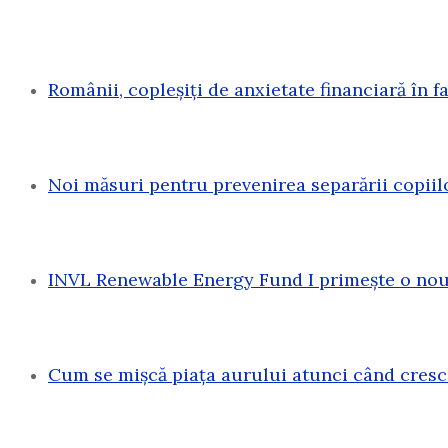
Românii, copleșiți de anxietate financiară în f
Noi măsuri pentru prevenirea separării copiil
INVL Renewable Energy Fund I primește o nouă
Cum se mișcă piața aurului atunci când cresc