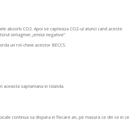
ntele absorb CO2. Apoi se capteaza CO2-ul atunci cand aceste
torul sintagmei „emisii negative”.
acorda un rol-cheie acestor BECCS.
 in aceasta saptamana in Islanda.
cale continua sa dispara in fiecare an, pe masura ce din ce in ce