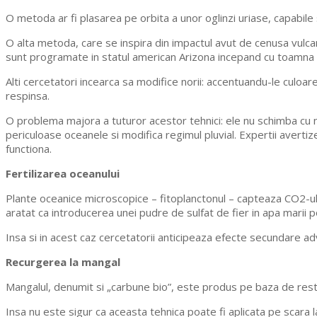
O metoda ar fi plasarea pe orbita a unor oglinzi uriase, capabile 
O alta metoda, care se inspira din impactul avut de cenusa vulca
sunt programate in statul american Arizona incepand cu toamna 
Alti cercetatori incearca sa modifice norii: accentuandu-le culoar
respinsa.
O problema majora a tuturor acestor tehnici: ele nu schimba cu ni
periculoase oceanele si modifica regimul pluvial. Expertii avertiz
functiona.
Fertilizarea oceanului
Plante oceanice microscopice – fitoplanctonul – capteaza CO2-ul,
aratat ca introducerea unei pudre de sulfat de fier in apa marii p
Insa si in acest caz cercetatorii anticipeaza efecte secundare ad
Recurgerea la mangal
Mangalul, denumit si „carbune bio”, este produs pe baza de restur
Insa nu este sigur ca aceasta tehnica poate fi aplicata pe scara l