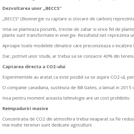
Dezvoltarea unor „BECCS”
„BECCS” (Bioenergie cu captare si stocare de carbon) reprezinta o
Intai se planteaza porumb, trestie de zahar si orice fel de pla
plante sunt transformate in energie. Rezultatul net reprezinta un
Aproape toate modelele climatice care preconizeaza o incalzire l
Dar, potrivit unor studii, ar trebui sa se consacre 40% din terenu
Captarea directa a CO2-ului
Experimentele au aratat ca este posibil sa se aspire CO2-ul, pen
O companie canadiana, sustinuta de Bill Gates, a lansat in 2015 o
Insa pentru moment aceasta tehnologie are un cost prohibitiv.
Reimpaduriri masive
Concentratia de CO2 din atmosfera trebui neaparat sa fie redusa 
mai multe terenuri sunt dedicate agriculturii.