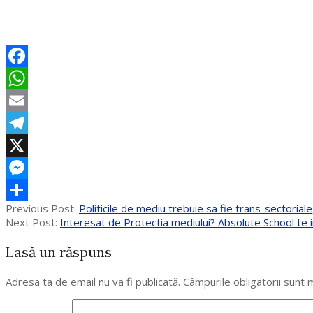
Facebook
WhatsApp
Email
Telegram
X
Messenger
2017-
Previous Post:
Politicile de mediu trebuie sa fie trans-sectoria
Partajează
10-
Next Post:
Interesat de Protectia mediului? Absolute School te 
13
Lasă un răspuns
Adresa ta de email nu va fi publicată.
Câmpurile obligatorii sunt