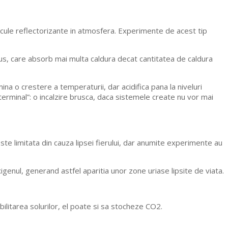
scule reflectorizante in atmosfera. Experimente de acest tip
irrus, care absorb mai multa caldura decat cantitatea de caldura
a o crestere a temperaturii, dar acidifica pana la niveluri
 terminal”: o incalzire brusca, daca sistemele create nu vor mai
te limitata din cauza lipsei fierului, dar anumite experimente au
genul, generand astfel aparitia unor zone uriase lipsite de viata.
ilitarea solurilor, el poate si sa stocheze CO2.