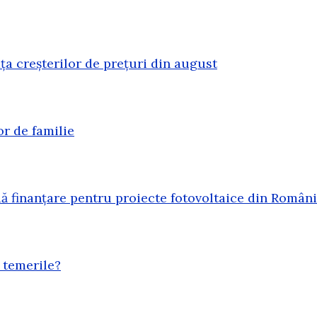
ața creșterilor de prețuri din august
or de familie
 finanțare pentru proiecte fotovoltaice din Român
 temerile?