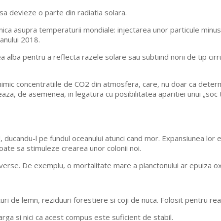
sa devieze o parte din radiatia solara.
nica asupra temperaturii mondiale: injectarea unor particule minu
anului 2018.
ea alba pentru a reflecta razele solare sau subtiind norii de tip c
mic concentratiile de CO2 din atmosfera, care, nu doar ca determin
eaza, de asemenea, in legatura cu posibilitatea aparitiei unui „soc
 ducandu-l pe fundul oceanului atunci cand mor. Expansiunea lor es
oate sa stimuleze crearea unor colonii noi.
verse. De exemplu, o mortalitate mare a planctonului ar epuiza oxi
i de lemn, reziduuri forestiere si coji de nuca. Folosit pentru reab
arga si nici ca acest compus este suficient de stabil.