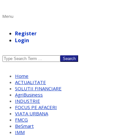
Primary
Menu
Navigation
Menu
Register
Login
Search
Home
ACTUALITATE
SOLUTII FINANCIARE
AgriBusiness
INDUSTRIE
FOCUS PE AFACERI
VIATA URBANA
FMCG
BeSmart
IMM