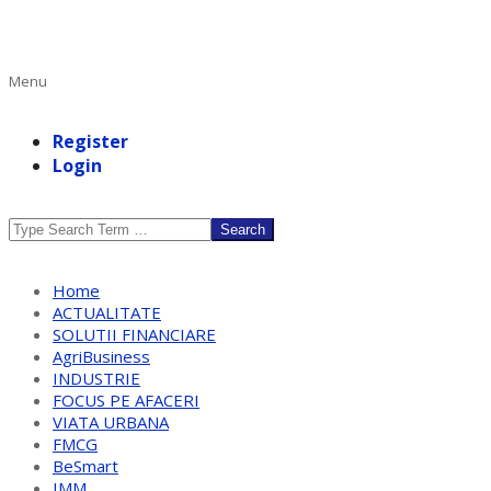
Primary
Menu
Navigation
Menu
Register
Login
Search
Home
ACTUALITATE
SOLUTII FINANCIARE
AgriBusiness
INDUSTRIE
FOCUS PE AFACERI
VIATA URBANA
FMCG
BeSmart
IMM