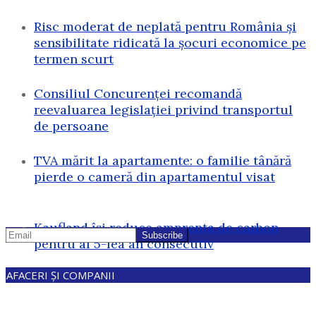
Risc moderat de neplată pentru România și
sensibilitate ridicată la șocuri economice pe
termen scurt
Consiliul Concurenței recomandă
reevaluarea legislației privind transportul
de persoane
TVA mărit la apartamente: o familie tânără
pierde o cameră din apartamentul visat
Kaufland își reduce amprenta de carbon
pentru al 5-lea an consecutiv
AFACERI ȘI COMPANII