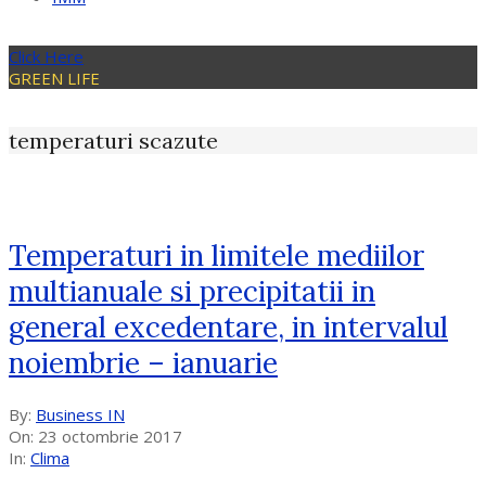
Click Here
GREEN LIFE
temperaturi scazute
Temperaturi in limitele mediilor
multianuale si precipitatii in
general excedentare, in intervalul
noiembrie – ianuarie
2017-
By:
Business IN
10-
On:
23 octombrie 2017
23
In:
Clima