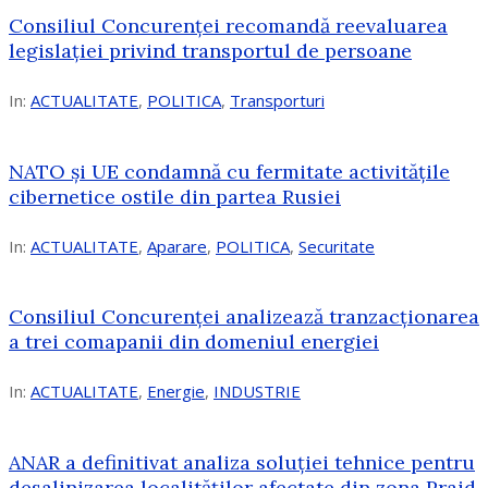
Consiliul Concurenței recomandă reevaluarea
legislației privind transportul de persoane
In:
ACTUALITATE
,
POLITICA
,
Transporturi
NATO și UE condamnă cu fermitate activitățile
cibernetice ostile din partea Rusiei
In:
ACTUALITATE
,
Aparare
,
POLITICA
,
Securitate
Consiliul Concurenţei analizează tranzacționarea
a trei comapanii din domeniul energiei
In:
ACTUALITATE
,
Energie
,
INDUSTRIE
ANAR a definitivat analiza soluției tehnice pentru
desalinizarea localităților afectate din zona Praid