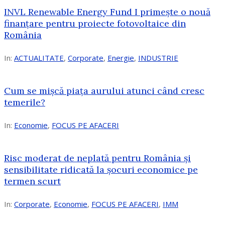
INVL Renewable Energy Fund I primește o nouă
finanțare pentru proiecte fotovoltaice din
România
In:
ACTUALITATE
,
Corporate
,
Energie
,
INDUSTRIE
Cum se mișcă piața aurului atunci când cresc
temerile?
In:
Economie
,
FOCUS PE AFACERI
Risc moderat de neplată pentru România și
sensibilitate ridicată la șocuri economice pe
termen scurt
In:
Corporate
,
Economie
,
FOCUS PE AFACERI
,
IMM