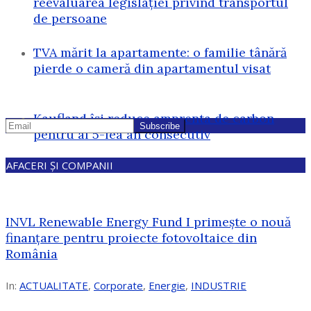
reevaluarea legislației privind transportul
de persoane
TVA mărit la apartamente: o familie tânără
pierde o cameră din apartamentul visat
Kaufland își reduce amprenta de carbon
pentru al 5-lea an consecutiv
AFACERI ȘI COMPANII
INVL Renewable Energy Fund I primește o nouă
finanțare pentru proiecte fotovoltaice din
România
In:
ACTUALITATE
,
Corporate
,
Energie
,
INDUSTRIE