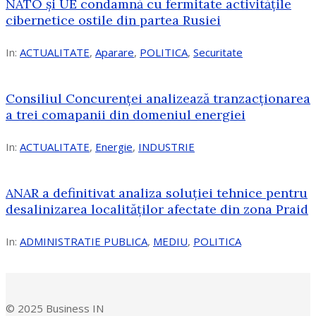
NATO și UE condamnă cu fermitate activitățile
cibernetice ostile din partea Rusiei
In:
ACTUALITATE
,
Aparare
,
POLITICA
,
Securitate
Consiliul Concurenţei analizează tranzacționarea
a trei comapanii din domeniul energiei
In:
ACTUALITATE
,
Energie
,
INDUSTRIE
ANAR a definitivat analiza soluției tehnice pentru
desalinizarea localităților afectate din zona Praid
In:
ADMINISTRATIE PUBLICA
,
MEDIU
,
POLITICA
© 2025 Business IN