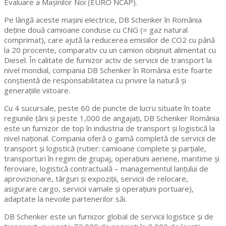
Evaluare a Maşinilor Noi (EURO NCAP).
Pe lângă aceste maşini electrice, DB Schenker în România
deţine două camioane conduse cu CNG (= gaz natural
comprimat), care ajută la reducerea emisiilor de CO2 cu până
la 20 procente, comparativ cu un camion obişnuit alimentat cu
Diesel. În calitate de furnizor activ de servicii de transport la
nivel mondial, compania DB Schenker în România este foarte
conştientă de responsabilitatea cu privire la natură şi
generaţiile viitoare.
Cu 4 sucursale, peste 60 de puncte de lucru situate în toate
regiunile ţării şi peste 1,000 de angajaţi, DB Schenker România
este un furnizor de top în industria de transport şi logistică la
nivel naţional. Compania oferă o gamă completă de servicii de
transport şi logistică (rutier: camioane complete şi parţiale,
transporturi în regim de grupaj, operaţiuni aeriene, maritime şi
feroviare, logistică contractuală – managementul lanţului de
aprovizionare, târguri şi expoziţii, servicii de relocare,
asigurare cargo, servicii vamale şi operaţiuni portuare),
adaptate la nevoile partenerilor săi.
DB Schenker este un furnizor global de servicii logistice şi de