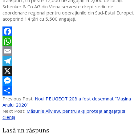
transport, cu peste 72,000 de angajaţi în 2,000 de locaţii.
Schenker & Co AG din Viena serveşte drept sediu de
coordonare regional pentru operaţiunile din Sud-Estul Europei,
acoperind 14 ţări cu 5,500 angajaţi.
Facebook
WhatsApp
Email
Telegram
X
Messenger
2020-
Previous Post:
Noul PEUGEOT 208 a fost desemnat “Mașina
Partajează
03-
Anului 2020”
13
Next Post:
Măsurile Allview, pentru a-și proteja angajații și
clienții
Lasă un răspuns