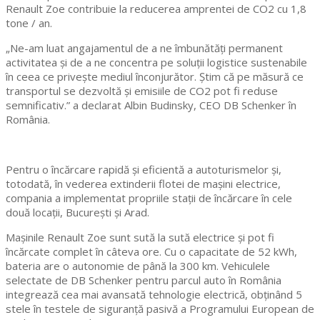
Renault Zoe contribuie la reducerea amprentei de CO2 cu 1,8
tone / an.
„Ne-am luat angajamentul de a ne îmbunătăţi permanent
activitatea şi de a ne concentra pe soluţii logistice sustenabile
în ceea ce priveşte mediul înconjurător. Ştim că pe măsură ce
transportul se dezvoltă şi emisiile de CO2 pot fi reduse
semnificativ.” a declarat Albin Budinsky, CEO DB Schenker în
România.
Pentru o încărcare rapidă şi eficientă a autoturismelor şi,
totodată, în vederea extinderii flotei de maşini electrice,
compania a implementat propriile staţii de încărcare în cele
două locaţii, Bucureşti şi Arad.
Maşinile Renault Zoe sunt sută la sută electrice şi pot fi
încărcate complet în câteva ore. Cu o capacitate de 52 kWh,
bateria are o autonomie de până la 300 km. Vehiculele
selectate de DB Schenker pentru parcul auto în România
integrează cea mai avansată tehnologie electrică, obţinând 5
stele în testele de siguranţă pasivă a Programului European de