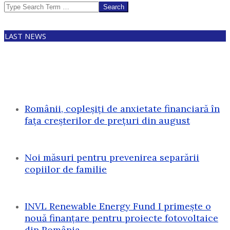
Search
LAST NEWS
Românii, copleșiți de anxietate financiară în
fața creșterilor de prețuri din august
Noi măsuri pentru prevenirea separării
copiilor de familie
INVL Renewable Energy Fund I primește o
nouă finanțare pentru proiecte fotovoltaice
din România