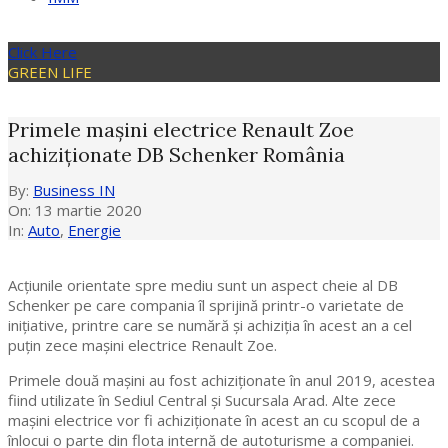
Click Here
GREEN LIFE
Primele mașini electrice Renault Zoe
achiziţionate DB Schenker România
By:
Business IN
On:
13 martie 2020
In:
Auto
,
Energie
Acţiunile orientate spre mediu sunt un aspect cheie al DB
Schenker pe care compania îl sprijină printr-o varietate de
iniţiative, printre care se numără şi achiziţia în acest an a cel
puţin zece maşini electrice Renault Zoe.
Primele două maşini au fost achiziţionate în anul 2019, acestea
fiind utilizate în Sediul Central şi Sucursala Arad. Alte zece
maşini electrice vor fi achiziţionate în acest an cu scopul de a
înlocui o parte din flota internă de autoturisme a companiei.