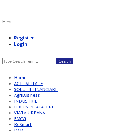
Primary
Menu
Navigation
Menu
Register
Login
Search
Home
ACTUALITATE
SOLUTII FINANCIARE
AgriBusiness
INDUSTRIE
FOCUS PE AFACERI
VIATA URBANA
FMCG
BeSmart
IMM