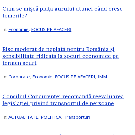
Cum se mișcă piața aurului atunci când cresc
temerile?
In:
Economie
,
FOCUS PE AFACERI
Risc moderat de neplată pentru România și
sensibilitate ridicată la șocuri economice pe
termen scurt
In:
Corporate
,
Economie
,
FOCUS PE AFACERI
,
IMM
Consiliul Concurenței recomandă reevaluarea
legislației privind transportul de persoane
In:
ACTUALITATE
,
POLITICA
,
Transporturi