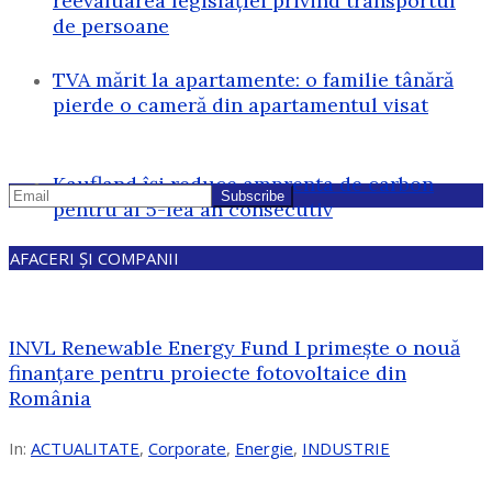
reevaluarea legislației privind transportul
de persoane
TVA mărit la apartamente: o familie tânără
pierde o cameră din apartamentul visat
Kaufland își reduce amprenta de carbon
pentru al 5-lea an consecutiv
AFACERI ȘI COMPANII
INVL Renewable Energy Fund I primește o nouă
finanțare pentru proiecte fotovoltaice din
România
In:
ACTUALITATE
,
Corporate
,
Energie
,
INDUSTRIE