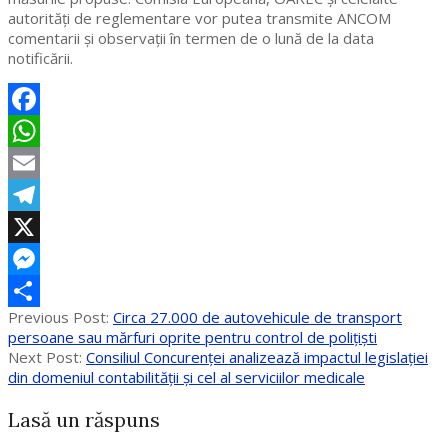
autorităţi de reglementare vor putea transmite ANCOM
comentarii şi observaţii în termen de o lună de la data
notificării.
Facebook
WhatsApp
Email
Telegram
X
Messenger
2020-
Previous Post:
Circa 27.000 de autovehicule de transport
Partajează
10-
persoane sau mărfuri oprite pentru control de poliţişti
19
Next Post:
Consiliul Concurenței analizează impactul legislației
din domeniul contabilității și cel al serviciilor medicale
Lasă un răspuns