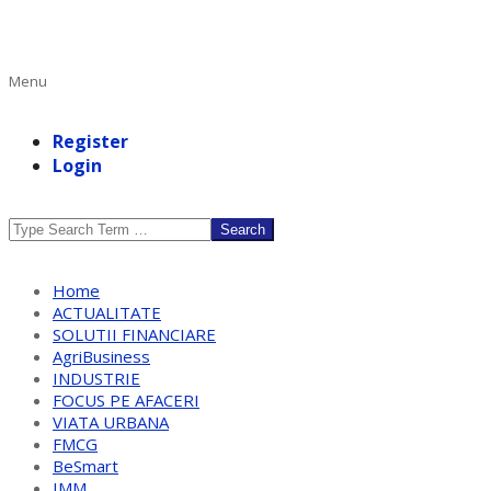
Primary
Menu
Navigation
Menu
Register
Login
Search
Home
ACTUALITATE
SOLUTII FINANCIARE
AgriBusiness
INDUSTRIE
FOCUS PE AFACERI
VIATA URBANA
FMCG
BeSmart
IMM