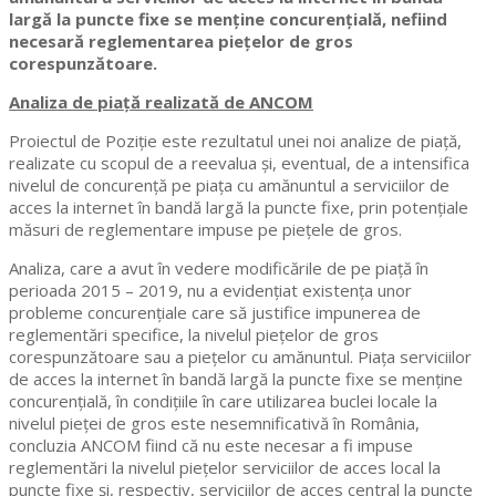
largă la puncte fixe se menține concurențială, nefiind
necesară reglementarea piețelor de gros
corespunzătoare.
Analiza de piață realizată de ANCOM
Proiectul de Poziție este rezultatul unei noi analize de piață,
realizate cu scopul de a reevalua și, eventual, de a intensifica
nivelul de concurență pe piața cu amănuntul a serviciilor de
acces la internet în bandă largă la puncte fixe, prin potenţiale
măsuri de reglementare impuse pe piețele de gros.
Analiza, care a avut în vedere modificările de pe piață în
perioada 2015 – 2019, nu a evidențiat existența unor
probleme concurențiale care să justifice impunerea de
reglementări specifice, la nivelul piețelor de gros
corespunzătoare sau a piețelor cu amănuntul. Piața serviciilor
de acces la internet în bandă largă la puncte fixe se menține
concurențială, în condițiile în care utilizarea buclei locale la
nivelul pieței de gros este nesemnificativă în România,
concluzia ANCOM fiind că nu este necesar a fi impuse
reglementări la nivelul pieţelor serviciilor de acces local la
puncte fixe şi, respectiv, serviciilor de acces central la puncte