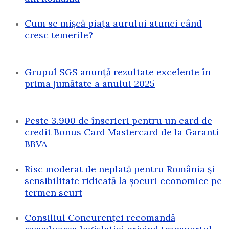
Cum se mișcă piața aurului atunci când
cresc temerile?
Grupul SGS anunță rezultate excelente în
prima jumătate a anului 2025
Peste 3.900 de înscrieri pentru un card de
credit Bonus Card Mastercard de la Garanti
BBVA
Risc moderat de neplată pentru România și
sensibilitate ridicată la șocuri economice pe
termen scurt
Consiliul Concurenței recomandă