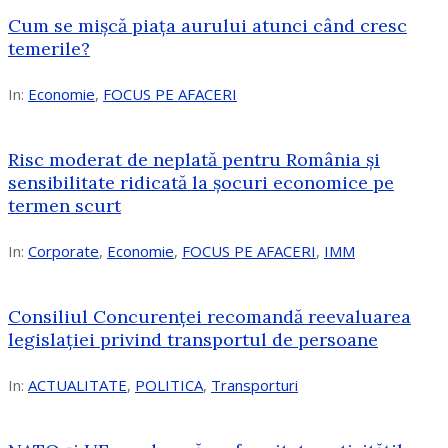
Cum se mișcă piața aurului atunci când cresc
temerile?
In:
Economie
,
FOCUS PE AFACERI
Risc moderat de neplată pentru România și
sensibilitate ridicată la șocuri economice pe
termen scurt
In:
Corporate
,
Economie
,
FOCUS PE AFACERI
,
IMM
Consiliul Concurenței recomandă reevaluarea
legislației privind transportul de persoane
In:
ACTUALITATE
,
POLITICA
,
Transporturi