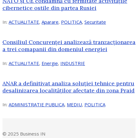
NATO și UE condamnă cu fermitate activitățile
cibernetice ostile din partea Rusiei
In:
ACTUALITATE
,
Aparare
,
POLITICA
,
Securitate
Consiliul Concurenţei analizează tranzacționarea
a trei comapanii din domeniul energiei
In:
ACTUALITATE
,
Energie
,
INDUSTRIE
ANAR a definitivat analiza soluției tehnice pentru
desalinizarea localităților afectate din zona Praid
In:
ADMINISTRATIE PUBLICA
,
MEDIU
,
POLITICA
© 2025 Business IN