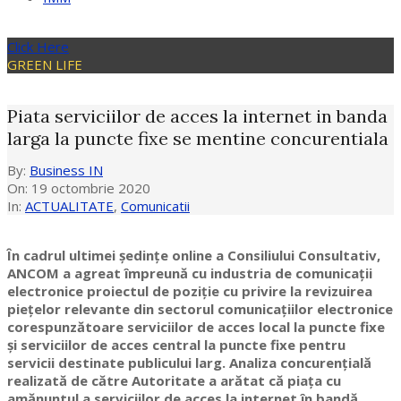
Click Here
GREEN LIFE
Piata serviciilor de acces la internet in banda
larga la puncte fixe se mentine concurentiala
By:
Business IN
On:
19 octombrie 2020
In:
ACTUALITATE
,
Comunicatii
În cadrul ultimei ședințe online a Consiliului Consultativ,
ANCOM a agreat împreună cu industria de comunicaţii
electronice
proiectul de poziție cu privire la revizuirea
pieţelor relevante din sectorul comunicaţiilor electronice
corespunzătoare serviciilor de acces local la puncte fixe
şi serviciilor de acces central la puncte fixe pentru
servicii destinate publicului larg. Analiza concurenţială
realizată de către Autoritate a arătat că piața cu
amănuntul a serviciilor de acces la internet în bandă