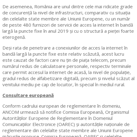
De asemenea, România are unul dintre cele mai ridicate grade
de concurenţă la nivel de infrastructuri, comparativ cu situaţia
din celelalte state membre ale Uniunii Europene, cu un număr
de peste 480 furnizori de servicii de acces la internet în bandă
largă la puncte fixe în anul 2019 și cu o structură a pieței foarte
eterogenă.
Deși rata de penetrare a conexiunilor de acces la internet în
bandă largă la puncte fixe este relativ scăzută, acest lucru
este cauzat de factori care nu țin de piața telecom, precum
numărul redus de calculatoare personale, respectiv terminale
care permit accesul la internet de acasă, la nivel de populaţie,
gradul redus de alfabetizare digitală, precum şi nivelul scăzut al
venitului mediu pe cap de locuitor, în special în mediul rural.
Consultare europeană
Conform cadrului european de reglementare în domeniu,
ANCOM urmează să notifice Comisia Europeană, Organismul
Autorităţilor Europene de Reglementare în Domeniul
Comunicaţiilor Electronice (OAREC) şi autorităţile naţionale de
reglementare din celelalte state membre ale Uniunii Europene
măsurile propuse. Comisia Europeană, OAREC şi celelalte