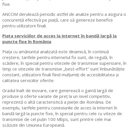
fixe.
ANCOM derulează periodic astfel de analize pentru a asigura o
concurență efectivă pe piață, care să genereze beneficii
pentru utilizatorii finali.
Piața serviciilor de acces la internet în bandă largă la
puncte fixe în România
Piața cu amănuntul analizată este dinamică, în continuă
creştere, tarifele pentru internetul fix sunt, de regulă, în
scădere, în special pentru vitezele de transmisie superioare, în
timp ce vitezele de transmisie „best-effort” sunt îmbunătățite
constant, utilizatorii finali fiind mulţumiţi de accesibilitatea şi
calitatea serviciilor oferite.
Gradul înalt de inovare, care generează o gamă largă de
produse și oferte variate de preț la un nivel competitiv,
reprezintă o altă caracteristică a pieței din România. De
exemplu, tarifele pentru conexiunile de acces la internet în
bandă largă la puncte fixe, în special pentru cele cu viteze de
transmisie de cel puțin 100 Mbps, sunt printre cele mai
scăzute din Uniunea Europeană.