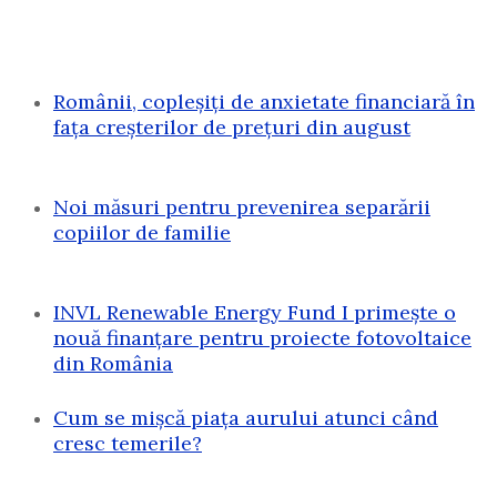
Românii, copleșiți de anxietate financiară în
fața creșterilor de prețuri din august
Noi măsuri pentru prevenirea separării
copiilor de familie
INVL Renewable Energy Fund I primește o
nouă finanțare pentru proiecte fotovoltaice
din România
Cum se mișcă piața aurului atunci când
cresc temerile?