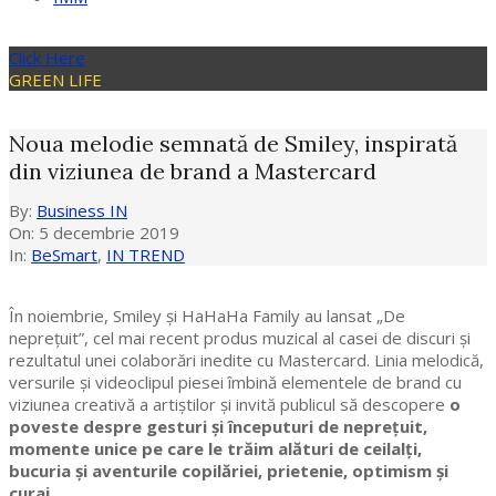
Click Here
GREEN LIFE
Noua melodie semnată de Smiley, inspirată
din viziunea de brand a Mastercard
By:
Business IN
On:
5 decembrie 2019
In:
BeSmart
,
IN TREND
În noiembrie, Smiley și HaHaHa Family au lansat „De
neprețuit”, cel mai recent produs muzical al casei de discuri și
rezultatul unei colaborări inedite cu Mastercard. Linia melodică,
versurile și videoclipul piesei îmbină elementele de brand cu
viziunea creativă a artiștilor și invită publicul să descopere
o
poveste despre gesturi și începuturi de neprețuit,
momente unice pe care le trăim alături de ceilalți,
bucuria și aventurile copilăriei, prietenie, optimism și
curaj.