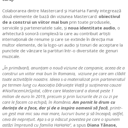
Colaborarea dintre Mastercard și HaHaHa Family integrează
două elemente de bază din viziunea Mastercard:
obiectivul
de a construi un viitor mai bun
prin toate produsele,
serviciile și parteneriatele sale, și
noua identitate audio
, o
arhitectură sonoră complexă la care au contribuit artiști
internaționali de renume și care se extinde în direcția mai
multor elemente, de la logo-uri audio și tonuri de acceptare la
punctele de vânzare la partituri într-o diversitate de genuri
muzicale.
„
În primăvară, anunțam o nouă viziune de companie, aceea de a
construi un viitor mai bun în Romania, viziune pe care am clădit
toate activitățile noastre. Ideea s-a materializat prin parteneriatul
pe termen lung cu Asociația Dăruiește Viață și susținerea cauzei
#NoiFacemUnSpital, către care Mastercard a donat peste 1
milion de euro în 2019, precum și prin lucrurile de zi cu zi pe
care le facem ca echipă, în România.
Am pornit la drum cu
dorința de a face, dar și de a inspira oamenii să facă
, printr-
un gest mai mic sau mai mare, lucruri bune și să înceapă, astfel,
ceva de neprețuit. Așa s-a și născut povestea pe care o spunem
astăzi împreună cu familia HaHaHa”,
a spus
Diana Tănase,