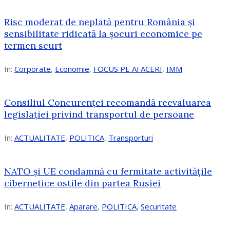
Risc moderat de neplată pentru România și
sensibilitate ridicată la șocuri economice pe
termen scurt
In:
Corporate
,
Economie
,
FOCUS PE AFACERI
,
IMM
Consiliul Concurenței recomandă reevaluarea
legislației privind transportul de persoane
In:
ACTUALITATE
,
POLITICA
,
Transporturi
NATO și UE condamnă cu fermitate activitățile
cibernetice ostile din partea Rusiei
In:
ACTUALITATE
,
Aparare
,
POLITICA
,
Securitate