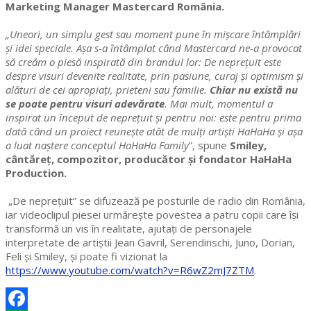
Marketing Manager Mastercard România.
„Uneori, un simplu gest sau moment pune în mișcare întâmplări
și idei speciale. Așa s-a întâmplat când Mastercard ne-a provocat
să creăm o piesă inspirată din brandul lor: De neprețuit este
despre visuri devenite realitate, prin pasiune, curaj și optimism și
alături de cei apropiați, prieteni sau familie.
Chiar nu există nu
se poate pentru visuri adevărate
. Mai mult, momentul a
inspirat un început de neprețuit și pentru noi: este pentru prima
dată când un proiect reunește atât de mulți artiști HaHaHa și așa
a luat naștere conceptul HaHaHa Family
”, spune
Smiley,
cântăreț, compozitor, producător și fondator HaHaHa
Production.
„De neprețuit” se difuzează pe posturile de radio din România,
iar videoclipul piesei urmărește povestea a patru copii care își
transformă un vis în realitate, ajutați de personajele
interpretate de artiștii Jean Gavril, Serendinschi, Juno, Dorian,
Feli și Smiley, și poate fi vizionat la
https://www.youtube.com/watch?v=R6wZ2mJ7ZTM
.