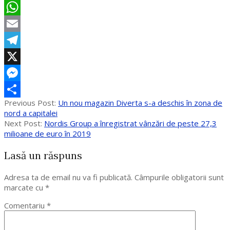
Facebook
WhatsApp
Email
Telegram
X
Messenger
2019-
Previous Post:
Un nou magazin Diverta s-a deschis în zona de
Partajează
12-
nord a capitalei
05
Next Post:
Nordis Group a înregistrat vânzări de peste 27,3
milioane de euro în 2019
Lasă un răspuns
Adresa ta de email nu va fi publicată.
Câmpurile obligatorii sunt
marcate cu
*
Comentariu
*