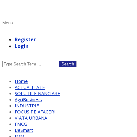
Primary
Menu
Navigation
Menu
Register
Login
Search
Home
ACTUALITATE
SOLUTII FINANCIARE
AgriBusiness
INDUSTRIE
FOCUS PE AFACERI
VIATA URBANA
FMCG
BeSmart
IMM