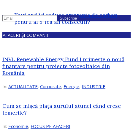
Kaufland își reduce amprenta de carbon
pentru al 5-lea an consecutiv
AFACERI ȘI COMPANII
INVL Renewable Energy Fund I primește o nouă
finanțare pentru proiecte fotovoltaice din
România
In:
ACTUALITATE
,
Corporate
,
Energie
,
INDUSTRIE
Cum se mișcă piața aurului atunci când cresc
temerile?
In:
Economie
,
FOCUS PE AFACERI