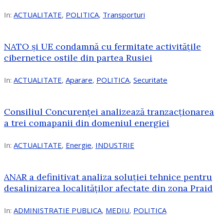
In:
ACTUALITATE
,
POLITICA
,
Transporturi
NATO și UE condamnă cu fermitate activitățile
cibernetice ostile din partea Rusiei
In:
ACTUALITATE
,
Aparare
,
POLITICA
,
Securitate
Consiliul Concurenţei analizează tranzacționarea
a trei comapanii din domeniul energiei
In:
ACTUALITATE
,
Energie
,
INDUSTRIE
ANAR a definitivat analiza soluției tehnice pentru
desalinizarea localităților afectate din zona Praid
In:
ADMINISTRATIE PUBLICA
,
MEDIU
,
POLITICA