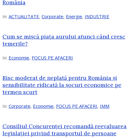
România
In:
ACTUALITATE
,
Corporate
,
Energie
,
INDUSTRIE
Cum se mișcă piața aurului atunci când cresc
temerile?
In:
Economie
,
FOCUS PE AFACERI
Risc moderat de neplată pentru România și
sensibilitate ridicată la șocuri economice pe
termen scurt
In:
Corporate
,
Economie
,
FOCUS PE AFACERI
,
IMM
Consiliul Concurenței recomandă reevaluarea
legislației privind transportul de persoane