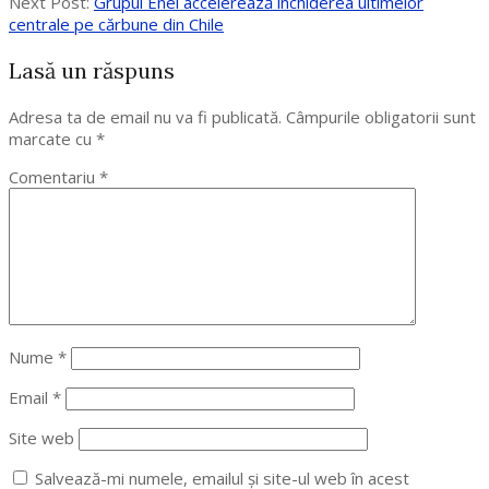
28
Next Post:
Grupul Enel accelerează închiderea ultimelor
centrale pe cărbune din Chile
Lasă un răspuns
Adresa ta de email nu va fi publicată.
Câmpurile obligatorii sunt
marcate cu
*
Comentariu
*
Nume
*
Email
*
Site web
Salvează-mi numele, emailul și site-ul web în acest