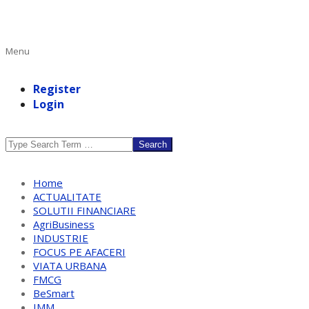
Primary
Menu
Navigation
Menu
Register
Login
Search
Home
ACTUALITATE
SOLUTII FINANCIARE
AgriBusiness
INDUSTRIE
FOCUS PE AFACERI
VIATA URBANA
FMCG
BeSmart
IMM