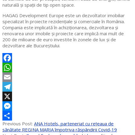
naturală și spații de tip open space.
HAGAG Development Europe este un dezvoltator imobiliar
specializat în proiecte rezidențiale și comerciale în România.
Compania este implicată în achiziționarea, dezvoltarea și
renovarea unor imobile și proiecte care implică mai mult de
200 de milioane de euro investite în zonele de lux și de
dezvoltare ale Bucureștiului.
Facebook
WhatsApp
Email
Telegram
X
Messenger
2020-
Previous Post:
ANA Hotels, parteneriat cu rețeaua de
Partajează
05-
sănătate REGINA MARIA împotriva răspândirii Covid-19