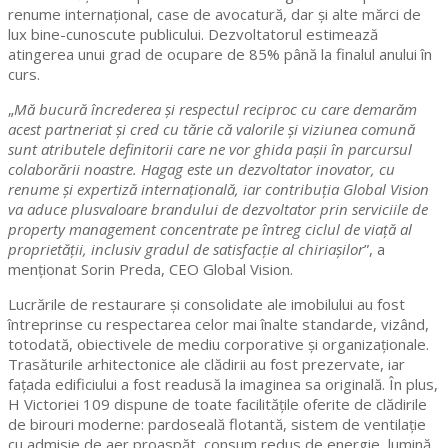
renume internațional, case de avocatură, dar și alte mărci de
lux bine-cunoscute publicului. Dezvoltatorul estimează
atingerea unui grad de ocupare de 85% până la finalul anului în
curs.
„
Mă bucură încrederea și respectul reciproc cu care demarăm
acest partneriat și cred cu tărie că valorile și viziunea comună
sunt atributele definitorii care ne vor ghida pașii în parcursul
colaborării noastre. Hagag este un dezvoltator inovator, cu
renume și expertiză internațională, iar contribuția Global Vision
va aduce plusvaloare brandului de dezvoltator prin serviciile de
property management concentrate pe întreg ciclul de viață al
proprietății, inclusiv gradul de satisfacție al chiriașilor
”, a
menționat Sorin Preda, CEO Global Vision.
Lucrările de restaurare și consolidate ale imobilului au fost
întreprinse cu respectarea celor mai înalte standarde, vizând,
totodată, obiectivele de mediu corporative și organizaționale.
Trasăturile arhitectonice ale clădirii au fost prezervate, iar
fațada edificiului a fost readusă la imaginea sa originală. În plus,
H Victoriei 109 dispune de toate facilitățile oferite de clădirile
de birouri moderne: pardoseală flotantă, sistem de ventilație
cu admisie de aer proaspăt, consum redus de energie, lumină