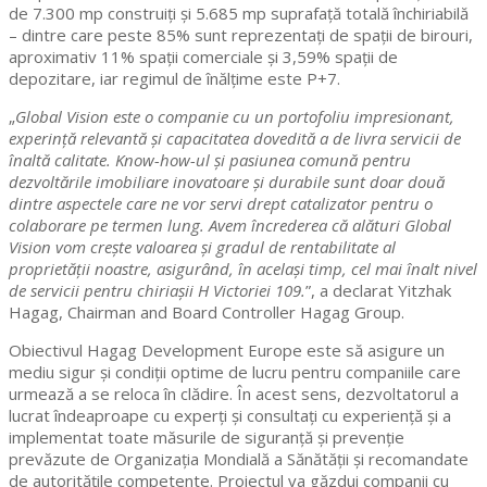
de 7.300 mp construiți și 5.685 mp suprafață totală închiriabilă
– dintre care peste 85% sunt reprezentați de spații de birouri,
aproximativ 11% spații comerciale și 3,59% spații de
depozitare, iar regimul de înălțime este P+7.
„
Global Vision este o companie cu un portofoliu impresionant,
experință relevantă și capacitatea dovedită a de livra servicii de
înaltă calitate. Know-how-ul și pasiunea comună pentru
dezvoltările imobiliare inovatoare și durabile sunt doar două
dintre aspectele care ne vor servi drept catalizator pentru o
colaborare pe termen lung. Avem încrederea că alături Global
Vision vom crește valoarea și gradul de rentabilitate al
proprietății noastre, asigurând, în același timp, cel mai înalt nivel
de servicii pentru chiriașii H Victoriei 109.
”, a declarat Yitzhak
Hagag, Chairman and Board Controller Hagag Group.
Obiectivul Hagag Development Europe este să asigure un
mediu sigur și condiții optime de lucru pentru companiile care
urmează a se reloca în clădire. În acest sens, dezvoltatorul a
lucrat îndeaproape cu experți și consultați cu experiență și a
implementat toate măsurile de siguranță și prevenție
prevăzute de Organizația Mondială a Sănătății și recomandate
de autoritățile competente. Proiectul va găzdui companii cu