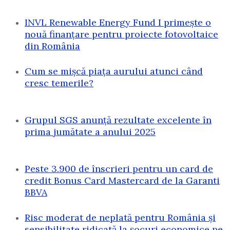
INVL Renewable Energy Fund I primește o
nouă finanțare pentru proiecte fotovoltaice
din România
Cum se mișcă piața aurului atunci când
cresc temerile?
Grupul SGS anunță rezultate excelente în
prima jumătate a anului 2025
Peste 3.900 de înscrieri pentru un card de
credit Bonus Card Mastercard de la Garanti
BBVA
Risc moderat de neplată pentru România și
sensibilitate ridicată la șocuri economice pe