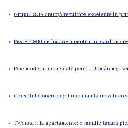
Grupul SGS anunță rezultate excelente în pri
Peste 3.900 de înscrieri pentru un card de c
Risc moderat de neplată pentru România și sen
Consiliul Concurenței recomandă reevaluarea 
TVA mărit la apartamente: o familie tânără pi