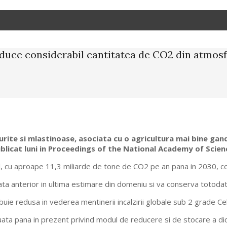
reduce considerabil cantitatea de CO2 din atmos
durite si mlastinoase, asociata cu o agricultura mai bine ga
ublicat luni in Proceedings of the National Academy of Scienc
il, cu aproape 11,3 miliarde de tone de CO2 pe an pana in 2030, c
 anterior in ultima estimare din domeniu si va conserva totodata
uie redusa in vederea mentinerii incalzirii globale sub 2 grade Ce
ata pana in prezent privind modul de reducere si de stocare a dio