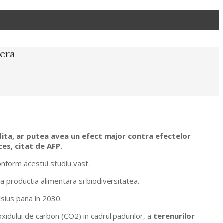
fera
ndita, ar putea avea un efect major contra efectelor
es, citat de AFP.
onform acestui studiu vast.
 productia alimentara si biodiversitatea.
lsius pana in 2030.
xidului de carbon (CO2) in cadrul padurilor, a
terenurilor