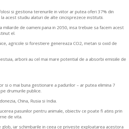
losi si gestiona terenurile in viitor ar putea oferi 37% din
acest studiu alaturi de alte cincisprezece institutii.
ua miliarde de oameni pana in 2050, insa trebuie sa facem acest
tinut el.
nice, agricole si forestiere genereaza CO2, metan si oxid de
 acestuia, arborii au cel mai mare potential de a absorbi emisiile de
lor si o mai buna gestionare a padurilor – ar putea elimina 7
pe drumurile publice.
onezia, China, Rusia si India.
erea pasunilor pentru animale, obiectiv ce poate fi atins prin
rne de vita.
pe glob, iar schimbarile in ceea ce priveste exploatarea acestora