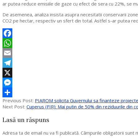
ar putea reduce emisiile de gaze cu efect de sera cu 22%, se mai
De asemenea, analiza insista asupra necesitatii conservarii zon
CO2 pe hectar, respectiv un sfert din total. Astfel s-ar putea re
Facebook
WhatsApp
Email
Telegram
X
Messenger
2017-
Previous Post:
PIAROM solicita Guvernului sa finanteze proiecte 
Partajează
10-
Next Post:
Cuperus (FIR): Mai putin de 50% din reziduurile din co
18
Lasă un răspuns
Adresa ta de email nu va fi publicată.
Câmpurile obligatorii sunt