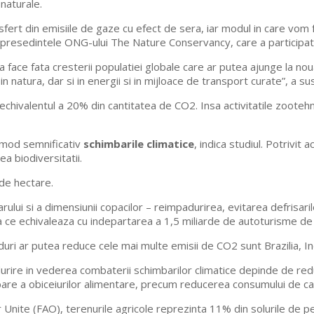
 naturale.
fert din emisiile de gaze cu efect de sera, iar modul in care vom fo
 presedintele ONG-ului The Nature Conservancy, care a participat la 
face fata cresterii populatiei globale care ar putea ajunge la no
in natura, dar si in energii si in mijloace de transport curate”, a sus
 echivalentul a 20% din cantitatea de CO2. Insa activitatile zooteh
 mod semnificativ
schimbarile climatice
, indica studiul. Potrivit
ea biodiversitatii.
 de hectare.
rului si a dimensiunii copacilor – reimpadurirea, evitarea defrisari
ce echivaleaza cu indepartarea a 1,5 miliarde de autoturisme de 
duri ar putea reduce cele mai multe emisii de CO2 sunt Brazilia, Ind
ire in vederea combaterii schimbarilor climatice depinde de reduc
mbare a obiceiurilor alimentare, precum reducerea consumului de ca
or Unite (FAO), terenurile agricole reprezinta 11% din solurile de 