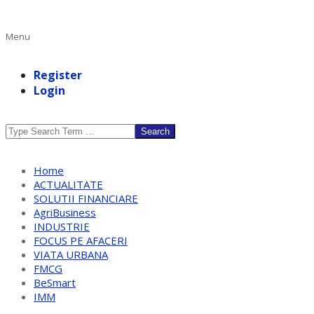
Primary
Menu
Navigation
Menu
Register
Login
Search
Home
ACTUALITATE
SOLUTII FINANCIARE
AgriBusiness
INDUSTRIE
FOCUS PE AFACERI
VIATA URBANA
FMCG
BeSmart
IMM