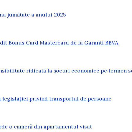
ma jumătate a anului 2025
redit Bonus Card Mastercard de la Garanti BBVA
sibilitate ridicată la șocuri economice pe termen s
legislației privind transportul de persoane
erde o cameră din apartamentul visat