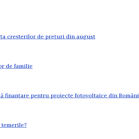
ața creșterilor de prețuri din august
or de familie
 finanțare pentru proiecte fotovoltaice din Român
 temerile?