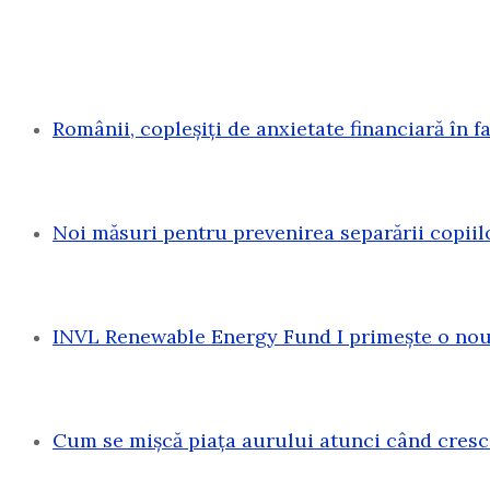
Românii, copleșiți de anxietate financiară în f
Noi măsuri pentru prevenirea separării copiil
INVL Renewable Energy Fund I primește o nouă
Cum se mișcă piața aurului atunci când cresc