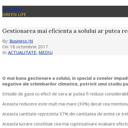
Click Here
GREEN LIFE
Gestionarea mai eficienta a solului ar putea 
By:
Business IN
On:
18 octombrie 2017
In:
ACTUALITATE
,
MEDIU
O mai buna gestionare a solului, in special a zonelor impa
negative ale schimbarilor climatice, potrivit unui studiu p
Emisiile de gaze cu efect de sera ar putea fi reduse considerab
Aceasta reducere este mult mai mare (30%) decat cea mentionata
Aceasta cantitate reprezinta 37% din cantitatea de emisii ce treb
Aceasta lucrare constituie cea mai cuprinzatoare evaluare efectu