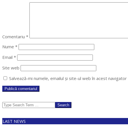
Comentariu
*
Nume
*
Email
*
Site web
Salvează-mi numele, emailul și site-ul web în acest navigato
Search
LAST NEWS