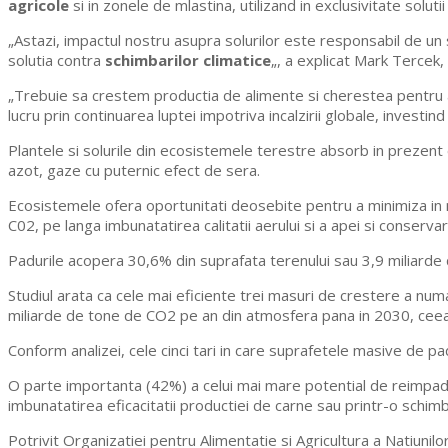
agricole
si in zonele de mlastina, utilizand in exclusivitate solutii
„Astazi, impactul nostru asupra solurilor este responsabil de un s
solutia contra
schimbarilor climatice
„, a explicat Mark Tercek,
„Trebuie sa crestem productia de alimente si cherestea pentru a 
lucru prin continuarea luptei impotriva incalzirii globale, investind 
Plantele si solurile din ecosistemele terestre absorb in prezent
azot, gaze cu puternic efect de sera.
Ecosistemele ofera oportunitati deosebite pentru a minimiza in
C02, pe langa imbunatatirea calitatii aerului si a apei si conservar
Padurile acopera 30,6% din suprafata terenului sau 3,9 miliarde
Studiul arata ca cele mai eficiente trei masuri de crestere a numa
miliarde de tone de CO2 pe an din atmosfera pana in 2030, ceea 
Conform analizei, cele cinci tari in care suprafetele masive de pa
O parte importanta (42%) a celui mai mare potential de reimpadur
imbunatatirea eficacitatii productiei de carne sau printr-o schi
Potrivit Organizatiei pentru Alimentatie si Agricultura a Natiunil