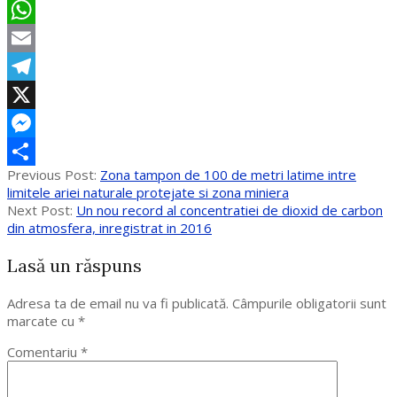
Facebook
WhatsApp
Email
Telegram
X
Messenger
2017-
Previous Post:
Zona tampon de 100 de metri latime intre
Partajează
10-
limitele ariei naturale protejate si zona miniera
30
Next Post:
Un nou record al concentratiei de dioxid de carbon
din atmosfera, inregistrat in 2016
Lasă un răspuns
Adresa ta de email nu va fi publicată.
Câmpurile obligatorii sunt
marcate cu
*
Comentariu
*