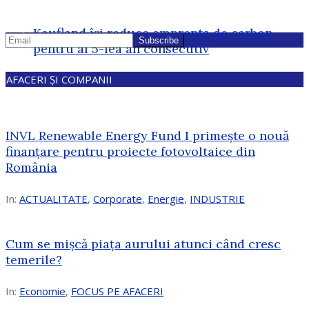
Kaufland își reduce amprenta de carbon
pentru al 5-lea an consecutiv
AFACERI ȘI COMPANII
INVL Renewable Energy Fund I primește o nouă
finanțare pentru proiecte fotovoltaice din
România
In:
ACTUALITATE
,
Corporate
,
Energie
,
INDUSTRIE
Cum se mișcă piața aurului atunci când cresc
temerile?
In:
Economie
,
FOCUS PE AFACERI