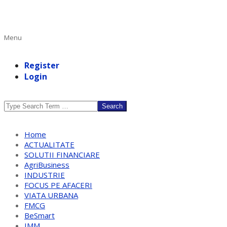
Primary
Menu
Navigation
Menu
Register
Login
Search
Home
ACTUALITATE
SOLUTII FINANCIARE
AgriBusiness
INDUSTRIE
FOCUS PE AFACERI
VIATA URBANA
FMCG
BeSmart
IMM