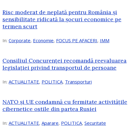
Risc moderat de neplată pentru România și
sensibilitate ridicată la șocuri economice pe
termen scurt
In:
Corporate
,
Economie
,
FOCUS PE AFACERI
,
IMM
Consiliul Concurenței recomandă reevaluarea
legislației privind transportul de persoane
In:
ACTUALITATE
,
POLITICA
,
Transporturi
NATO și UE condamnă cu fermitate activitățile
cibernetice ostile din partea Rusiei
In:
ACTUALITATE
,
Aparare
,
POLITICA
,
Securitate