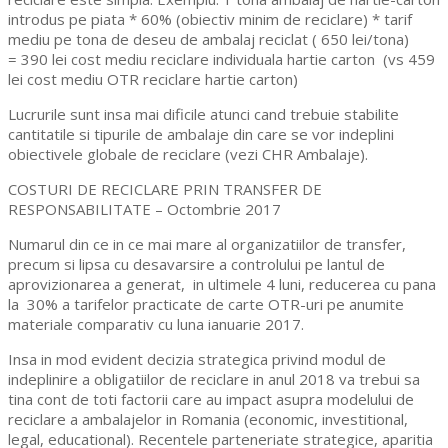
introdus pe piata * 60% (obiectiv minim de reciclare) * tarif
mediu pe tona de deseu de ambalaj reciclat ( 650 lei/tona)
= 390 lei cost mediu reciclare individuala hartie carton (vs 459
lei cost mediu OTR reciclare hartie carton)
Lucrurile sunt insa mai dificile atunci cand trebuie stabilite
cantitatile si tipurile de ambalaje din care se vor indeplini
obiectivele globale de reciclare (vezi CHR Ambalaje).
COSTURI DE RECICLARE PRIN TRANSFER DE
RESPONSABILITATE – Octombrie 2017
Numarul din ce in ce mai mare al organizatiilor de transfer,
precum si lipsa cu desavarsire a controlului pe lantul de
aprovizionarea a generat, in ultimele 4 luni, reducerea cu pana
la 30% a tarifelor practicate de carte OTR-uri pe anumite
materiale comparativ cu luna ianuarie 2017.
Insa in mod evident decizia strategica privind modul de
indeplinire a obligatiilor de reciclare in anul 2018 va trebui sa
tina cont de toti factorii care au impact asupra modelului de
reciclare a ambalajelor in Romania (economic, investitional,
legal, educational). Recentele parteneriate strategice, aparitia