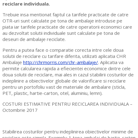
reciclare individuala.
Trebuie insa mentionat faptul ca tarifele practicate de catre
OTR-uri sunt calculate pe tona de ambalaje introduse pe
piata iar tarifele practicate de catre operatorii economici care
au dezvoltat solutii individuale sunt calculate pe tona de
deseuri de ambalaje reciclate.
Pentru a putea face o comparatie corecta intre cele doua
solutii de reciclare cu tarifare diferita, utilizati aplicatia CHR
Ambalaje
http://chrmorris.com/chr-ambalaje/
. Aplicatia va
permite calcularea rapida a efiecientei economice dintre cele
doua solutii de reciclare, mai ales in cazul stabilirii costurilor de
indeplinire a obiectivelor globale de valorificare si reciclare
pentru un portofoliu vast de materiale de ambalare (sticla,
PET, plastic, hartie-carton, otel, aluminiu, lemn).
COSTURI ESTIMATIVE PENTRU RECICLAREA INDIVIDUALA –
Octombrie 2017
Stabilirea costurilor pentru indeplinirea obiectivelor minime de
reciclare este simpla. Exemplu: 1 tona ambalaj de hartie-carton