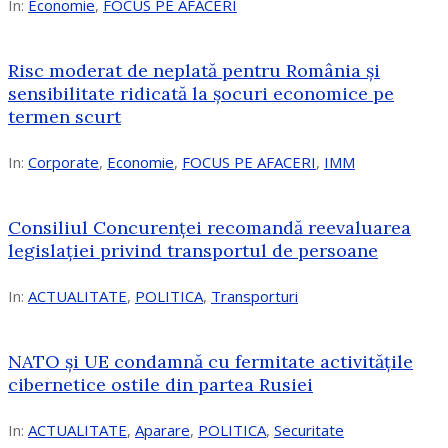
In:
Economie
,
FOCUS PE AFACERI
Risc moderat de neplată pentru România și
sensibilitate ridicată la șocuri economice pe
termen scurt
In:
Corporate
,
Economie
,
FOCUS PE AFACERI
,
IMM
Consiliul Concurenței recomandă reevaluarea
legislației privind transportul de persoane
In:
ACTUALITATE
,
POLITICA
,
Transporturi
NATO și UE condamnă cu fermitate activitățile
cibernetice ostile din partea Rusiei
In:
ACTUALITATE
,
Aparare
,
POLITICA
,
Securitate