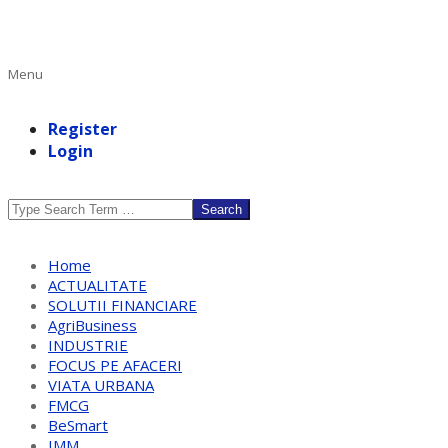
Primary
Menu
Navigation
Menu
Register
Login
Search
Home
ACTUALITATE
SOLUTII FINANCIARE
AgriBusiness
INDUSTRIE
FOCUS PE AFACERI
VIATA URBANA
FMCG
BeSmart
IMM