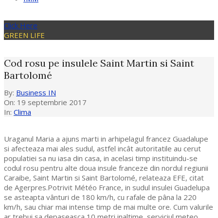
Click Here
GREEN LIFE
Cod rosu pe insulele Saint Martin si Saint
Bartolomé
By:
Business IN
On:
19 septembrie 2017
In:
Clima
Uraganul Maria a ajuns marti in arhipelagul francez Guadalupe
si afecteaza mai ales sudul, astfel incât autoritatile au cerut
populatiei sa nu iasa din casa, in acelasi timp instituindu-se
codul rosu pentru alte doua insule franceze din nordul regiunii
Caraibe, Saint Martin si Saint Bartolomé, relateaza EFE, citat
de Agerpres.
Potrivit Météo France, in sudul insulei Guadelupa
se asteapta vânturi de 180 km/h, cu rafale de pâna la 220
km/h, sau chiar mai intense timp de mai multe ore. Cum valurile
ar trebui sa depaseasca 10 metri inaltime, serviciul meteo