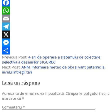
Facebook
WhatsApp
Email
Telegram
X
Messenger
2017-
Previous Post:
4 ani de operare a sistemului de colectare
Partajează
09-
selectiva a deseurilor SIGUREC
19
Next Post:
ANM: Informare meteo de ploi și vant puternic la
nivelul intregii tari
Lasă un răspuns
Adresa ta de email nu va fi publicată.
Câmpurile obligatorii sunt
marcate cu
*
Comentariu
*