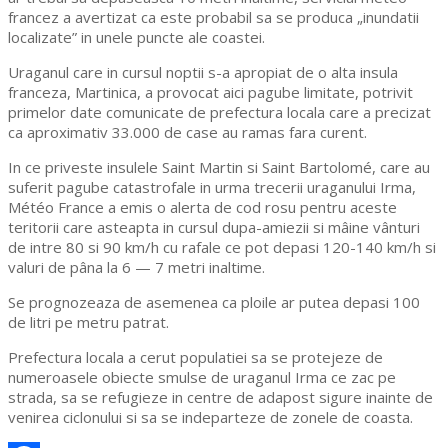
francez a avertizat ca este probabil sa se produca „inundatii
localizate” in unele puncte ale coastei.
Uraganul care in cursul noptii s-a apropiat de o alta insula
franceza, Martinica, a provocat aici pagube limitate, potrivit
primelor date comunicate de prefectura locala care a precizat
ca aproximativ 33.000 de case au ramas fara curent.
In ce priveste insulele Saint Martin si Saint Bartolomé, care au
suferit pagube catastrofale in urma trecerii uraganului Irma,
Météo France a emis o alerta de cod rosu pentru aceste
teritorii care asteapta in cursul dupa-amiezii si mâine vânturi
de intre 80 si 90 km/h cu rafale ce pot depasi 120-140 km/h si
valuri de pâna la 6 — 7 metri inaltime.
Se prognozeaza de asemenea ca ploile ar putea depasi 100
de litri pe metru patrat.
Prefectura locala a cerut populatiei sa se protejeze de
numeroasele obiecte smulse de uraganul Irma ce zac pe
strada, sa se refugieze in centre de adapost sigure inainte de
venirea ciclonului si sa se indeparteze de zonele de coasta.