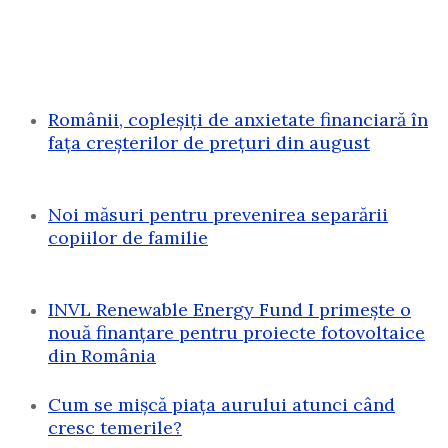
Românii, copleșiți de anxietate financiară în
fața creșterilor de prețuri din august
Noi măsuri pentru prevenirea separării
copiilor de familie
INVL Renewable Energy Fund I primește o
nouă finanțare pentru proiecte fotovoltaice
din România
Cum se mișcă piața aurului atunci când
cresc temerile?