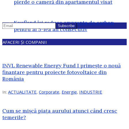
pierde o cameră din apartamentul visat
Kaufland își reduce amprenta de carbon
pentru al 5-lea an consecutiv
AFACERI ȘI COMPANII
INVL Renewable Energy Fund I primește o nouă
finanțare pentru proiecte fotovoltaice din
România
In:
ACTUALITATE
,
Corporate
,
Energie
,
INDUSTRIE
Cum se mișcă piața aurului atunci când cresc
temerile?