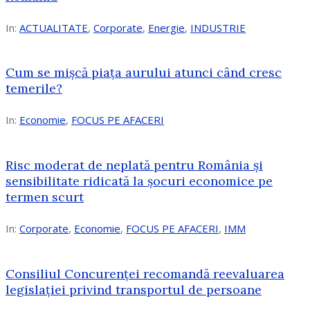
In:
ACTUALITATE
,
Corporate
,
Energie
,
INDUSTRIE
Cum se mișcă piața aurului atunci când cresc
temerile?
In:
Economie
,
FOCUS PE AFACERI
Risc moderat de neplată pentru România și
sensibilitate ridicată la șocuri economice pe
termen scurt
In:
Corporate
,
Economie
,
FOCUS PE AFACERI
,
IMM
Consiliul Concurenței recomandă reevaluarea
legislației privind transportul de persoane