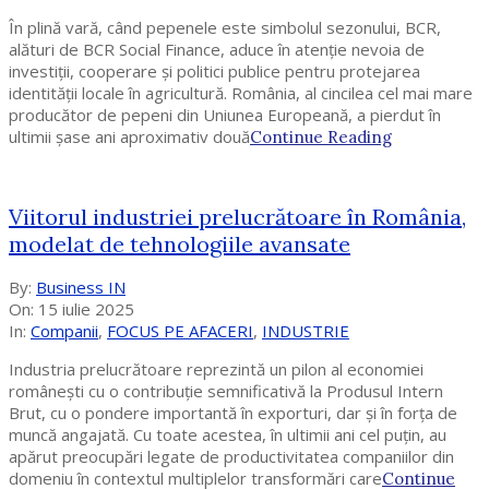
În plină vară, când pepenele este simbolul sezonului, BCR,
alături de BCR Social Finance, aduce în atenție nevoia de
investiții, cooperare și politici publice pentru protejarea
identității locale în agricultură. România, al cincilea cel mai mare
producător de pepeni din Uniunea Europeană, a pierdut în
ultimii șase ani aproximativ două
Continue Reading
Viitorul industriei prelucrătoare în România,
modelat de tehnologiile avansate
2025-
By:
Business IN
07-
On:
15 iulie 2025
15
In:
Companii
,
FOCUS PE AFACERI
,
INDUSTRIE
Industria prelucrătoare reprezintă un pilon al economiei
românești cu o contribuție semnificativă la Produsul Intern
Brut, cu o pondere importantă în exporturi, dar și în forța de
muncă angajată. Cu toate acestea, în ultimii ani cel puțin, au
apărut preocupări legate de productivitatea companiilor din
domeniu în contextul multiplelor transformări care
Continue