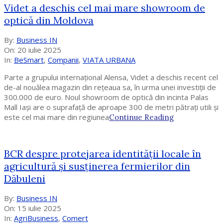
Videt a deschis cel mai mare showroom de
optică din Moldova
2025-
By:
Business IN
07-
On:
20 iulie 2025
20
In:
BeSmart
,
Companii
,
VIATA URBANA
Parte a grupului internațional Alensa, Videt a deschis recent cel
de-al nouălea magazin din rețeaua sa, în urma unei investiții de
300.000 de euro. Noul showroom de optică din incinta Palas
Mall Iași are o suprafață de aproape 300 de metri pătrați utili și
este cel mai mare din regiunea
Continue Reading
BCR despre protejarea identității locale în
agricultură și susținerea fermierilor din
Dăbuleni
2025-
By:
Business IN
07-
On:
15 iulie 2025
15
In:
AgriBusiness
,
Comert