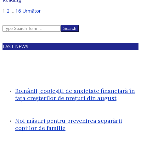
Paginație
1
2
…
16
Următor
articole
Search
LAST NEWS
Românii, copleșiți de anxietate financiară în
fața creșterilor de prețuri din august
Noi măsuri pentru prevenirea separării
copiilor de familie