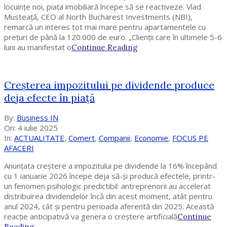
locuințe noi, piața imobiliară începe să se reactiveze. Vlad
Musteață, CEO al North Bucharest Investments (NBI),
remarcă un interes tot mai mare pentru apartamentele cu
prețuri de până la 120.000 de euro. „Clienții care în ultimele 5-6
luni au manifestat o
Continue Reading
Creșterea impozitului pe dividende produce
deja efecte în piață
2025-
By:
Business IN
07-
On:
4 iulie 2025
04
In:
ACTUALITATE
,
Comert
,
Companii
,
Economie
,
FOCUS PE
AFACERI
Anunțata creștere a impozitului pe dividende la 16% începând
cu 1 ianuarie 2026 începe deja să-și producă efectele, printr-
un fenomen psihologic predictibil: antreprenorii au accelerat
distribuirea dividendelor încă din acest moment, atât pentru
anul 2024, cât și pentru perioada aferentă din 2025. Această
reacție anticipativă va genera o creștere artificială
Continue
Reading