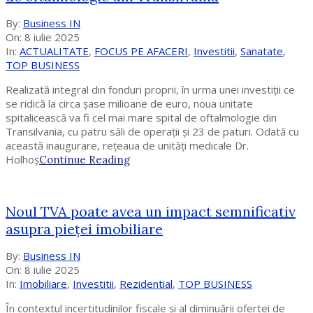
2025-
By:
Business IN
07-
On:
8 iulie 2025
08
In:
ACTUALITATE
,
FOCUS PE AFACERI
,
Investitii
,
Sanatate
,
TOP BUSINESS
Realizată integral din fonduri proprii, în urma unei investiții ce
se ridică la circa șase milioane de euro, noua unitate
spitalicească va fi cel mai mare spital de oftalmologie din
Transilvania, cu patru săli de operații și 23 de paturi. Odată cu
această inaugurare, rețeaua de unități medicale Dr.
Holhoș
Continue Reading
Noul TVA poate avea un impact semnificativ
asupra pieței imobiliare
2025-
By:
Business IN
07-
On:
8 iulie 2025
08
In:
Imobiliare
,
Investitii
,
Rezidential
,
TOP BUSINESS
În contextul incertitudinilor fiscale și al diminuării ofertei de