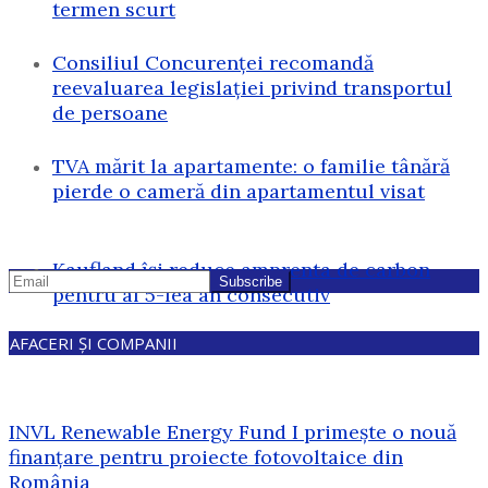
termen scurt
Consiliul Concurenței recomandă
reevaluarea legislației privind transportul
de persoane
TVA mărit la apartamente: o familie tânără
pierde o cameră din apartamentul visat
Kaufland își reduce amprenta de carbon
pentru al 5-lea an consecutiv
AFACERI ȘI COMPANII
INVL Renewable Energy Fund I primește o nouă
finanțare pentru proiecte fotovoltaice din
România