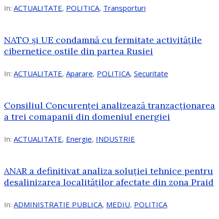
In:
ACTUALITATE
,
POLITICA
,
Transporturi
NATO și UE condamnă cu fermitate activitățile
cibernetice ostile din partea Rusiei
In:
ACTUALITATE
,
Aparare
,
POLITICA
,
Securitate
Consiliul Concurenţei analizează tranzacționarea
a trei comapanii din domeniul energiei
In:
ACTUALITATE
,
Energie
,
INDUSTRIE
ANAR a definitivat analiza soluției tehnice pentru
desalinizarea localităților afectate din zona Praid
In:
ADMINISTRATIE PUBLICA
,
MEDIU
,
POLITICA