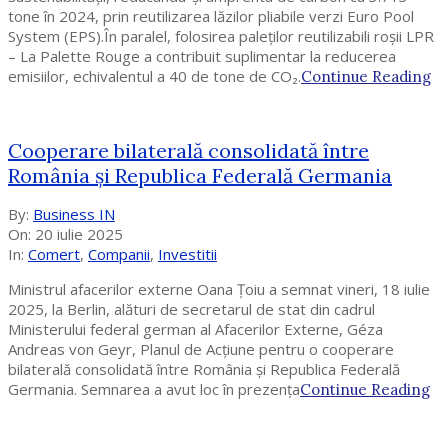
tone în 2024, prin reutilizarea lăzilor pliabile verzi Euro Pool
System (EPS).În paralel, folosirea paleților reutilizabili roșii LPR
– La Palette Rouge a contribuit suplimentar la reducerea
emisiilor, echivalentul a 40 de tone de CO₂.
Continue Reading
Cooperare bilaterală consolidată între
România și Republica Federală Germania
2025-
By:
Business IN
07-
On:
20 iulie 2025
20
In:
Comert
,
Companii
,
Investitii
Ministrul afacerilor externe Oana Țoiu a semnat vineri, 18 iulie
2025, la Berlin, alături de secretarul de stat din cadrul
Ministerului federal german al Afacerilor Externe, Géza
Andreas von Geyr, Planul de Acțiune pentru o cooperare
bilaterală consolidată între România și Republica Federală
Germania. Semnarea a avut loc în prezența
Continue Reading