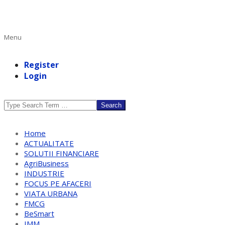
Primary
Menu
Navigation
Menu
Register
Login
Search
Home
ACTUALITATE
SOLUTII FINANCIARE
AgriBusiness
INDUSTRIE
FOCUS PE AFACERI
VIATA URBANA
FMCG
BeSmart
IMM