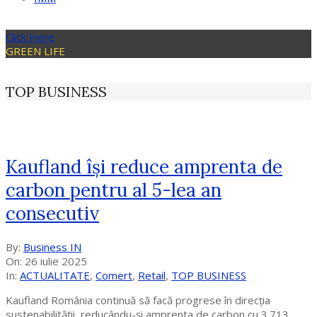
Click Here
GREEN LIFE
TOP BUSINESS
Kaufland își reduce amprenta de
carbon pentru al 5-lea an
consecutiv
2025-
By:
Business IN
07-
On:
26 iulie 2025
26
In:
ACTUALITATE
,
Comert
,
Retail
,
TOP BUSINESS
Kaufland România continuă să facă progrese în direcția
sustenabilității, reducându-și amprenta de carbon cu 3.713