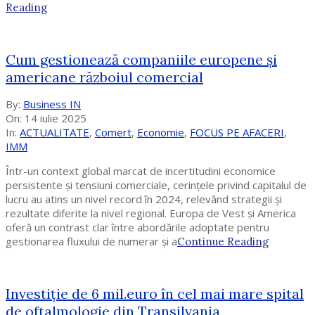
Reading
Cum gestionează companiile europene și
americane războiul comercial
2025-
By:
Business IN
07-
On:
14 iulie 2025
14
In:
ACTUALITATE
,
Comert
,
Economie
,
FOCUS PE AFACERI
,
IMM
Într-un context global marcat de incertitudini economice
persistente și tensiuni comerciale, cerințele privind capitalul de
lucru au atins un nivel record în 2024, relevând strategii și
rezultate diferite la nivel regional. Europa de Vest și America
oferă un contrast clar între abordările adoptate pentru
gestionarea fluxului de numerar și a
Continue Reading
Investiție de 6 mil.euro în cel mai mare spital
de oftalmologie din Transilvania