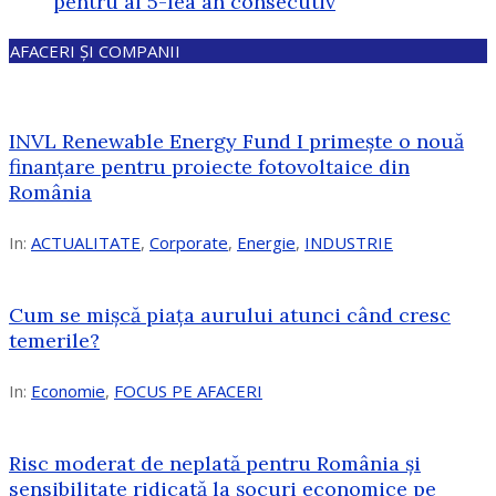
pentru al 5-lea an consecutiv
AFACERI ȘI COMPANII
INVL Renewable Energy Fund I primește o nouă
finanțare pentru proiecte fotovoltaice din
România
In:
ACTUALITATE
,
Corporate
,
Energie
,
INDUSTRIE
Cum se mișcă piața aurului atunci când cresc
temerile?
In:
Economie
,
FOCUS PE AFACERI
Risc moderat de neplată pentru România și
sensibilitate ridicată la șocuri economice pe