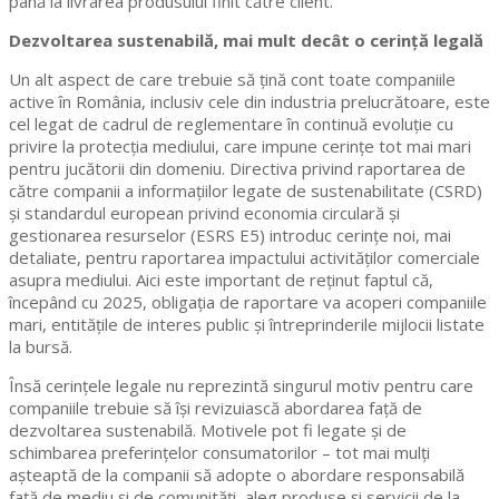
până la livrarea produsului finit către client.
Dezvoltarea sustenabilă, mai mult decât o cerință legală
Un alt aspect de care trebuie să țină cont toate companiile
active în România, inclusiv cele din industria prelucrătoare, este
cel legat de cadrul de reglementare în continuă evoluție cu
privire la protecția mediului, care impune cerințe tot mai mari
pentru jucătorii din domeniu. Directiva privind raportarea de
către companii a informațiilor legate de sustenabilitate (CSRD)
și standardul european privind economia circulară și
gestionarea resurselor (ESRS E5) introduc cerințe noi, mai
detaliate, pentru raportarea impactului activităților comerciale
asupra mediului. Aici este important de reținut faptul că,
începând cu 2025, obligația de raportare va acoperi companiile
mari, entitățile de interes public și întreprinderile mijlocii listate
la bursă.
Însă cerințele legale nu reprezintă singurul motiv pentru care
companiile trebuie să își revizuiască abordarea față de
dezvoltarea sustenabilă. Motivele pot fi legate și de
schimbarea preferințelor consumatorilor – tot mai mulți
așteaptă de la companii să adopte o abordare responsabilă
față de mediu și de comunități, aleg produse și servicii de la