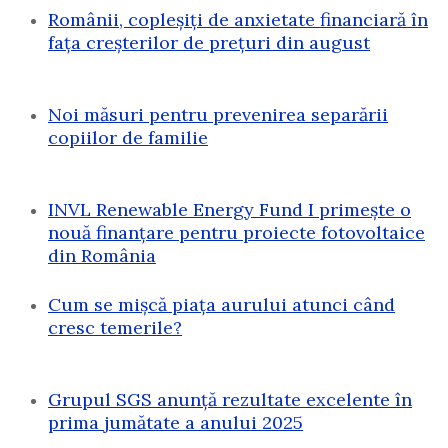
Românii, copleșiți de anxietate financiară în
fața creșterilor de prețuri din august
Noi măsuri pentru prevenirea separării
copiilor de familie
INVL Renewable Energy Fund I primește o
nouă finanțare pentru proiecte fotovoltaice
din România
Cum se mișcă piața aurului atunci când
cresc temerile?
Grupul SGS anunță rezultate excelente în
prima jumătate a anului 2025