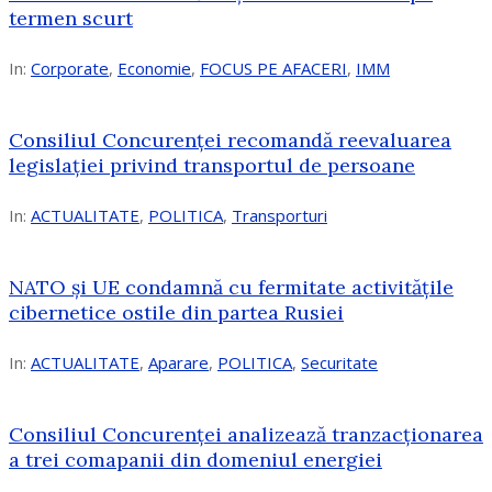
termen scurt
In:
Corporate
,
Economie
,
FOCUS PE AFACERI
,
IMM
Consiliul Concurenței recomandă reevaluarea
legislației privind transportul de persoane
In:
ACTUALITATE
,
POLITICA
,
Transporturi
NATO și UE condamnă cu fermitate activitățile
cibernetice ostile din partea Rusiei
In:
ACTUALITATE
,
Aparare
,
POLITICA
,
Securitate
Consiliul Concurenţei analizează tranzacționarea
a trei comapanii din domeniul energiei