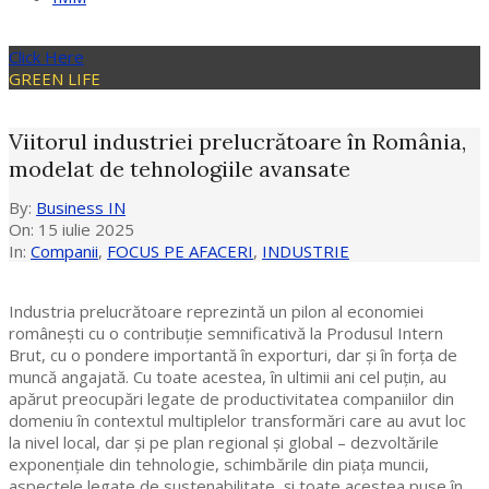
Click Here
GREEN LIFE
Viitorul industriei prelucrătoare în România,
modelat de tehnologiile avansate
By:
Business IN
On:
15 iulie 2025
In:
Companii
,
FOCUS PE AFACERI
,
INDUSTRIE
Industria prelucrătoare reprezintă un pilon al economiei
românești cu o contribuție semnificativă la Produsul Intern
Brut, cu o pondere importantă în exporturi, dar și în forța de
muncă angajată. Cu toate acestea, în ultimii ani cel puțin, au
apărut preocupări legate de productivitatea companiilor din
domeniu în contextul multiplelor transformări care au avut loc
la nivel local, dar și pe plan regional și global – dezvoltările
exponențiale din tehnologie, schimbările din piața muncii,
aspectele legate de sustenabilitate, și toate acestea puse în