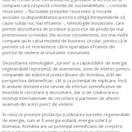
companii care respectă criteriile de sustenabilitate -, costurile
resurselor – fluctuațiile prețurilor resurselor și riscurile
asociate cu disponibilitatea acestora obligă întreprinderile să
caute soluții noi, mai eficiente -, tehnologiile inovatoare, care
permit dezvoltarea de produse și procese de producție mai
prietenoase cu mediul. Din aceste considerente, tot mai multe
companii iau în calcul modelul de business circular, pentru că le
permite să se reorienteze către operațiuni eficiente din
punctul de vedere al resurselor consumate.
Dezvoltarea tehnologiilor „curate” și a capacităților de energie
regenerabilă reprezintă, de asemenea, zone de interes pentru
companiile din industria prelucrătoare din România, atât din
perspectiva debeneficiar, cât și ca potențial de implicare. Însă
în ambele domenii este nevoie de eforturi semnificative de
investiții în cercetare și dezvoltare, dar și de colaborarecu
instituții internaționale de cercetare și parteneri de afaceri
avansați din acest punct de vedere.
În ceea ce privește producția și utilizarea surselor regenerabile
de energie, cum ar fi energia eoliană, energia solară și
biomasa, România are un potențial semnificativ de creștere,