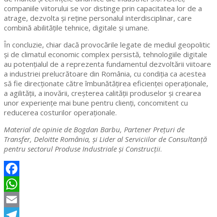
companiile viitorului se vor distinge prin capacitatea lor de a
atrage, dezvolta și reține personalul interdisciplinar, care
combină abilitățile tehnice, digitale și umane.
În concluzie, chiar dacă provocările legate de mediul geopolitic
și de climatul economic complex persistă, tehnologiile digitale
au potențialul de a reprezenta fundamentul dezvoltării viitoare
a industriei prelucrătoare din România, cu condiția ca acestea
să fie direcționate către îmbunătățirea eficienței operaționale,
a agilității, a inovării, creșterea calității produselor și crearea
unor experiențe mai bune pentru clienți, concomitent cu
reducerea costurilor operaționale.
Material de opinie de Bogdan Barbu, Partener Prețuri de
Transfer, Deloitte România, și Lider al Serviciilor de Consultanță
pentru sectorul Produse Industriale și Construcții
.
Facebook
WhatsApp
Email