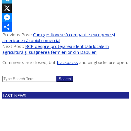
Telegram
X
Messenger
2025-
Previous Post:
Cum gestionează companiile europene și
Partajează
07-
americane războiul comercial
15
Next Post:
BCR despre protejarea identității locale în
agricultură și susținerea fermierilor din Dăbuleni
Comments are closed, but
trackbacks
and pingbacks are open.
Search
LAST NEWS