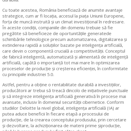
Cu toate acestea, România beneficiază de anumite avantaje
strategice, cum ar fi locația, accesul la piața Uniunii Europene,
forța de muncă instruită și un climat investițional în redresare.
În aceste condiții, companiile din domeniu trebuie să fie
pregătite să beneficieze de oportunitățile generatede
schimbările tehnologice precum automatizarea, digitalizarea și
extinderea rapidă a soluțiilor bazate pe inteligența artificială,
care devin o componentă crucială a competitivității. Conceptul
de fabrică inteligentă, automatizată și alimentată de inteligență
artificială, capătă o importanță tot mai mare în optimizarea
proceselor de producție și creșterea eficienței, în conformitate
cu principiile industriei 5.0.
Astfel, pentru a obține o rentabilitate durabilă a investițiilor,
producătorii ar trebui să treacă dincolo de inițiativele punctuale
și să integreze inteligența artificială generativă în procese mai
avansate, inclusiv în domeniul securității cibernetice. Conform
studiilor Deloitte la nivel global, inteligența artificială (IA) ar
putea aduce beneficii în fiecare etapă a procesului de
producție, de la crearea conceptului produsului, prin cercetare
și dezvoltare, la achiziționarea de materii prime șiproducție,