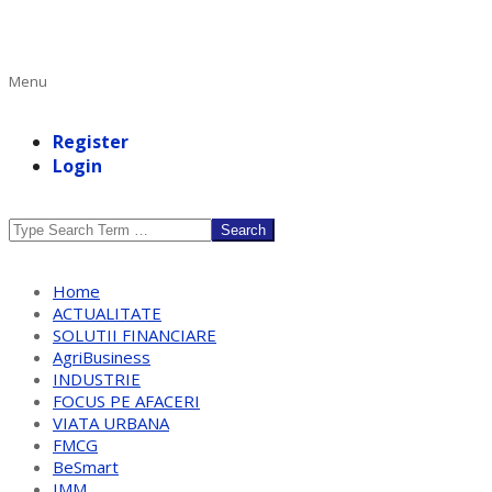
Primary
Menu
Navigation
Menu
Register
Login
Search
Home
ACTUALITATE
SOLUTII FINANCIARE
AgriBusiness
INDUSTRIE
FOCUS PE AFACERI
VIATA URBANA
FMCG
BeSmart
IMM