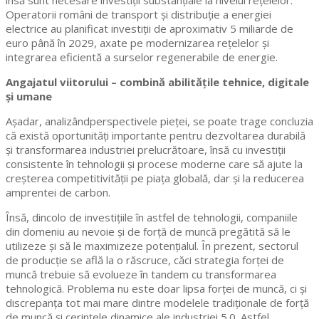
însă sunt necesare investiții substanțiale la nivelul rețelelor.
Operatorii români de transport și distribuție a energiei
electrice au planificat investiții de aproximativ 5 miliarde de
euro până în 2029, axate pe modernizarea rețelelor și
integrarea eficientă a surselor regenerabile de energie.
Angajatul viitorului – combină abilitățile tehnice, digitale
și umane
Așadar, analizândperspectivele pieței, se poate trage concluzia
că există oportunități importante pentru dezvoltarea durabilă
și transformarea industriei prelucrătoare, însă cu investiții
consistente în tehnologii și procese moderne care să ajute la
creșterea competitivității pe piața globală, dar și la reducerea
amprentei de carbon.
Însă, dincolo de investițiile în astfel de tehnologii, companiile
din domeniu au nevoie și de forță de muncă pregătită să le
utilizeze și să le maximizeze potențialul. În prezent, sectorul
de producție se află la o răscruce, căci strategia forței de
muncă trebuie să evolueze în tandem cu transformarea
tehnologică. Problema nu este doar lipsa forței de muncă, ci și
discrepanța tot mai mare dintre modelele tradiționale de forță
de muncă și cerințele dinamice ale industriei 5.0. Astfel,