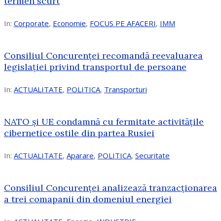
termen scurt
In:
Corporate
,
Economie
,
FOCUS PE AFACERI
,
IMM
Consiliul Concurenței recomandă reevaluarea
legislației privind transportul de persoane
In:
ACTUALITATE
,
POLITICA
,
Transporturi
NATO și UE condamnă cu fermitate activitățile
cibernetice ostile din partea Rusiei
In:
ACTUALITATE
,
Aparare
,
POLITICA
,
Securitate
Consiliul Concurenţei analizează tranzacționarea
a trei comapanii din domeniul energiei