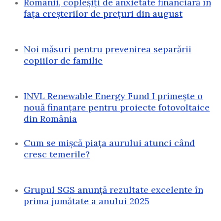
Românii, copleșiți de anxietate financiară în
fața creșterilor de prețuri din august
Noi măsuri pentru prevenirea separării
copiilor de familie
INVL Renewable Energy Fund I primește o
nouă finanțare pentru proiecte fotovoltaice
din România
Cum se mișcă piața aurului atunci când
cresc temerile?
Grupul SGS anunță rezultate excelente în
prima jumătate a anului 2025