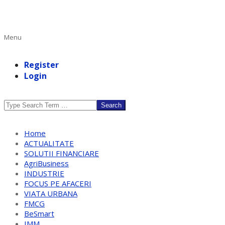
Primary
Menu
Navigation
Menu
Register
Login
Search
Home
ACTUALITATE
SOLUTII FINANCIARE
AgriBusiness
INDUSTRIE
FOCUS PE AFACERI
VIATA URBANA
FMCG
BeSmart
IMM