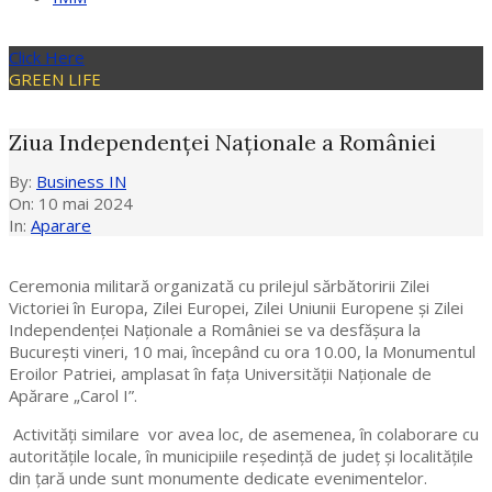
Click Here
GREEN LIFE
Ziua Independenței Naționale a României
By:
Business IN
On:
10 mai 2024
In:
Aparare
Ceremonia militară organizată cu prilejul sărbătoririi Zilei
Victoriei în Europa, Zilei Europei, Zilei Uniunii Europene și Zilei
Independenței Naționale a României se va desfășura la
București vineri, 10 mai, începând cu ora 10.00, la Monumentul
Eroilor Patriei, amplasat în fața Universității Naționale de
Apărare „Carol I”.
Activități similare vor avea loc, de asemenea, în colaborare cu
autoritățile locale, în municipiile reședință de județ și localitățile
din țară unde sunt monumente dedicate evenimentelor.