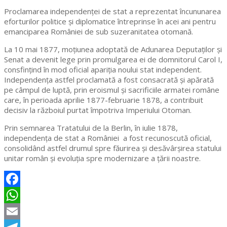
Proclamarea independenţei de stat a reprezentat încununarea
eforturilor politice și diplomatice întreprinse în acei ani pentru
emanciparea României de sub suzeranitatea otomană.
La 10 mai 1877, moțiunea adoptată de Adunarea Deputaților și
Senat a devenit lege prin promulgarea ei de domnitorul Carol I,
consfințind în mod oficial apariția noului stat independent.
Independenţa astfel proclamată a fost consacrată şi apărată
pe câmpul de luptă, prin eroismul și sacrificiile armatei române
care, în perioada aprilie 1877-februarie 1878, a contribuit
decisiv la războiul purtat împotriva Imperiului Otoman.
Prin semnarea Tratatului de la Berlin, în iulie 1878,
independența de stat a României a fost recunoscută oficial,
consolidând astfel drumul spre făurirea și desăvârșirea statului
unitar român și evoluția spre modernizare a țării noastre.
Facebook
WhatsApp