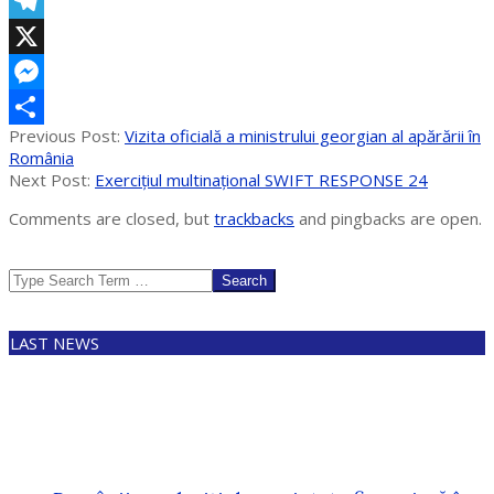
Email
Telegram
X
Messenger
2024-
Previous Post:
Vizita oficială a ministrului georgian al apărării în
Partajează
05-
România
10
Next Post:
Exercițiul multinațional SWIFT RESPONSE 24
Comments are closed, but
trackbacks
and pingbacks are open.
Search
LAST NEWS