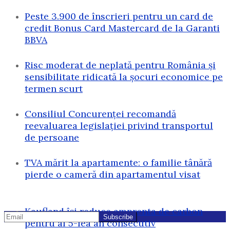
Peste 3.900 de înscrieri pentru un card de
credit Bonus Card Mastercard de la Garanti
BBVA
Risc moderat de neplată pentru România și
sensibilitate ridicată la șocuri economice pe
termen scurt
Consiliul Concurenței recomandă
reevaluarea legislației privind transportul
de persoane
TVA mărit la apartamente: o familie tânără
pierde o cameră din apartamentul visat
Kaufland își reduce amprenta de carbon
pentru al 5-lea an consecutiv