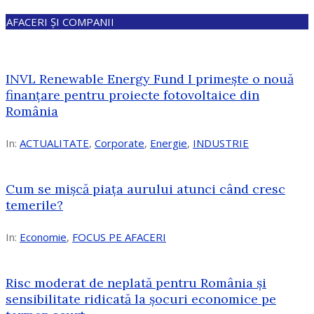
AFACERI ȘI COMPANII
INVL Renewable Energy Fund I primește o nouă
finanțare pentru proiecte fotovoltaice din
România
In:
ACTUALITATE
,
Corporate
,
Energie
,
INDUSTRIE
Cum se mișcă piața aurului atunci când cresc
temerile?
In:
Economie
,
FOCUS PE AFACERI
Risc moderat de neplată pentru România și
sensibilitate ridicată la șocuri economice pe