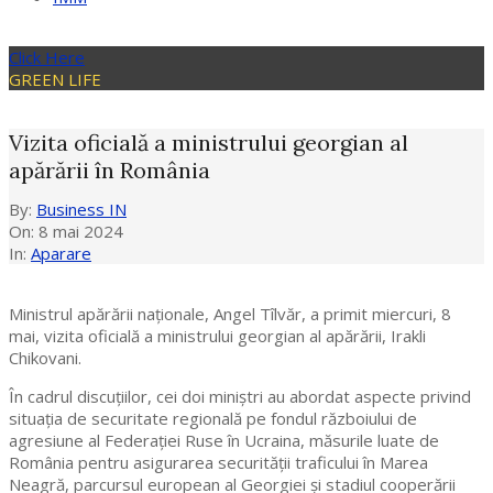
Click Here
GREEN LIFE
Vizita oficială a ministrului georgian al
apărării în România
By:
Business IN
On:
8 mai 2024
In:
Aparare
Ministrul apărării naţionale, Angel Tîlvăr, a primit miercuri, 8
mai, vizita oficială a ministrului georgian al apărării, Irakli
Chikovani.
În cadrul discuțiilor, cei doi miniștri au abordat aspecte privind
situația de securitate regională pe fondul războiului de
agresiune al Federaţiei Ruse în Ucraina, măsurile luate de
România pentru asigurarea securității traficului în Marea
Neagră, parcursul european al Georgiei şi stadiul cooperării