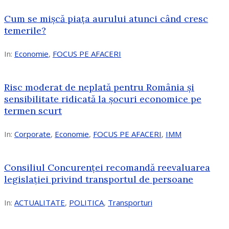
Cum se mișcă piața aurului atunci când cresc
temerile?
In:
Economie
,
FOCUS PE AFACERI
Risc moderat de neplată pentru România și
sensibilitate ridicată la șocuri economice pe
termen scurt
In:
Corporate
,
Economie
,
FOCUS PE AFACERI
,
IMM
Consiliul Concurenței recomandă reevaluarea
legislației privind transportul de persoane
In:
ACTUALITATE
,
POLITICA
,
Transporturi