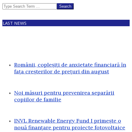
Search
LAST NEWS
Românii, copleșiți de anxietate financiară în
fața creșterilor de prețuri din august
Noi măsuri pentru prevenirea separării
copiilor de familie
INVL Renewable Energy Fund I primește o
nouă finanțare pentru proiecte fotovoltaice