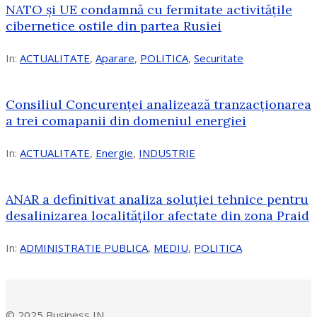
NATO și UE condamnă cu fermitate activitățile
cibernetice ostile din partea Rusiei
In:
ACTUALITATE
,
Aparare
,
POLITICA
,
Securitate
Consiliul Concurenţei analizează tranzacționarea
a trei comapanii din domeniul energiei
In:
ACTUALITATE
,
Energie
,
INDUSTRIE
ANAR a definitivat analiza soluției tehnice pentru
desalinizarea localităților afectate din zona Praid
In:
ADMINISTRATIE PUBLICA
,
MEDIU
,
POLITICA
© 2025 Business IN