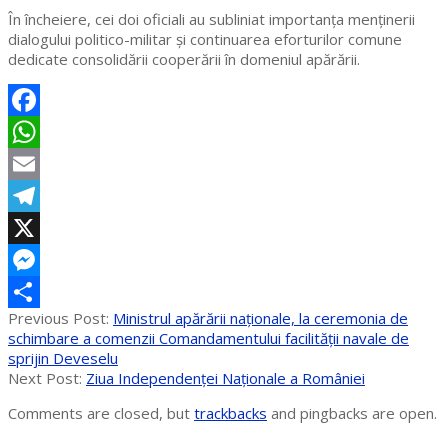
În încheiere, cei doi oficiali au subliniat importanța menținerii
dialogului politico-militar şi continuarea eforturilor comune
dedicate consolidării cooperării în domeniul apărării.
Facebook
WhatsApp
Email
Telegram
X
Messenger
2024-
Previous Post:
Ministrul apărării naționale, la ceremonia de
Partajează
05-
schimbare a comenzii Comandamentului facilității navale de
08
sprijin Deveselu
Next Post:
Ziua Independenței Naționale a României
Comments are closed, but
trackbacks
and pingbacks are open.