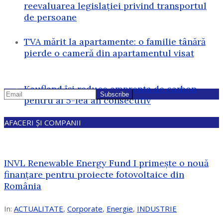
reevaluarea legislației privind transportul
de persoane
TVA mărit la apartamente: o familie tânără
pierde o cameră din apartamentul visat
Kaufland își reduce amprenta de carbon
pentru al 5-lea an consecutiv
AFACERI ȘI COMPANII
INVL Renewable Energy Fund I primește o nouă
finanțare pentru proiecte fotovoltaice din
România
In:
ACTUALITATE
,
Corporate
,
Energie
,
INDUSTRIE