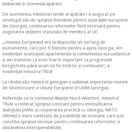
bilaterale în domeniul apărării.
De asemenea, ministrul român al apărării l-a asigurat pe
omologul său de sprijinul României pentru aspirațiile europene
ale Georgiei, continuarea reformelor fiind necesară pentru
asigurarea obținerii statutului de membru al UE.
„Uniunea Europeană are la dispoziție un set larg de
instrumente, care pot fi folosite pentru a ajuta Georgia. Am
evidențiat avantajele apartenenței la comunitatea euroatlantică
și am transmis că este foarte important ca progresele
înregistrate până acum să fie întărite și continuate“, a
evidențiat ministrul Tîlvăr.
La rândul său, ministrul georgian a subliniat importanța misiunii
de Monitorizare a Uniunii Europene (EUMM Georgia).
Referindu-se la contextul Alianței Nord-Atlantice, ministrul
Tîlvăr a reiterat sprijinul constant pentru intensificarea
dialogului politic şi cooperarea practică cu Georgia, NATO
oferind o mare varietate de posibilități de instruire, care pot
constitui sprijinul necesar pentru continuarea reformelor şi
dobândirea interoperabilității.