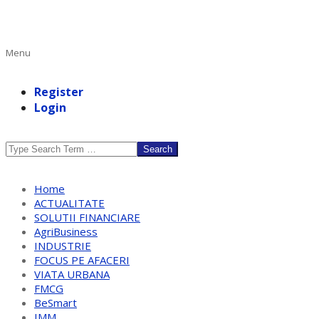
Primary
Menu
Navigation
Menu
Register
Login
Search
Home
ACTUALITATE
SOLUTII FINANCIARE
AgriBusiness
INDUSTRIE
FOCUS PE AFACERI
VIATA URBANA
FMCG
BeSmart
IMM