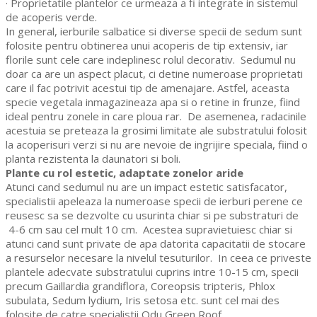
· Proprietatile plantelor ce urmeaza a fi integrate in sistemul
de acoperis verde.
In general, ierburile salbatice si diverse specii de sedum sunt
folosite pentru obtinerea unui acoperis de tip extensiv, iar
florile sunt cele care indeplinesc rolul decorativ. Sedumul nu
doar ca are un aspect placut, ci detine numeroase proprietati
care il fac potrivit acestui tip de amenajare. Astfel, aceasta
specie vegetala inmagazineaza apa si o retine in frunze, fiind
ideal pentru zonele in care ploua rar. De asemenea, radacinile
acestuia se preteaza la grosimi limitate ale substratului folosit
la acoperisuri verzi si nu are nevoie de ingrijire speciala, fiind o
planta rezistenta la daunatori si boli.
Plante cu rol estetic, adaptate zonelor aride
Atunci cand sedumul nu are un impact estetic satisfacator,
specialistii apeleaza la numeroase specii de ierburi perene ce
reusesc sa se dezvolte cu usurinta chiar si pe substraturi de
4-6 cm sau cel mult 10 cm. Acestea supravietuiesc chiar si
atunci cand sunt private de apa datorita capacitatii de stocare
a resurselor necesare la nivelul tesuturilor. In ceea ce priveste
plantele adecvate substratului cuprins intre 10-15 cm, specii
precum Gaillardia grandiflora, Coreopsis tripteris, Phlox
subulata, Sedum lydium, Iris setosa etc. sunt cel mai des
folosite de catre specialistii Odu Green Roof.