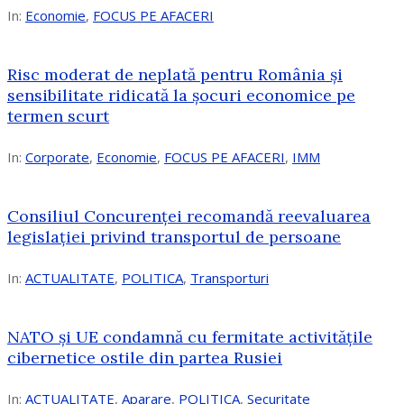
In:
Economie
,
FOCUS PE AFACERI
Risc moderat de neplată pentru România și
sensibilitate ridicată la șocuri economice pe
termen scurt
In:
Corporate
,
Economie
,
FOCUS PE AFACERI
,
IMM
Consiliul Concurenței recomandă reevaluarea
legislației privind transportul de persoane
In:
ACTUALITATE
,
POLITICA
,
Transporturi
NATO și UE condamnă cu fermitate activitățile
cibernetice ostile din partea Rusiei
In:
ACTUALITATE
,
Aparare
,
POLITICA
,
Securitate