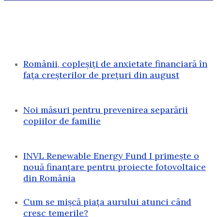
Românii, copleșiți de anxietate financiară în
fața creșterilor de prețuri din august
Noi măsuri pentru prevenirea separării
copiilor de familie
INVL Renewable Energy Fund I primește o
nouă finanțare pentru proiecte fotovoltaice
din România
Cum se mișcă piața aurului atunci când
cresc temerile?