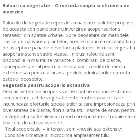
Rulouri cu vegetatie – O metoda simpla si eficienta de
inverzire
Rulourile de vegetatie reprezinta una dintre solutiile propuse
de aceasta companie pentru inverzirea acoperisurilor si
teraselor din spatiile urbane. Spre deosebire de metodele
clasice de cultivare a plantelor, aceste rulouri nu necesita timp
de asteptare pana de devoltarea plantelor, intrucat vegetatia
acopera instant spatiile vizate. In plus, rulourile sunt
disponibile in mai multe variante si combinatii de plante,
concepute special pentru a rezista unor conditii de mediu
extreme sau pentru a incanta privirile admiratorilor datorita
esteticii deosebite.
Vegetatie pentru acoperis extensiva
Desi un sistem de acoperis verde contine mai multe straturi
componente, cel de vegetatie este intotdeauna cel care
incununeaza eforturile specialistilor si care impresioneaza prin
diversitatea de plante, flori si arbusti. Inainte de orice, pentru
ca vegetatia sa fie aleasa in mod corespunzator, trebuie sa se
tina cont de cateva aspecte:
· Tipul acoperisului – Intensiv, semi-intesiv sau extensiv;
· Conditiile climatice si microclima amplasamentului;