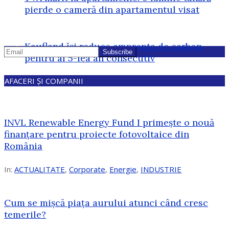
pierde o cameră din apartamentul visat
Kaufland își reduce amprenta de carbon
pentru al 5-lea an consecutiv
AFACERI ȘI COMPANII
INVL Renewable Energy Fund I primește o nouă
finanțare pentru proiecte fotovoltaice din
România
In:
ACTUALITATE
,
Corporate
,
Energie
,
INDUSTRIE
Cum se mișcă piața aurului atunci când cresc
temerile?