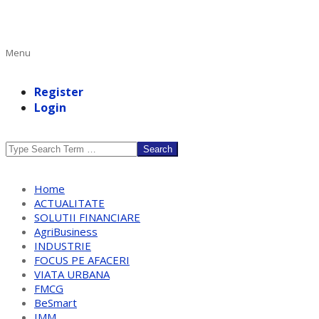
Primary
Menu
Navigation
Menu
Register
Login
Search
Home
ACTUALITATE
SOLUTII FINANCIARE
AgriBusiness
INDUSTRIE
FOCUS PE AFACERI
VIATA URBANA
FMCG
BeSmart
IMM