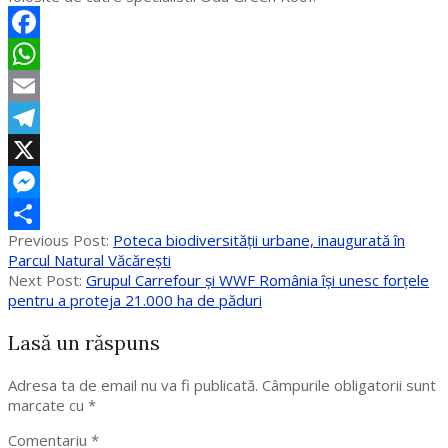
Facebook
WhatsApp
Email
Telegram
X
Messenger
2017-
Previous Post:
Poteca biodiversității urbane, inaugurată în
Partajează
09-
Parcul Natural Văcărești
17
Next Post:
Grupul Carrefour și WWF România își unesc forțele
pentru a proteja 21.000 ha de păduri
Lasă un răspuns
Adresa ta de email nu va fi publicată.
Câmpurile obligatorii sunt
marcate cu
*
Comentariu
*