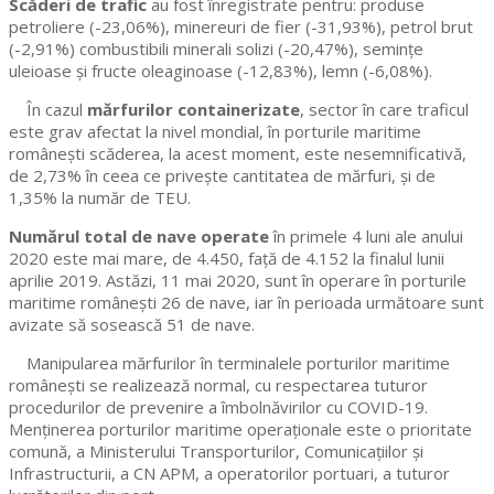
Scăderi de trafic
au fost înregistrate pentru: produse
petroliere (-23,06%), minereuri de fier (-31,93%), petrol brut
(-2,91%) combustibili minerali solizi (-20,47%), semințe
uleioase și fructe oleaginoase (-12,83%), lemn (-6,08%).
În cazul
mărfurilor containerizate
, sector în care traficul
este grav afectat la nivel mondial, în porturile maritime
românești scăderea, la acest moment, este nesemnificativă,
de 2,73% în ceea ce privește cantitatea de mărfuri, și de
1,35% la număr de TEU.
Numărul total de nave operate
în primele 4 luni ale anului
2020 este mai mare, de 4.450, față de 4.152 la finalul lunii
aprilie 2019. Astăzi, 11 mai 2020, sunt în operare în porturile
maritime românești 26 de nave, iar în perioada următoare sunt
avizate să sosească 51 de nave.
Manipularea mărfurilor în terminalele porturilor maritime
românești se realizează normal, cu respectarea tuturor
procedurilor de prevenire a îmbolnăvirilor cu COVID-19.
Menținerea porturilor maritime operaționale este o prioritate
comună, a Ministerului Transporturilor, Comunicațiilor și
Infrastructurii, a CN APM, a operatorilor portuari, a tuturor