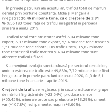
În primele patru luni ale acestui an, traficul total de mărfuri
derulat prin porturile Constanța, Midia și Mangalia a
înregistrat
20,46 milioane tone, cu o creștere de 3,31
%
(656.183 tone) față de traficul înregistrat în perioada
similară a anului 2019.
Traficul total este structurat astfel: 6,04 milioane tone
import, 6,97 milioane tone export, 5,94 milioane tone tranzit și
1,51 milioane tone cabotaj. Din traficul total, 15,62 milioane
tone reprezintă trafic maritim și 4,84 milioane tone sunt
aferente traficului fluvial.
S-a menținut evoluția spectaculoasă pe sectorul cerealelor,
unde creșterea de trafic este 49,88%, 7,72 milioane tone fiind
înregistrate în primele patru luni ale anului 2020, față de 5,1
milioane tone în ianuarie – aprilie 2019.
Creșteri de trafic
se regăsesc și în cazul următoarelor grupe
de mărfuri: îngrășăminte (+23,54%), produse chimice
(+55,45%), minerale brute sau prelucrate (+13,29%), ciment,
var (+107,8%), echipamente, mașini (+3,66%).