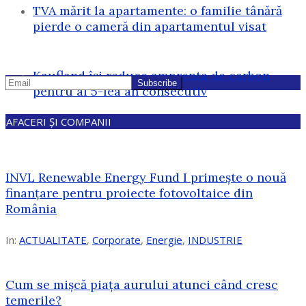
TVA mărit la apartamente: o familie tânără
pierde o cameră din apartamentul visat
Kaufland își reduce amprenta de carbon
pentru al 5-lea an consecutiv
AFACERI ȘI COMPANII
INVL Renewable Energy Fund I primește o nouă
finanțare pentru proiecte fotovoltaice din
România
In:
ACTUALITATE
,
Corporate
,
Energie
,
INDUSTRIE
Cum se mișcă piața aurului atunci când cresc
temerile?