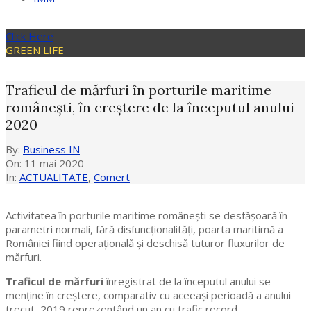
Click Here
GREEN LIFE
Traficul de mărfuri în porturile maritime
românești, în creștere de la începutul anului
2020
By:
Business IN
On:
11 mai 2020
In:
ACTUALITATE
,
Comert
Activitatea în porturile maritime românești se desfășoară în
parametri normali, fără disfuncționalități, poarta maritimă a
României fiind operațională și deschisă tuturor fluxurilor de
mărfuri.
Traficul de mărfuri
înregistrat de la începutul anului se
menține în creștere, comparativ cu aceeași perioadă a anului
trecut, 2019 reprezentând un an cu trafic record.