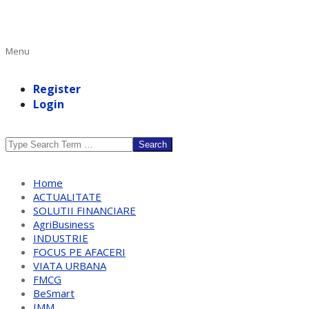
Primary
Menu
Navigation
Menu
Register
Login
Search
Home
ACTUALITATE
SOLUTII FINANCIARE
AgriBusiness
INDUSTRIE
FOCUS PE AFACERI
VIATA URBANA
FMCG
BeSmart
IMM