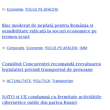
In:
Economie
,
FOCUS PE AFACERI
Risc moderat de neplată pentru România și
sensibilitate ridicată la șocuri economice pe
termen scurt
In:
Corporate
,
Economie
,
FOCUS PE AFACERI
,
IMM
Consiliul Concurenței recomandă reevaluarea
legislației privind transportul de persoane
In:
ACTUALITATE
,
POLITICA
,
Transporturi
NATO și UE condamnă cu fermitate activitățile
cibernetice ostile din partea Rusiei