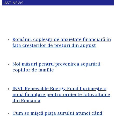
LAST NEWS
Românii, copleșiți de anxietate financiară în
fața creșterilor de prețuri din august
Noi măsuri pentru prevenirea separării
copiilor de familie
INVL Renewable Energy Fund I primește o
nouă finanțare pentru proiecte fotovoltaice
din România
Cum se mișcă piața aurului atunci când