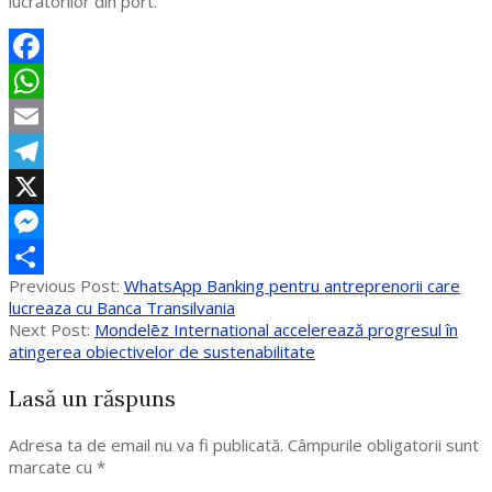
lucrătorilor din port.
Facebook
WhatsApp
Email
Telegram
X
Messenger
2020-
Previous Post:
WhatsApp Banking pentru antreprenorii care
Partajează
05-
lucreaza cu Banca Transilvania
11
Next Post:
Mondelēz International accelerează progresul în
atingerea obiectivelor de sustenabilitate
Lasă un răspuns
Adresa ta de email nu va fi publicată.
Câmpurile obligatorii sunt
marcate cu
*