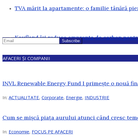
TVA mărit la apartamente: o familie tânără pi
Kaufland își reduce amprenta de carbon pentr
AFACERI ȘI COMPANII
INVL Renewable Energy Fund I primește o nouă fin
In:
ACTUALITATE
,
Corporate
,
Energie
,
INDUSTRIE
Cum se mișcă piața aurului atunci când cresc tem
In:
Economie
,
FOCUS PE AFACERI