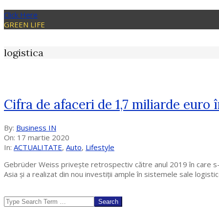
Click Here
GREEN LIFE
logistica
Cifra de afaceri de 1,7 miliarde eur
2020-
By:
Business IN
03-
On:
17 martie 2020
17
In:
ACTUALITATE
,
Auto
,
Lifestyle
Gebrüder Weiss privește retrospectiv către anul 2019 în care s-a 
Asia și a realizat din nou investiții ample în sistemele sale logist
Search