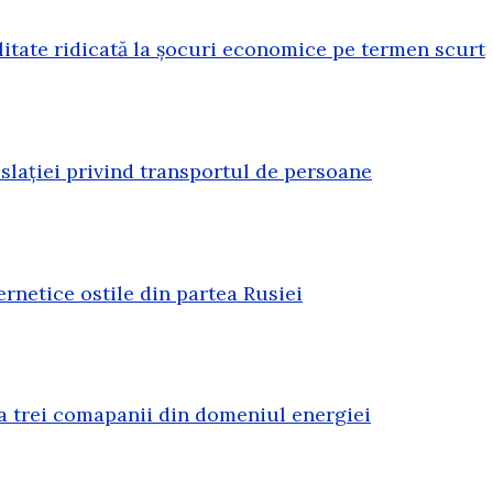
litate ridicată la șocuri economice pe termen scurt
lației privind transportul de persoane
rnetice ostile din partea Rusiei
a trei comapanii din domeniul energiei