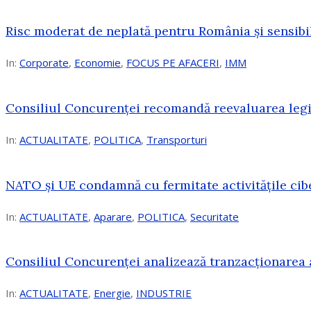
Risc moderat de neplată pentru România și sensibi
In:
Corporate
,
Economie
,
FOCUS PE AFACERI
,
IMM
Consiliul Concurenței recomandă reevaluarea legis
In:
ACTUALITATE
,
POLITICA
,
Transporturi
NATO și UE condamnă cu fermitate activitățile cibe
In:
ACTUALITATE
,
Aparare
,
POLITICA
,
Securitate
Consiliul Concurenţei analizează tranzacționarea 
In:
ACTUALITATE
,
Energie
,
INDUSTRIE