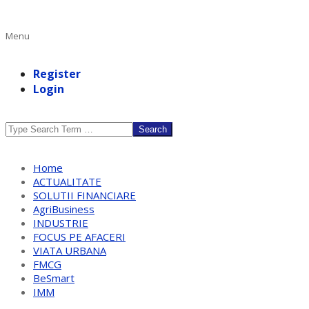
Primary
Menu
Navigation
Menu
Register
Login
Search
Home
ACTUALITATE
SOLUTII FINANCIARE
AgriBusiness
INDUSTRIE
FOCUS PE AFACERI
VIATA URBANA
FMCG
BeSmart
IMM