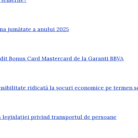
ma jumătate a anului 2025
redit Bonus Card Mastercard de la Garanti BBVA
sibilitate ridicată la șocuri economice pe termen s
legislației privind transportul de persoane