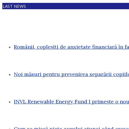
LAST NEWS
Românii, copleșiți de anxietate financiară în f
Noi măsuri pentru prevenirea separării copiil
INVL Renewable Energy Fund I primește o nouă
Cum se mișcă piața aurului atunci când cresc