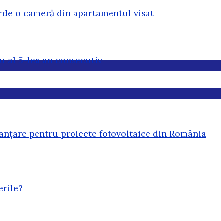
erde o cameră din apartamentul visat
u al 5-lea an consecutiv
anțare pentru proiecte fotovoltaice din România
erile?