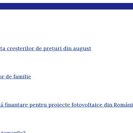
ața creșterilor de prețuri din august
or de familie
 finanțare pentru proiecte fotovoltaice din Român
 temerile?