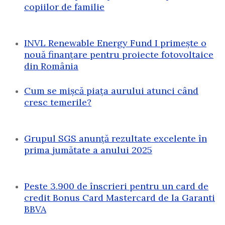
copiilor de familie
INVL Renewable Energy Fund I primește o
nouă finanțare pentru proiecte fotovoltaice
din România
Cum se mișcă piața aurului atunci când
cresc temerile?
Grupul SGS anunță rezultate excelente în
prima jumătate a anului 2025
Peste 3.900 de înscrieri pentru un card de
credit Bonus Card Mastercard de la Garanti
BBVA