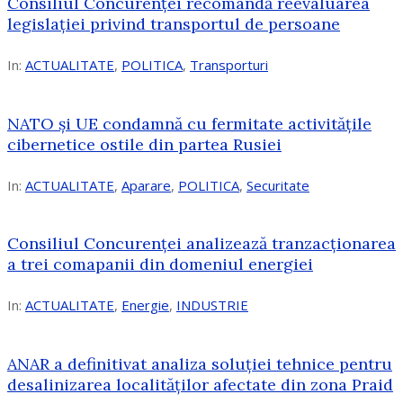
Consiliul Concurenței recomandă reevaluarea
legislației privind transportul de persoane
In:
ACTUALITATE
,
POLITICA
,
Transporturi
NATO și UE condamnă cu fermitate activitățile
cibernetice ostile din partea Rusiei
In:
ACTUALITATE
,
Aparare
,
POLITICA
,
Securitate
Consiliul Concurenţei analizează tranzacționarea
a trei comapanii din domeniul energiei
In:
ACTUALITATE
,
Energie
,
INDUSTRIE
ANAR a definitivat analiza soluției tehnice pentru
desalinizarea localităților afectate din zona Praid