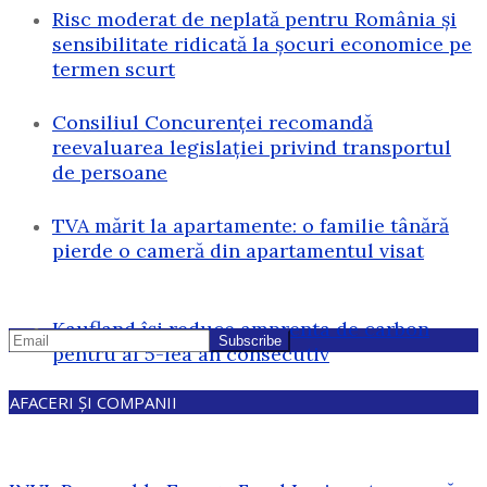
Risc moderat de neplată pentru România și
sensibilitate ridicată la șocuri economice pe
termen scurt
Consiliul Concurenței recomandă
reevaluarea legislației privind transportul
de persoane
TVA mărit la apartamente: o familie tânără
pierde o cameră din apartamentul visat
Kaufland își reduce amprenta de carbon
pentru al 5-lea an consecutiv
AFACERI ȘI COMPANII