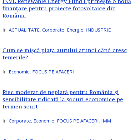
INVL Renewable Energy Fund I primește o nouă
finanțare pentru proiecte fotovoltaice din
România
In:
ACTUALITATE
,
Corporate
,
Energie
,
INDUSTRIE
Cum se mișcă piața aurului atunci când cresc
temerile?
In:
Economie
,
FOCUS PE AFACERI
Risc moderat de neplată pentru România și
sensibilitate ridicată la șocuri economice pe
termen scurt
In:
Corporate
,
Economie
,
FOCUS PE AFACERI
,
IMM