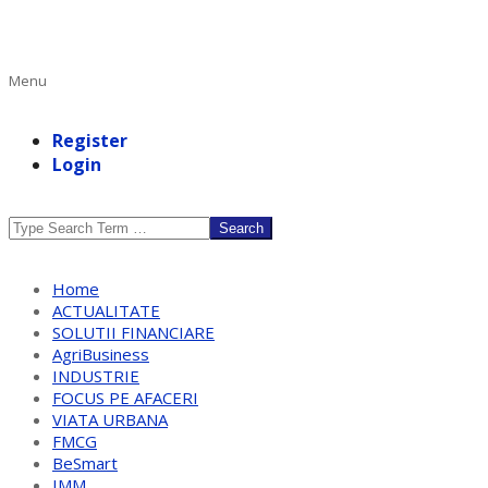
Primary
Menu
Navigation
Menu
Register
Login
Search
Home
ACTUALITATE
SOLUTII FINANCIARE
AgriBusiness
INDUSTRIE
FOCUS PE AFACERI
VIATA URBANA
FMCG
BeSmart
IMM