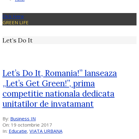
Click Here
GREEN LIFE
Let’s Do It
Let’s Do It, Romania!” lanseaza
„Let’s Get Green!”, prima
competitie nationala dedicata
unitatilor de invatamant
2017-
By:
Business IN
10-
On:
19 octombrie 2017
19
In:
Educatie
,
VIATA URBANA