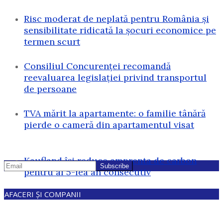
Risc moderat de neplată pentru România și
sensibilitate ridicată la șocuri economice pe
termen scurt
Consiliul Concurenței recomandă
reevaluarea legislației privind transportul
de persoane
TVA mărit la apartamente: o familie tânără
pierde o cameră din apartamentul visat
Kaufland își reduce amprenta de carbon
pentru al 5-lea an consecutiv
AFACERI ȘI COMPANII