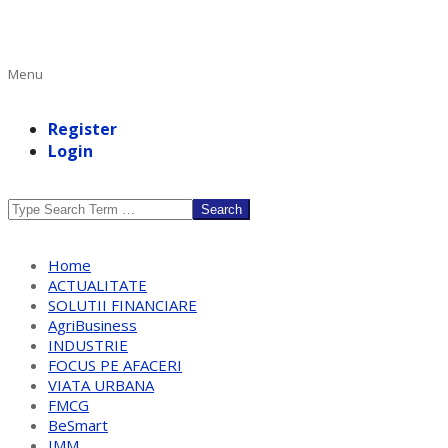
Primary
Menu
Navigation
Menu
Register
Login
Search
Home
ACTUALITATE
SOLUTII FINANCIARE
AgriBusiness
INDUSTRIE
FOCUS PE AFACERI
VIATA URBANA
FMCG
BeSmart
IMM