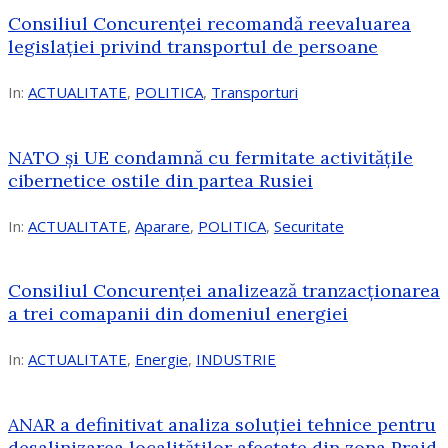
Consiliul Concurenței recomandă reevaluarea
legislației privind transportul de persoane
In:
ACTUALITATE
,
POLITICA
,
Transporturi
NATO și UE condamnă cu fermitate activitățile
cibernetice ostile din partea Rusiei
In:
ACTUALITATE
,
Aparare
,
POLITICA
,
Securitate
Consiliul Concurenţei analizează tranzacționarea
a trei comapanii din domeniul energiei
In:
ACTUALITATE
,
Energie
,
INDUSTRIE
ANAR a definitivat analiza soluției tehnice pentru
desalinizarea localităților afectate din zona Praid