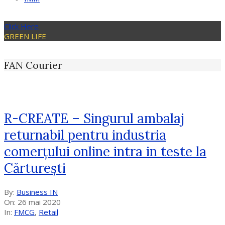
Click Here
GREEN LIFE
FAN Courier
R-CREATE – Singurul ambalaj
returnabil pentru industria
comerţului online intra in teste la
Cărtureşti
2020-
By:
Business IN
05-
On:
26 mai 2020
26
In:
FMCG
,
Retail