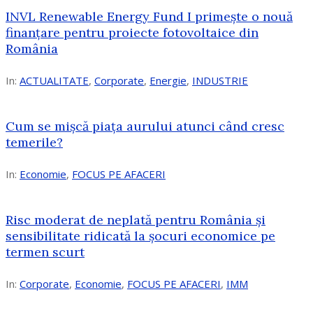
INVL Renewable Energy Fund I primește o nouă
finanțare pentru proiecte fotovoltaice din
România
In:
ACTUALITATE
,
Corporate
,
Energie
,
INDUSTRIE
Cum se mișcă piața aurului atunci când cresc
temerile?
In:
Economie
,
FOCUS PE AFACERI
Risc moderat de neplată pentru România și
sensibilitate ridicată la șocuri economice pe
termen scurt
In:
Corporate
,
Economie
,
FOCUS PE AFACERI
,
IMM