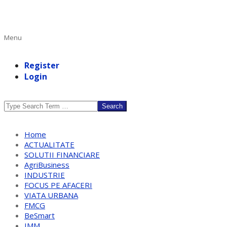
Primary
Menu
Navigation
Menu
Register
Login
Search
Home
ACTUALITATE
SOLUTII FINANCIARE
AgriBusiness
INDUSTRIE
FOCUS PE AFACERI
VIATA URBANA
FMCG
BeSmart
IMM