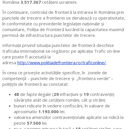
România
3.517.367
cetăţeni ucraineni.
În continuare, controlul de frontieră la intrarea în România prin
punctele de trecere a frontierei se derulează cu operativitate,
în conformitate cu prevederile legislației naționale și
comunitare, Poliția de Frontieră lucrând la capacitatea maximă
permisă de infrastructura punctelor de trecere.
Informații privind situația punctelor de frontieră deschise
traficului internaţional se regăsesc pe aplicaţia Trafic on-line
care poate fi accesată la
adresa
http://www.politiadefrontiera.ro/traficonline/
.
În ceea ce priveşte activităţile specifice, în zonele de
competenţă – punctele de trecere şi „frontiera verde” –
poliţiştii de frontieră au constatat:
48
de fapte ilegale (
29
infracţiuni şi
19
contravenţii)
săvârşite atât de cetăţeni români, cât şi străini;
bunuri ridicate în vedere confiscării, în valoare de
aproximativ
1.193.000
lei;
valoarea amenzilor contravenţionale aplicate se ridică la
peste
57.500
lei;
nu s-a permis intrarea în ţară a
18
cetăţeni străini, care