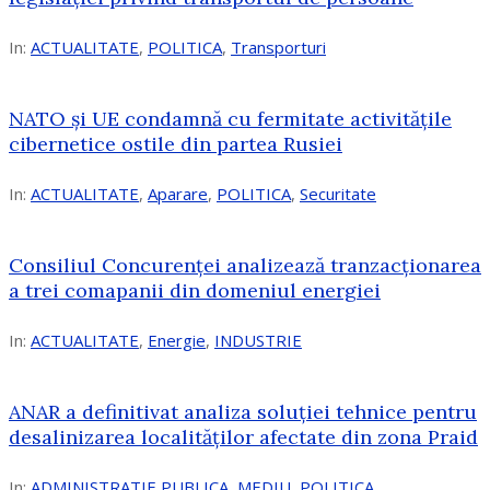
In:
ACTUALITATE
,
POLITICA
,
Transporturi
NATO și UE condamnă cu fermitate activitățile
cibernetice ostile din partea Rusiei
In:
ACTUALITATE
,
Aparare
,
POLITICA
,
Securitate
Consiliul Concurenţei analizează tranzacționarea
a trei comapanii din domeniul energiei
In:
ACTUALITATE
,
Energie
,
INDUSTRIE
ANAR a definitivat analiza soluției tehnice pentru
desalinizarea localităților afectate din zona Praid
In:
ADMINISTRATIE PUBLICA
,
MEDIU
,
POLITICA