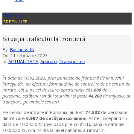
Click Here
GREEN LIFE
Situația traficului la frontieră
By:
Business IN
On:
11 februarie 2023
In:
ACTUALITATE
,
Aparare
,
Transporturi
În data de 10.02.2023
, prin punctele de fro­ntieră de la nivelul
întregii ţări au efectuat formalitățile de control (atât pe sensul de
intrare, cât şi pe cel de ieşire) aproximativ
151.600
de
persoane, cetățeni români și străini și peste
44.200
de mijloace de
transport, pe ambele sensuri.
Pe sensul de intrare în România, au fost
74.538
de persoane,
dintre care
6.987 de cetăţeni ucraineni
. Astfel, începând cu
data de 10.02.2022 (perioadă pre-conflict), până la data de
10.02.2023, ora 24.00, la nivel naţional, au intrat în