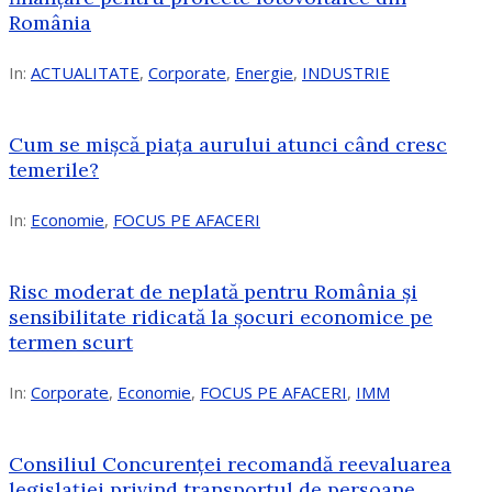
România
In:
ACTUALITATE
,
Corporate
,
Energie
,
INDUSTRIE
Cum se mișcă piața aurului atunci când cresc
temerile?
In:
Economie
,
FOCUS PE AFACERI
Risc moderat de neplată pentru România și
sensibilitate ridicată la șocuri economice pe
termen scurt
In:
Corporate
,
Economie
,
FOCUS PE AFACERI
,
IMM
Consiliul Concurenței recomandă reevaluarea
legislației privind transportul de persoane