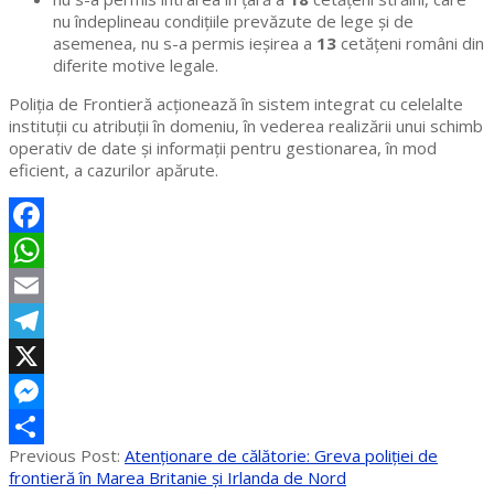
nu îndeplineau condiţiile prevăzute de lege şi de
asemenea, nu s-a permis ieşirea a
13
cetăţeni români din
diferite motive legale.
Poliţia de Frontieră acționează în sistem integrat cu celelalte
instituții cu atribuții în domeniu, în vederea realizării unui schimb
operativ de date și informații pentru gestionarea, în mod
eficient, a cazurilor apărute.
Facebook
WhatsApp
Email
Telegram
X
Messenger
2023-
Previous Post:
Atenţionare de călătorie: Greva poliției de
Partajează
02-
frontieră în Marea Britanie și Irlanda de Nord