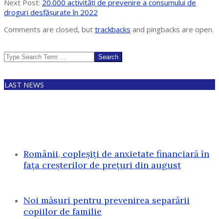
11
Next Post:
20.000 activități de prevenire a consumului de
droguri desfășurate în 2022
Comments are closed, but
trackbacks
and pingbacks are open.
Search
LAST NEWS
Românii, copleșiți de anxietate financiară în
fața creșterilor de prețuri din august
Noi măsuri pentru prevenirea separării
copiilor de familie