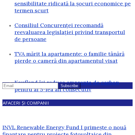
sensibilitate ridicată la șocuri economice pe
termen scurt
Consiliul Concurenței recomandă
reevaluarea legislației privind transportul
de persoane
TVA mărit la apartamente: o familie tânără
pierde o cameră din apartamentul visat
Kaufland își reduce amprenta de carbon
pentru al 5-lea an consecutiv
AFACERI ȘI COMPANII
INVL Renewable Energy Fund I primește o nouă
finanțare pentru proiecte fotovoltaice din