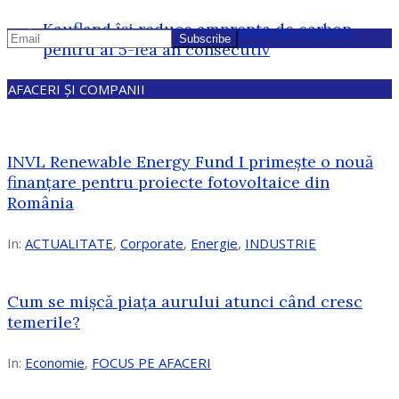
Kaufland își reduce amprenta de carbon
pentru al 5-lea an consecutiv
AFACERI ȘI COMPANII
INVL Renewable Energy Fund I primește o nouă
finanțare pentru proiecte fotovoltaice din
România
In:
ACTUALITATE
,
Corporate
,
Energie
,
INDUSTRIE
Cum se mișcă piața aurului atunci când cresc
temerile?
In:
Economie
,
FOCUS PE AFACERI