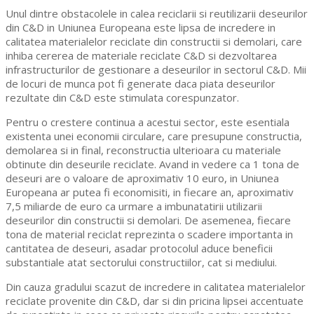
Unul dintre obstacolele in calea reciclarii si reutilizarii deseurilor
din C&D in Uniunea Europeana este lipsa de incredere in
calitatea materialelor reciclate din constructii si demolari, care
inhiba cererea de materiale reciclate C&D si dezvoltarea
infrastructurilor de gestionare a deseurilor in sectorul C&D. Mii
de locuri de munca pot fi generate daca piata deseurilor
rezultate din C&D este stimulata corespunzator.
Pentru o crestere continua a acestui sector, este esentiala
existenta unei economii circulare, care presupune constructia,
demolarea si in final, reconstructia ulterioara cu materiale
obtinute din deseurile reciclate. Avand in vedere ca 1 tona de
deseuri are o valoare de aproximativ 10 euro, in Uniunea
Europeana ar putea fi economisiti, in fiecare an, aproximativ
7,5 miliarde de euro ca urmare a imbunatatirii utilizarii
deseurilor din constructii si demolari. De asemenea, fiecare
tona de material reciclat reprezinta o scadere importanta in
cantitatea de deseuri, asadar protocolul aduce beneficii
substantiale atat sectorului constructiilor, cat si mediului.
Din cauza gradului scazut de incredere in calitatea materialelor
reciclate provenite din C&D, dar si din pricina lipsei accentuate