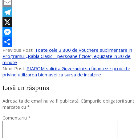
WhatsApp
Email
Telegram
X
Messenger
2017-
Previous Post:
Toate cele 3.800 de vouchere suplimentare in
Partajează
10-
Programul „Rabla Clasic – persoane fizice”, epuizate in 30 de
17
minute
Next Post:
PIAROM solicita Guvernului sa finanteze proiecte
privind utilizarea biomasei ca sursa de incalzire
Lasă un răspuns
Adresa ta de email nu va fi publicată.
Câmpurile obligatorii sunt
marcate cu
*
Comentariu
*