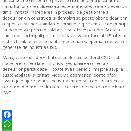
de cunostinte in ceea ce priveste riscurile pentru sanatatea
muncitorilor care utilizeaza aceste materiale, piata a devenit, in
timp, limitata. Increderea in procesul de gestionare a
deseurilor din constructii si demolari se poate obtine doar prin
respectarea unor standarde comune, reprezentate de principii
fundamentale precum colaborarea si transparenta. Acestia
sunt pilonii principali pe care se bazeaza protocolul UE, oferind
instructiunile esentiale pentru gestionarea optima a deseurilor
generate de industria C&D.
Managementul adecvat al deseurilor din sectorul C&D si al
materialelor reciclate – inclusiv gestionarea corecta a
deseurilor periculoase – poate avea beneficii majore asupra
sustenabilitatii si calitatii vietii. De asemenea, poate oferi
avantaje majore pentru industria europeana de constructii si
reciclare, deoarece stimuleaza cererea de materiale reciclate
C&D.
Facebook