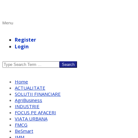
Primary
Menu
Navigation
Menu
Register
Login
Search
Home
ACTUALITATE
SOLUTII FINANCIARE
AgriBusiness
INDUSTRIE
FOCUS PE AFACERI
VIATA URBANA
FMCG
BeSmart
IMM