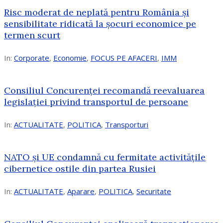
Risc moderat de neplată pentru România și
sensibilitate ridicată la șocuri economice pe
termen scurt
In:
Corporate
,
Economie
,
FOCUS PE AFACERI
,
IMM
Consiliul Concurenței recomandă reevaluarea
legislației privind transportul de persoane
In:
ACTUALITATE
,
POLITICA
,
Transporturi
NATO și UE condamnă cu fermitate activitățile
cibernetice ostile din partea Rusiei
In:
ACTUALITATE
,
Aparare
,
POLITICA
,
Securitate