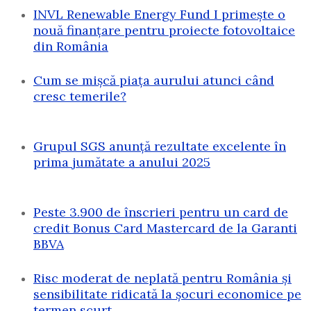
INVL Renewable Energy Fund I primește o
nouă finanțare pentru proiecte fotovoltaice
din România
Cum se mișcă piața aurului atunci când
cresc temerile?
Grupul SGS anunță rezultate excelente în
prima jumătate a anului 2025
Peste 3.900 de înscrieri pentru un card de
credit Bonus Card Mastercard de la Garanti
BBVA
Risc moderat de neplată pentru România și
sensibilitate ridicată la șocuri economice pe
termen scurt