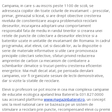
Campania, in care s-au inscris peste 1100 de scoli, se
adreseaza copiilor din toate ciclurile de invatamant – prescolar,
primar, gimnazial si liceal, si are drept obiective cresterea
nivelului de constientizare asupra problematicii reciclarii
deseurilor, incurajarea adoptarii unui comportament
responsabil fata de mediu in randul tinerilor si crearea unei
retele de puncte de colectare a deseurilor electrice si a
bateriilor uzate in unitatile de invatamant din Romania. In cadrul
programului, atat elevii, cat si dascalii lor, au la dispozitie o
serie de materiale informative si utile care promoveaza
principiile colectarii selective, sfaturi privind reducerea
amprentei de carbon ca mecanism de combatere a
schimbarilor climatice si trucuri pentru cresterea eficientei
energetice. Mai mult decat atat, pe perioada derularii
campaniei, vor fi organizate sesiuni de lectii demonstrative,
dar si vizite la statiile de reciclare.
Elevii si profesorii se pot inscrie in cea mai complexa campanie
de educatie ecologica apeland linia Baterel la 031.827.0000
sau accesand platforma
www.magazinbaterel.ro
, un concept
unic la nivel national care se bazeaza pe un sistem de
stimulare a reciclarii prin puncte, recompensand elevii cu premii