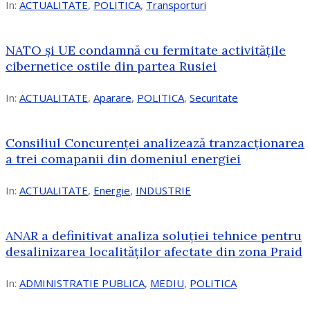
In:
ACTUALITATE
,
POLITICA
,
Transporturi
NATO și UE condamnă cu fermitate activitățile
cibernetice ostile din partea Rusiei
In:
ACTUALITATE
,
Aparare
,
POLITICA
,
Securitate
Consiliul Concurenţei analizează tranzacționarea
a trei comapanii din domeniul energiei
In:
ACTUALITATE
,
Energie
,
INDUSTRIE
ANAR a definitivat analiza soluției tehnice pentru
desalinizarea localităților afectate din zona Praid
In:
ADMINISTRATIE PUBLICA
,
MEDIU
,
POLITICA