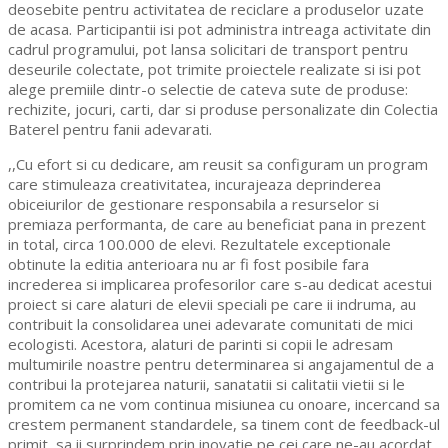
deosebite pentru activitatea de reciclare a produselor uzate
de acasa. Participantii isi pot administra intreaga activitate din
cadrul programului, pot lansa solicitari de transport pentru
deseurile colectate, pot trimite proiectele realizate si isi pot
alege premiile dintr-o selectie de cateva sute de produse:
rechizite, jocuri, carti, dar si produse personalizate din Colectia
Baterel pentru fanii adevarati.
,,Cu efort si cu dedicare, am reusit sa configuram un program
care stimuleaza creativitatea, incurajeaza deprinderea
obiceiurilor de gestionare responsabila a resurselor si
premiaza performanta, de care au beneficiat pana in prezent
in total, circa 100.000 de elevi. Rezultatele exceptionale
obtinute la editia anterioara nu ar fi fost posibile fara
increderea si implicarea profesorilor care s-au dedicat acestui
proiect si care alaturi de elevii speciali pe care ii indruma, au
contribuit la consolidarea unei adevarate comunitati de mici
ecologisti. Acestora, alaturi de parinti si copii le adresam
multumirile noastre pentru determinarea si angajamentul de a
contribui la protejarea naturii, sanatatii si calitatii vietii si le
promitem ca ne vom continua misiunea cu onoare, incercand sa
crestem permanent standardele, sa tinem cont de feedback-ul
primit, sa ii surprindem prin inovatie pe cei care ne-au acordat