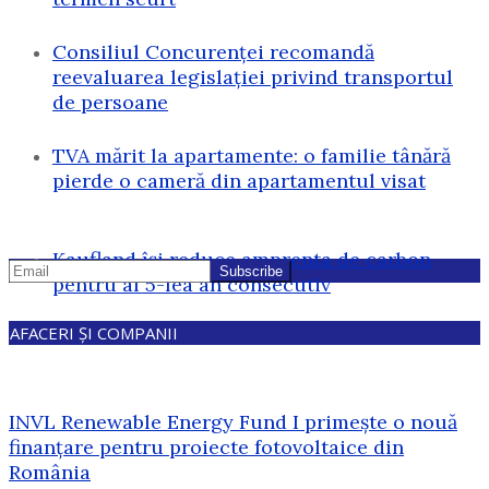
Consiliul Concurenței recomandă
reevaluarea legislației privind transportul
de persoane
TVA mărit la apartamente: o familie tânără
pierde o cameră din apartamentul visat
Kaufland își reduce amprenta de carbon
pentru al 5-lea an consecutiv
AFACERI ȘI COMPANII
INVL Renewable Energy Fund I primește o nouă
finanțare pentru proiecte fotovoltaice din
România