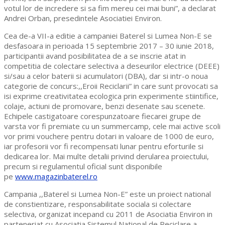
votul lor de incredere si sa fim mereu cei mai buni”, a declarat
Andrei Orban, presedintele Asociatiei Environ.
Cea de-a VII-a editie a campaniei Baterel si Lumea Non-E se
desfasoara in perioada 15 septembrie 2017 – 30 iunie 2018,
participantii avand posibilitatea de a se inscrie atat in
competitia de colectare selectiva a deseurilor electrice (DEEE)
si/sau a celor baterii si acumulatori (DBA), dar si intr-o noua
categorie de concurs:,,Eroii Reciclarii” in care sunt provocati sa
isi exprime creativitatea ecologica prin experimente stiintifice,
colaje, actiuni de promovare, benzi desenate sau scenete.
Echipele castigatoare corespunzatoare fiecarei grupe de
varsta vor fi premiate cu un summercamp, cele mai active scoli
vor primi vouchere pentru dotari in valoare de 1000 de euro,
iar profesorii vor fi recompensati lunar pentru eforturile si
dedicarea lor. Mai multe detalii privind derularea proiectului,
precum si regulamentul oficial sunt disponibile
pe
www.magazinbaterel.ro
Campania ,,Baterel si Lumea Non-E” este un proiect national
de constientizare, responsabilitate sociala si colectare
selectiva, organizat incepand cu 2011 de Asociatia Environ in
parteneriat cu Asociatia Sistemul National de Reciclare a