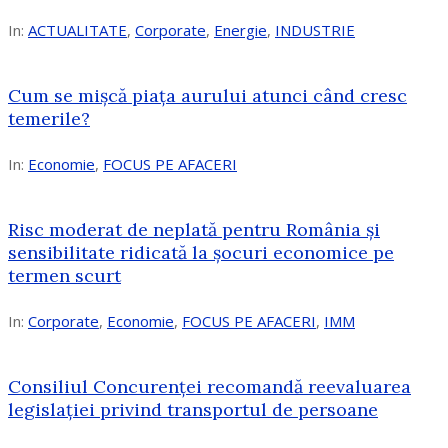
In:
ACTUALITATE
,
Corporate
,
Energie
,
INDUSTRIE
Cum se mișcă piața aurului atunci când cresc
temerile?
In:
Economie
,
FOCUS PE AFACERI
Risc moderat de neplată pentru România și
sensibilitate ridicată la șocuri economice pe
termen scurt
In:
Corporate
,
Economie
,
FOCUS PE AFACERI
,
IMM
Consiliul Concurenței recomandă reevaluarea
legislației privind transportul de persoane