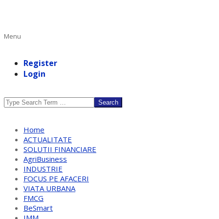
Primary
Menu
Navigation
Menu
Register
Login
Search
Home
ACTUALITATE
SOLUTII FINANCIARE
AgriBusiness
INDUSTRIE
FOCUS PE AFACERI
VIATA URBANA
FMCG
BeSmart
IMM