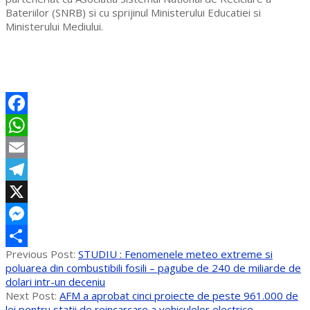
Bateriilor (SNRB) si cu sprijinul Ministerului Educatiei si
Ministerului Mediului.
Facebook
WhatsApp
Email
Telegram
X
Messenger
2017-
Previous Post:
STUDIU : Fenomenele meteo extreme si
Partajează
09-
poluarea din combustibili fosili – pagube de 240 de miliarde de
28
dolari intr-un deceniu
Next Post:
AFM a aprobat cinci proiecte de peste 961.000 de
lei pentru statii de reincarcare a vehiculelor electrice