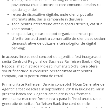
pozitionata chiar la intrare si care comunica deschis cu
spatiul agentiei;
retea de dispozitive digitale, unde clientii pot afla
informatii utile, dar si campaniile in derulare;
zone pentru interactiune atat in spatiu deschis, cat si in
zone private;
un spatiu larg in care se pot organiza seminarii pe
diferite tematici pentru comunitatile de clienti sau sesiuni
demonstrative de utilizare a tehnologiilor de digital
banking;
In aceeasi linie cu noul concept de agentii, a fost inaugurat si
sediul Centrului Regional de Business Raiffeisen Bank in Cluj
Napoca, aflat in strada Ploiesti, numarul 36-38, care ofera
solutii financiare si consiliere personalizata atat pentru
companii, cat si pentru zona de retail.
Prima unitate Raiffeisen Bank in conceptul “Noua Generatie de
Agentii” a fost deschisa in septembrie 2018 in Bucuresti, iar in
prezent banca are 7 agentii amenjate in noul format si
urmeaza sa mai transforme inca 3 pana la finalul anului. Noua
generatie de unitati Raiffeisen Bank tine cont de noile