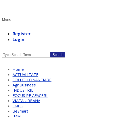
Primary
Menu
Navigation
Menu
Register
Login
Search
Home
ACTUALITATE
SOLUTII FINANCIARE
AgriBusiness
INDUSTRIE
FOCUS PE AFACERI
VIATA URBANA
FMCG
BeSmart
IMM