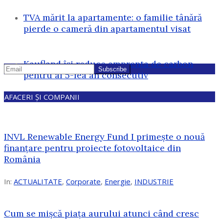
TVA mărit la apartamente: o familie tânără
pierde o cameră din apartamentul visat
Kaufland își reduce amprenta de carbon
pentru al 5-lea an consecutiv
AFACERI ȘI COMPANII
INVL Renewable Energy Fund I primește o nouă
finanțare pentru proiecte fotovoltaice din
România
In:
ACTUALITATE
,
Corporate
,
Energie
,
INDUSTRIE
Cum se mișcă piața aurului atunci când cresc