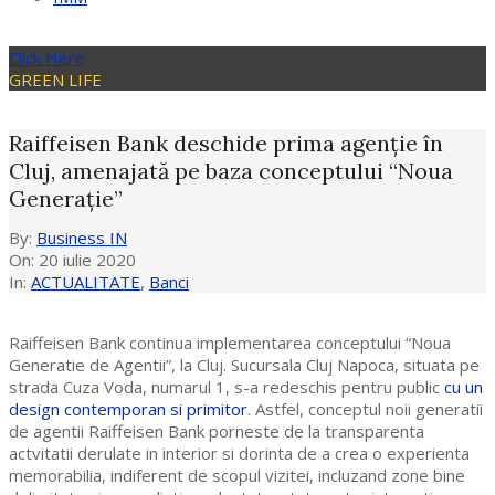
Click Here
GREEN LIFE
Raiffeisen Bank deschide prima agenție în
Cluj, amenajată pe baza conceptului “Noua
Generație”
By:
Business IN
On:
20 iulie 2020
In:
ACTUALITATE
,
Banci
Raiffeisen Bank continua implementarea conceptului “Noua
Generatie de Agentii”, la Cluj. Sucursala Cluj Napoca, situata pe
strada Cuza Voda, numarul 1, s-a redeschis pentru public
cu un
design contemporan si primitor
. Astfel, conceptul noii generatii
de agentii Raiffeisen Bank porneste de la transparenta
actvitatii derulate in interior si dorinta de a crea o experienta
memorabilia, indiferent de scopul vizitei, incluzand zone bine