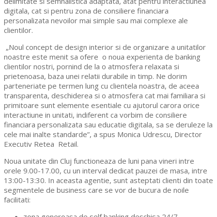
delimitate si semnalistica adaptata, atat pentru interactiunea
digitala, cat si pentru zona de consiliere financiara
personalizata nevoilor mai simple sau mai complexe ale
clientilor.
„Noul concept de design interior si de organizare a unitatilor
noastre este menit sa ofere o noua experienta de banking
clientilor nostri, pornind de la o atmosfera relaxata si
prietenoasa, baza unei relatii durabile in timp. Ne dorim
parteneriate pe termen lung cu clientela noastra, de aceea
transparenta, deschiderea si o atmosfera cat mai familiara si
primitoare sunt elemente esentiale cu ajutorul carora orice
interactiune in unitati, indiferent ca vorbim de consiliere
financiara personalizata sau educatie digitala, sa se deruleze la
cele mai inalte standarde”, a spus Monica Udrescu, Director
Executiv Retea Retail.
Noua unitate din Cluj functioneaza de luni pana vineri intre
orele 9.00-17.00, cu un interval dedicat pauzei de masa, intre
13:00-13:30. In aceasta agentie, sunt asteptati clienti din toate
segmentele de business care se vor de bucura de noile
facilitati:
zona generoasa de self banking deschisa 24/7