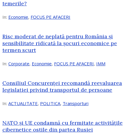
temerile?
In:
Economie
,
FOCUS PE AFACERI
Risc moderat de neplată pentru România și
sensibilitate ridicată la șocuri economice pe
termen scurt
In:
Corporate
,
Economie
,
FOCUS PE AFACERI
,
IMM
Consiliul Concurenței recomandă reevaluarea
legislației privind transportul de persoane
In:
ACTUALITATE
,
POLITICA
,
Transporturi
NATO și UE condamnă cu fermitate activitățile
cibernetice ostile din partea Rusiei