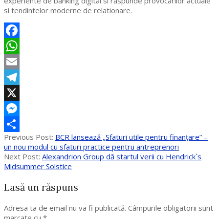
experiente de banking digital si raspunde provocarilor actuale
si tendintelor moderne de relationare.
Facebook
WhatsApp
Email
Telegram
X
Messenger
2020-
Previous Post:
BCR lansează „Sfaturi utile pentru finanțare” –
Partajează
07-
un nou modul cu sfaturi practice pentru antreprenori
20
Next Post:
Alexandrion Group dă startul verii cu Hendrick`s
Midsummer Solstice
Lasă un răspuns
Adresa ta de email nu va fi publicată.
Câmpurile obligatorii sunt
marcate cu
*