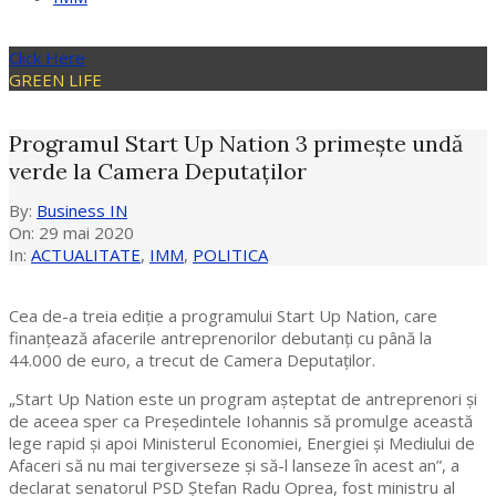
Click Here
GREEN LIFE
Programul Start Up Nation 3 primește undă
verde la Camera Deputaților
By:
Business IN
On:
29 mai 2020
In:
ACTUALITATE
,
IMM
,
POLITICA
Cea de-a treia ediție a programului Start Up Nation, care
finanțează afacerile antreprenorilor debutanți cu până la
44.000 de euro, a trecut de Camera Deputaților.
„Start Up Nation este un program așteptat de antreprenori și
de aceea sper ca Președintele Iohannis să promulge această
lege rapid și apoi Ministerul Economiei, Energiei și Mediului de
Afaceri să nu mai tergiverseze și să-l lanseze în acest an”, a
declarat senatorul PSD Ștefan Radu Oprea, fost ministru al