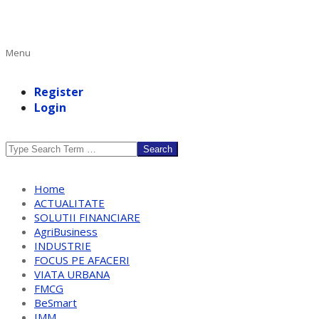
Primary
Menu
Navigation
Menu
Register
Login
Search
Home
ACTUALITATE
SOLUTII FINANCIARE
AgriBusiness
INDUSTRIE
FOCUS PE AFACERI
VIATA URBANA
FMCG
BeSmart
IMM