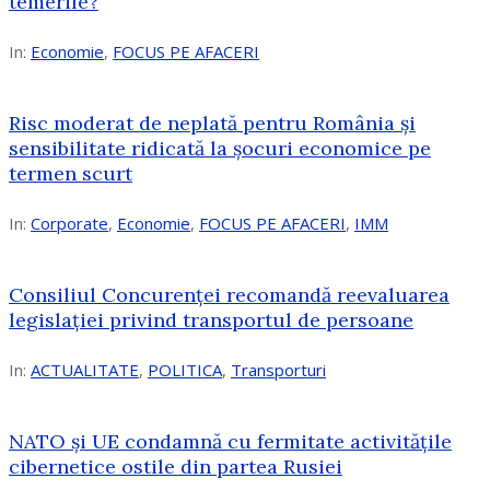
temerile?
In:
Economie
,
FOCUS PE AFACERI
Risc moderat de neplată pentru România și
sensibilitate ridicată la șocuri economice pe
termen scurt
In:
Corporate
,
Economie
,
FOCUS PE AFACERI
,
IMM
Consiliul Concurenței recomandă reevaluarea
legislației privind transportul de persoane
In:
ACTUALITATE
,
POLITICA
,
Transporturi
NATO și UE condamnă cu fermitate activitățile
cibernetice ostile din partea Rusiei