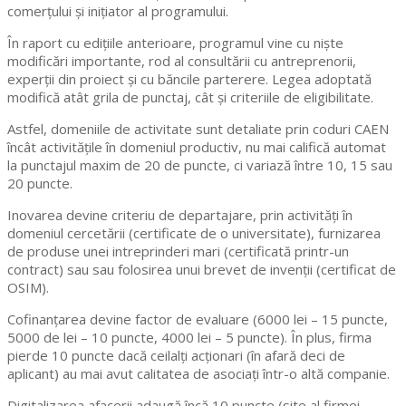
comerțului și inițiator al programului.
În raport cu edițiile anterioare, programul vine cu niște
modificări importante, rod al consultării cu antreprenorii,
experții din proiect și cu băncile parterere. Legea adoptată
modifică atât grila de punctaj, cât și criteriile de eligibilitate.
Astfel, domeniile de activitate sunt detaliate prin coduri CAEN
încât activitățile în domeniul productiv, nu mai califică automat
la punctajul maxim de 20 de puncte, ci variază între 10, 15 sau
20 puncte.
Inovarea devine criteriu de departajare, prin activități în
domeniul cercetării (certificate de o universitate), furnizarea
de produse unei intreprinderi mari (certificată printr-un
contract) sau sau folosirea unui brevet de invenții (certificat de
OSIM).
Cofinanțarea devine factor de evaluare (6000 lei – 15 puncte,
5000 de lei – 10 puncte, 4000 lei – 5 puncte). În plus, firma
pierde 10 puncte dacă ceilalți acționari (în afară deci de
aplicant) au mai avut calitatea de asociați într-o altă companie.
Digitalizarea afacerii adaugă încă 10 puncte (site al firmei,