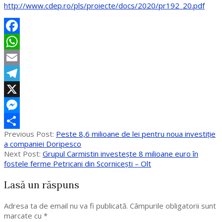
http://www.cdep.ro/pls/proiecte/docs/2020/pr192_20.pdf
Facebook
WhatsApp
Email
Telegram
X
Messenger
2020-
Previous Post:
Peste 8,6 milioane de lei pentru noua investiție
Partajează
05-
a companiei Doripesco
29
Next Post:
Grupul Carmistin investește 8 milioane euro în
fostele ferme Petricani din Scornicești – Olt
Lasă un răspuns
Adresa ta de email nu va fi publicată.
Câmpurile obligatorii sunt
marcate cu
*