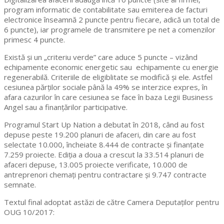
program informatic de contabilitate sau emiterea de facturi
electronice înseamnă 2 puncte pentru fiecare, adică un total de
6 puncte), iar programele de transmitere pe net a comenzilor
primesc 4 puncte.
Există și un „criteriu verde” care aduce 5 puncte – vizând
echipamente economic energetic sau echipamente cu energie
regenerabilă. Criteriile de eligiblitate se modifică și ele. Astfel
cesiunea părților sociale până la 49% se interzice expres, în
afara cazurilor în care cesiunea se face în baza Legii Business
Angel sau a finanțărilor participative.
Programul Start Up Nation a debutat în 2018, când au fost
depuse peste 19.200 planuri de afaceri, din care au fost
selectate 10.000, încheiate 8.444 de contracte și finanțate
7.259 proiecte. Ediția a doua a crescut la 33.514 planuri de
afaceri depuse, 13.005 proiecte verificate, 10.000 de
antreprenori chemați pentru contractare și 9.747 contracte
semnate.
Textul final adoptat astăzi de către Camera Deputaților pentru
OUG 10/2017: