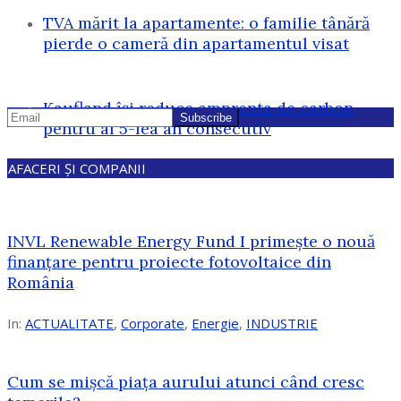
TVA mărit la apartamente: o familie tânără
pierde o cameră din apartamentul visat
Kaufland își reduce amprenta de carbon
pentru al 5-lea an consecutiv
AFACERI ȘI COMPANII
INVL Renewable Energy Fund I primește o nouă
finanțare pentru proiecte fotovoltaice din
România
In:
ACTUALITATE
,
Corporate
,
Energie
,
INDUSTRIE
Cum se mișcă piața aurului atunci când cresc