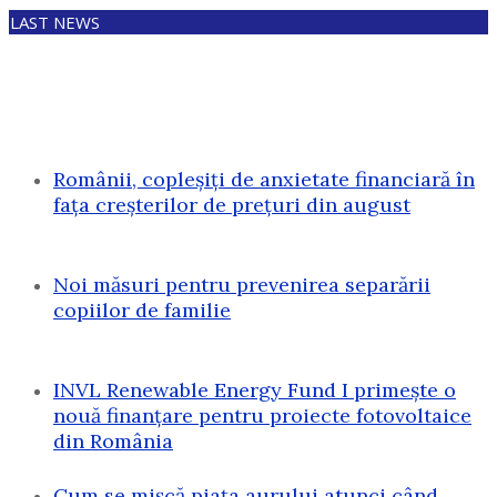
LAST NEWS
Românii, copleșiți de anxietate financiară în
fața creșterilor de prețuri din august
Noi măsuri pentru prevenirea separării
copiilor de familie
INVL Renewable Energy Fund I primește o
nouă finanțare pentru proiecte fotovoltaice
din România
Cum se mișcă piața aurului atunci când