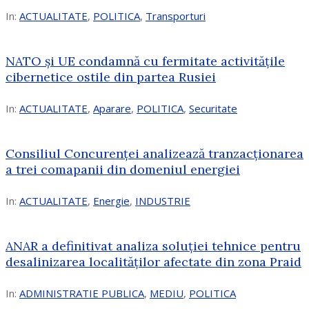
In:
ACTUALITATE
,
POLITICA
,
Transporturi
NATO și UE condamnă cu fermitate activitățile
cibernetice ostile din partea Rusiei
In:
ACTUALITATE
,
Aparare
,
POLITICA
,
Securitate
Consiliul Concurenţei analizează tranzacționarea
a trei comapanii din domeniul energiei
In:
ACTUALITATE
,
Energie
,
INDUSTRIE
ANAR a definitivat analiza soluției tehnice pentru
desalinizarea localităților afectate din zona Praid
In:
ADMINISTRATIE PUBLICA
,
MEDIU
,
POLITICA