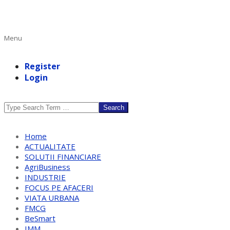
Primary
Menu
Navigation
Menu
Register
Login
Search
Home
ACTUALITATE
SOLUTII FINANCIARE
AgriBusiness
INDUSTRIE
FOCUS PE AFACERI
VIATA URBANA
FMCG
BeSmart
IMM