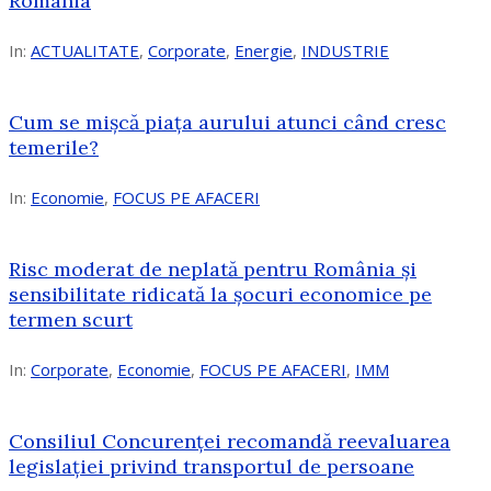
România
In:
ACTUALITATE
,
Corporate
,
Energie
,
INDUSTRIE
Cum se mișcă piața aurului atunci când cresc
temerile?
In:
Economie
,
FOCUS PE AFACERI
Risc moderat de neplată pentru România și
sensibilitate ridicată la șocuri economice pe
termen scurt
In:
Corporate
,
Economie
,
FOCUS PE AFACERI
,
IMM
Consiliul Concurenței recomandă reevaluarea
legislației privind transportul de persoane