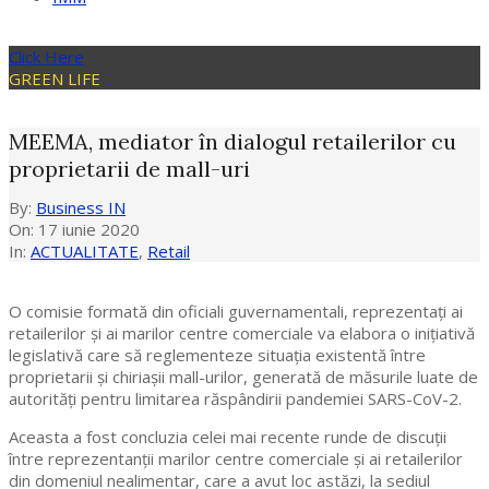
Click Here
GREEN LIFE
MEEMA, mediator în dialogul retailerilor cu
proprietarii de mall-uri
By:
Business IN
On:
17 iunie 2020
In:
ACTUALITATE
,
Retail
O comisie formată din oficiali guvernamentali, reprezentați ai
retailerilor şi ai marilor centre comerciale va elabora o inițiativă
legislativă care să reglementeze situația existentă între
proprietarii și chiriașii mall-urilor, generată de măsurile luate de
autorități pentru limitarea răspândirii pandemiei SARS-CoV-2.
Aceasta a fost concluzia celei mai recente runde de discuții
între reprezentanții marilor centre comerciale și ai retailerilor
din domeniul nealimentar, care a avut loc astăzi, la sediul