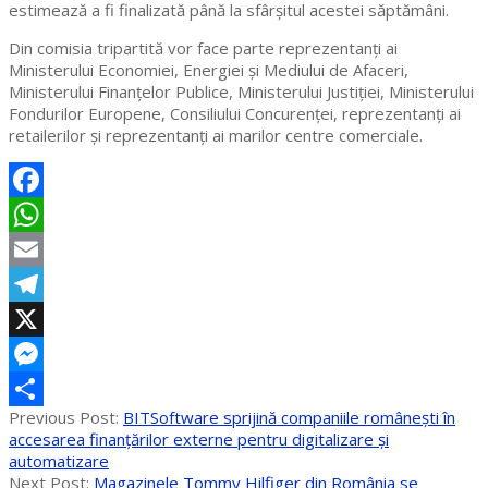
estimează a fi finalizată până la sfârșitul acestei săptămâni.
Din comisia tripartită vor face parte reprezentanți ai
Ministerului Economiei, Energiei și Mediului de Afaceri,
Ministerului Finanțelor Publice, Ministerului Justiției, Ministerului
Fondurilor Europene, Consiliului Concurenței, reprezentanți ai
retailerilor şi reprezentanți ai marilor centre comerciale.
Facebook
WhatsApp
Email
Telegram
X
Messenger
2020-
Previous Post:
BITSoftware sprijină companiile românești în
Partajează
06-
accesarea finanțărilor externe pentru digitalizare și
17
automatizare
Next Post:
Magazinele Tommy Hilfiger din România se