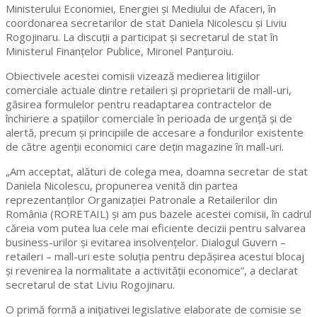
Ministerului Economiei, Energiei şi Mediului de Afaceri, în
coordonarea secretarilor de stat Daniela Nicolescu și Liviu
Rogojinaru. La discuții a participat şi secretarul de stat în
Ministerul Finanţelor Publice, Mironel Panţuroiu.
Obiectivele acestei comisii vizează medierea litigiilor
comerciale actuale dintre retaileri şi proprietarii de mall-uri,
găsirea formulelor pentru readaptarea contractelor de
închiriere a spațiilor comerciale în perioada de urgență și de
alertă, precum și principiile de accesare a fondurilor existente
de către agenții economici care dețin magazine în mall-uri.
„Am acceptat, alături de colega mea, doamna secretar de stat
Daniela Nicolescu, propunerea venită din partea
reprezentanților Organizației Patronale a Retailerilor din
România (RORETAIL) şi am pus bazele acestei comisii, în cadrul
căreia vom putea lua cele mai eficiente decizii pentru salvarea
business-urilor și evitarea insolvențelor. Dialogul Guvern –
retaileri – mall-uri este soluția pentru depășirea acestui blocaj
și revenirea la normalitate a activității economice”, a declarat
secretarul de stat Liviu Rogojinaru.
O primă formă a inițiativei legislative elaborate de comisie se