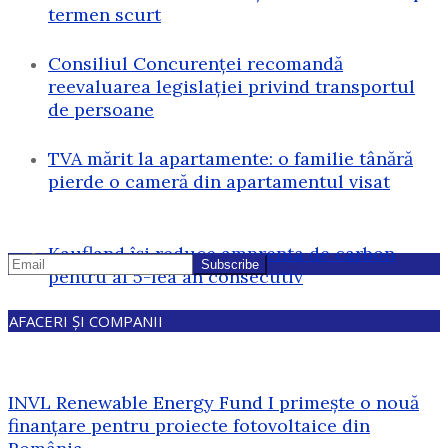
termen scurt
Consiliul Concurenței recomandă
reevaluarea legislației privind transportul
de persoane
TVA mărit la apartamente: o familie tânără
pierde o cameră din apartamentul visat
Kaufland își reduce amprenta de carbon
pentru al 5-lea an consecutiv
AFACERI ȘI COMPANII
INVL Renewable Energy Fund I primește o nouă
finanțare pentru proiecte fotovoltaice din