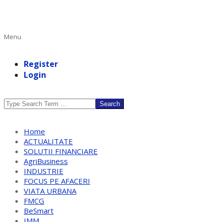
Primary
Menu
Navigation
Menu
Register
Login
Search
Home
ACTUALITATE
SOLUTII FINANCIARE
AgriBusiness
INDUSTRIE
FOCUS PE AFACERI
VIATA URBANA
FMCG
BeSmart
IMM