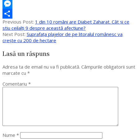
X
Messenger
2020-
Previous Post:
1 din 10 români are Diabet Zaharat. Cât și ce
Partajează
09-
stiu ceilalți 9 despre această afecțiune?
18
Next Post:
Suprafața plajelor de pe litoralul românesc va
crește cu 200 de hectare
Lasă un răspuns
Adresa ta de email nu va fi publicată.
Câmpurile obligatorii sunt
marcate cu
*
Comentariu
*
Nume
*