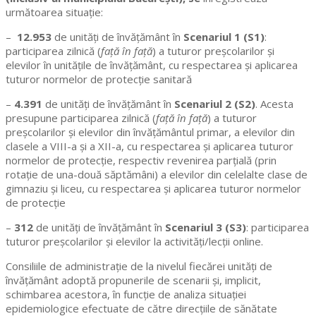
următoarea situație:
–
12.953
de unități de învățământ în
Scenariul 1 (S1)
:
participarea zilnică (
față în față
) a tuturor preșcolarilor și
elevilor în unitățile de învățământ, cu respectarea și aplicarea
tuturor normelor de protecție sanitară
–
4.391
de unități de învățământ în
Scenariul 2 (S2)
. Acesta
presupune participarea zilnică (
față în față
) a tuturor
preșcolarilor și elevilor din învățământul primar, a elevilor din
clasele a VIII-a și a XII-a, cu respectarea și aplicarea tuturor
normelor de protecție, respectiv revenirea parțială (prin
rotație de una-două săptămâni) a elevilor din celelalte clase de
gimnaziu și liceu, cu respectarea și aplicarea tuturor normelor
de protecție
–
312
de unități de învățământ în
Scenariul 3 (S3)
: participarea
tuturor preșcolarilor și elevilor la activități/lecții online.
Consiliile de administrație de la nivelul fiecărei unități de
învățământ adoptă propunerile de scenarii și, implicit,
schimbarea acestora, în funcție de analiza situației
epidemiologice efectuate de către direcțiile de sănătate