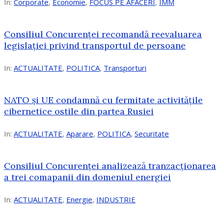
In:
Corporate
,
Economie
,
FOCUS PE AFACERI
,
IMM
Consiliul Concurenței recomandă reevaluarea
legislației privind transportul de persoane
In:
ACTUALITATE
,
POLITICA
,
Transporturi
NATO și UE condamnă cu fermitate activitățile
cibernetice ostile din partea Rusiei
In:
ACTUALITATE
,
Aparare
,
POLITICA
,
Securitate
Consiliul Concurenţei analizează tranzacționarea
a trei comapanii din domeniul energiei
In:
ACTUALITATE
,
Energie
,
INDUSTRIE