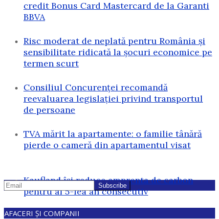
credit Bonus Card Mastercard de la Garanti
BBVA
Risc moderat de neplată pentru România și
sensibilitate ridicată la șocuri economice pe
termen scurt
Consiliul Concurenței recomandă
reevaluarea legislației privind transportul
de persoane
TVA mărit la apartamente: o familie tânără
pierde o cameră din apartamentul visat
Kaufland își reduce amprenta de carbon
pentru al 5-lea an consecutiv
AFACERI ȘI COMPANII