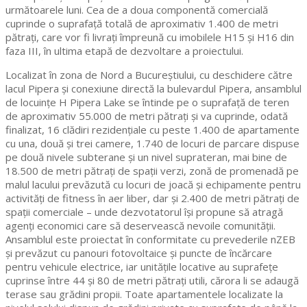
următoarele luni. Cea de a doua componentă comercială
cuprinde o suprafață totală de aproximativ 1.400 de metri
pătrați, care vor fi livrați împreună cu imobilele H15 și H16 din
faza III, în ultima etapă de dezvoltare a proiectului.
Localizat în zona de Nord a Bucureștiului, cu deschidere către
lacul Pipera și conexiune directă la bulevardul Pipera, ansamblul
de locuințe H Pipera Lake se întinde pe o suprafață de teren
de aproximativ 55.000 de metri pătrați și va cuprinde, odată
finalizat, 16 clădiri rezidențiale cu peste 1.400 de apartamente
cu una, două și trei camere, 1.740 de locuri de parcare dispuse
pe două nivele subterane și un nivel suprateran, mai bine de
18.500 de metri pătrați de spații verzi, zonă de promenadă pe
malul lacului prevăzută cu locuri de joacă și echipamente pentru
activități de fitness în aer liber, dar și 2.400 de metri pătrați de
spații comerciale – unde dezvotatorul își propune să atragă
agenți economici care să deservească nevoile comunității.
Ansamblul este proiectat în conformitate cu prevederile nZEB
și prevăzut cu panouri fotovoltaice și puncte de încărcare
pentru vehicule electrice, iar unitățile locative au suprafețe
cuprinse între 44 și 80 de metri pătrați utili, cărora li se adaugă
terase sau grădini propii. Toate apartamentele localizate la