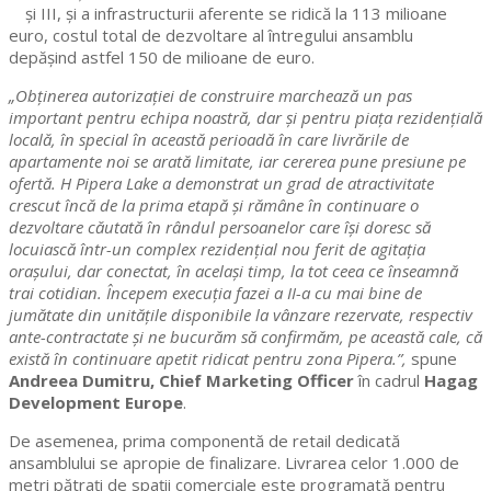
și III, și a infrastructurii aferente se ridică la 113 milioane
euro, costul total de dezvoltare al întregului ansamblu
depășind astfel 150 de milioane de euro.
„Obținerea autorizației de construire marchează un pas
important pentru echipa noastră, dar și pentru piața rezidențială
locală, în special în această perioadă în care livrările de
apartamente noi se arată limitate, iar cererea pune presiune pe
ofertă. H Pipera Lake a demonstrat un grad de atractivitate
crescut încă de la prima etapă și rămâne în continuare o
dezvoltare căutată în rândul persoanelor care își doresc să
locuiască într-un complex rezidențial nou ferit de agitația
orașului, dar conectat, în același timp, la tot ceea ce înseamnă
trai cotidian. Începem execuția fazei a II-a cu mai bine de
jumătate din unitățile disponibile la vânzare rezervate, respectiv
ante-contractate și ne bucurăm să confirmăm, pe această cale, că
există în continuare apetit ridicat pentru zona Pipera.”,
spune
Andreea Dumitru, Chief Marketing Officer
în cadrul
Hagag
Development Europe
.
De asemenea, prima componentă de retail dedicată
ansamblului se apropie de finalizare. Livrarea celor 1.000 de
metri pătrați de spații comerciale este programată pentru