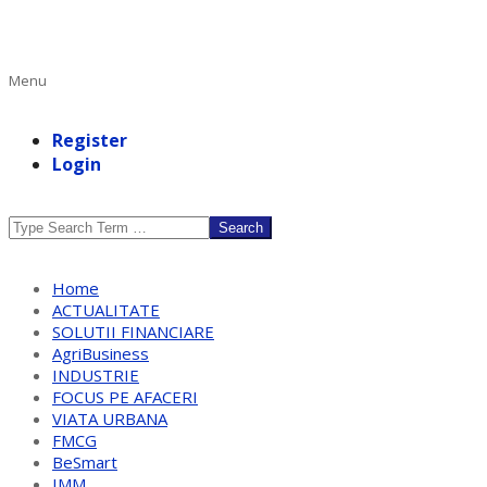
Primary
Menu
Navigation
Menu
Register
Login
Search
Home
ACTUALITATE
SOLUTII FINANCIARE
AgriBusiness
INDUSTRIE
FOCUS PE AFACERI
VIATA URBANA
FMCG
BeSmart
IMM