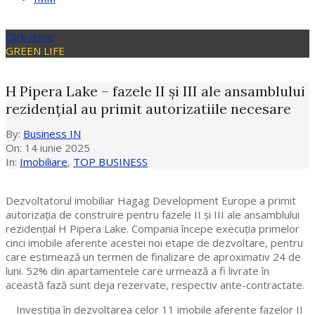
Click Here
GREEN LIFE
H Pipera Lake – fazele II și III ale ansamblului
rezidențial au primit autorizatiile necesare
By:
Business IN
On:
14 iunie 2025
In:
Imobiliare
,
TOP BUSINESS
Dezvoltatorul imobiliar Hagag Development Europe a primit
autorizația de construire pentru fazele II și III ale ansamblului
rezidențial H Pipera Lake. Compania începe execuția primelor
cinci imobile aferente acestei noi etape de dezvoltare, pentru
care estimează un termen de finalizare de aproximativ 24 de
luni. 52% din apartamentele care urmează a fi livrate în
această fază sunt deja rezervate, respectiv ante-contractate.
Investiția în dezvoltarea celor 11 imobile aferente fazelor II