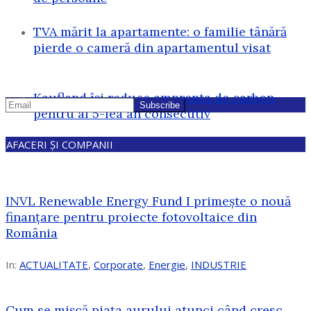
TVA mărit la apartamente: o familie tânără
pierde o cameră din apartamentul visat
Kaufland își reduce amprenta de carbon
pentru al 5-lea an consecutiv
AFACERI ȘI COMPANII
INVL Renewable Energy Fund I primește o nouă
finanțare pentru proiecte fotovoltaice din
România
In:
ACTUALITATE
,
Corporate
,
Energie
,
INDUSTRIE
Cum se mișcă piața aurului atunci când cresc