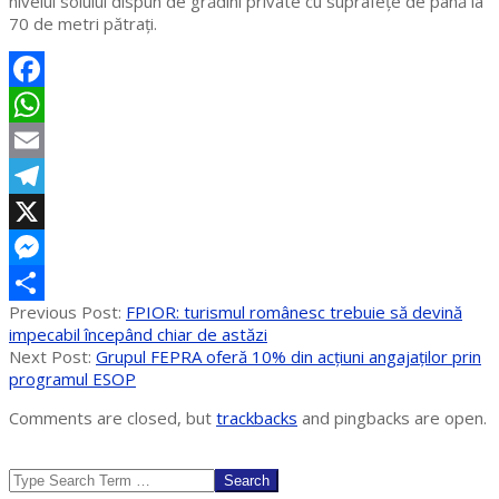
nivelul solului dispun de grădini private cu suprafețe de până la
70 de metri pătrați.
Facebook
WhatsApp
Email
Telegram
X
Messenger
2025-
Previous Post:
FPIOR: turismul românesc trebuie să devină
Partajează
06-
impecabil începând chiar de astăzi
14
Next Post:
Grupul FEPRA oferă 10% din acțiuni angajaților prin
programul ESOP
Comments are closed, but
trackbacks
and pingbacks are open.
Search