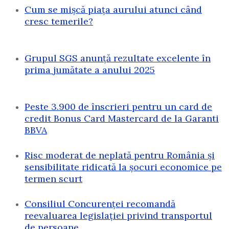
Cum se mișcă piața aurului atunci când
cresc temerile?
Grupul SGS anunță rezultate excelente în
prima jumătate a anului 2025
Peste 3.900 de înscrieri pentru un card de
credit Bonus Card Mastercard de la Garanti
BBVA
Risc moderat de neplată pentru România și
sensibilitate ridicată la șocuri economice pe
termen scurt
Consiliul Concurenței recomandă
reevaluarea legislației privind transportul
de persoane