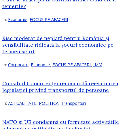
temerile?
In:
Economie
,
FOCUS PE AFACERI
Risc moderat de neplată pentru România și
sensibilitate ridicată la șocuri economice pe
termen scurt
In:
Corporate
,
Economie
,
FOCUS PE AFACERI
,
IMM
Consiliul Concurenței recomandă reevaluarea
legislației privind transportul de persoane
In:
ACTUALITATE
,
POLITICA
,
Transporturi
NATO și UE condamnă cu fermitate activitățile
cibernetice ostile din partea Rusiei