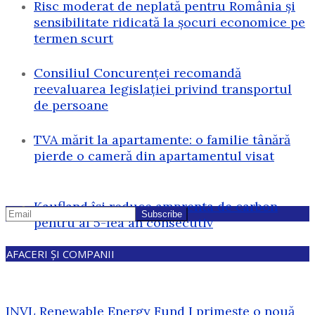
Risc moderat de neplată pentru România și
sensibilitate ridicată la șocuri economice pe
termen scurt
Consiliul Concurenței recomandă
reevaluarea legislației privind transportul
de persoane
TVA mărit la apartamente: o familie tânără
pierde o cameră din apartamentul visat
Kaufland își reduce amprenta de carbon
pentru al 5-lea an consecutiv
AFACERI ȘI COMPANII
INVL Renewable Energy Fund I primește o nouă