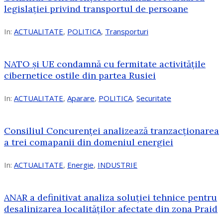
legislației privind transportul de persoane
In:
ACTUALITATE
,
POLITICA
,
Transporturi
NATO și UE condamnă cu fermitate activitățile
cibernetice ostile din partea Rusiei
In:
ACTUALITATE
,
Aparare
,
POLITICA
,
Securitate
Consiliul Concurenţei analizează tranzacționarea
a trei comapanii din domeniul energiei
In:
ACTUALITATE
,
Energie
,
INDUSTRIE
ANAR a definitivat analiza soluției tehnice pentru
desalinizarea localităților afectate din zona Praid