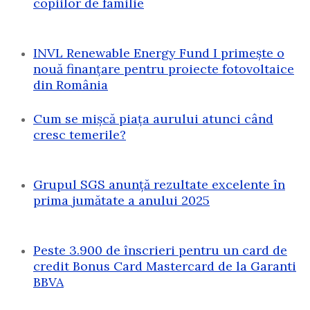
copiilor de familie
INVL Renewable Energy Fund I primește o
nouă finanțare pentru proiecte fotovoltaice
din România
Cum se mișcă piața aurului atunci când
cresc temerile?
Grupul SGS anunță rezultate excelente în
prima jumătate a anului 2025
Peste 3.900 de înscrieri pentru un card de
credit Bonus Card Mastercard de la Garanti
BBVA