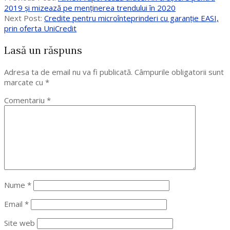
Partajează
08-
2019 și mizează pe menținerea trendului în 2020
24
Next Post:
Credite pentru microînteprinderi cu garanție EASI,
prin oferta UniCredit
Lasă un răspuns
Adresa ta de email nu va fi publicată.
Câmpurile obligatorii sunt
marcate cu
*
Comentariu
*
Nume
*
Email
*
Site web