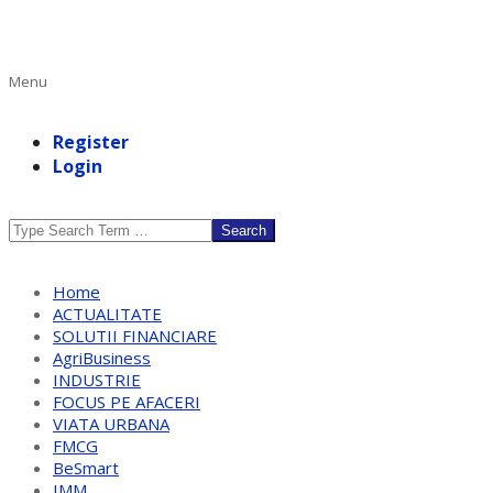
Primary
Menu
Navigation
Menu
Register
Login
Search
Home
ACTUALITATE
SOLUTII FINANCIARE
AgriBusiness
INDUSTRIE
FOCUS PE AFACERI
VIATA URBANA
FMCG
BeSmart
IMM