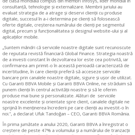
de clasă mondială compus din membri Infosys, lider mondial în
consultanță, tehnologie și externalizare. Membrii juriului au
evaluat strategia de a atrage și deservi clienții cu produse
digitale, succesul în a-i determina pe clienți să folosească
oferte digitale, creșterea numărului de clienți pe segmentul
digital, precum şi funcționalitatea și designul website-ului și al
aplicațiilor mobile.
„Suntem mândri că serviciile noastre digitale sunt recunoscute
de reputata revistă financiară Global Finance. Strategia noastră
de a investi constant în dezvoltarea lor este cea potrivită, iar
confirmarea am primit-o în această perioadă caracterizată de
incertitudine, în care clienții preferă să acceseze serviciile
bancare prin canalele noastre digitale, sigure și ușor de utilizat.
Cu Garanti BBVA Mobile și Garanti BBVA Online, ne străduim să
punem clienții în centrul activității noastre și să le oferim
produse mai bune și personalizate. Alături de serviciile
noastre excelente și orientate spre client, canalele digitale ne
sprijină în menținerea încrederii pe care clienții au investit-o în
noi.”, a declarat Ufuk Tandoğan – CEO, Garanti BBVA România.
În prima jumătate a anului 2020, Garanti BBVA a înregistrat o
creștere de peste 47% a volumului și a numărului de tranzacții