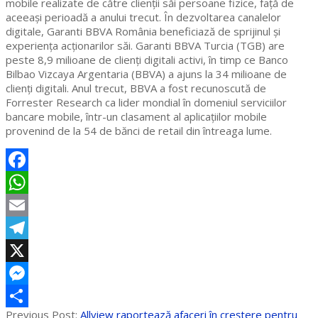
mobile realizate de către clienții săi persoane fizice, față de
aceeași perioadă a anului trecut. În dezvoltarea canalelor
digitale, Garanti BBVA România beneficiază de sprijinul și
experiența acționarilor săi. Garanti BBVA Turcia (TGB) are
peste 8,9 milioane de clienți digitali activi, în timp ce Banco
Bilbao Vizcaya Argentaria (BBVA) a ajuns la 34 milioane de
clienți digitali. Anul trecut, BBVA a fost recunoscută de
Forrester Research ca lider mondial în domeniul serviciilor
bancare mobile, într-un clasament al aplicațiilor mobile
provenind de la 54 de bănci de retail din întreaga lume.
Facebook
WhatsApp
Email
Telegram
X
Messenger
2020-
Previous Post:
Allview raportează afaceri în creștere pentru