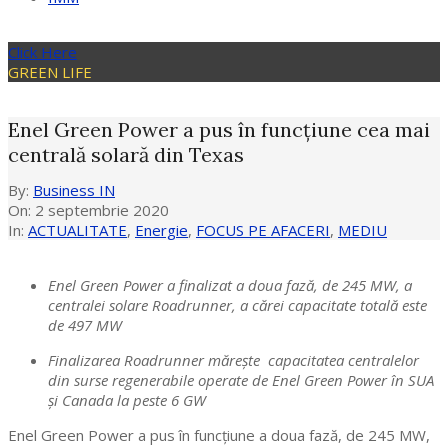
Click Here
GREEN LIFE
Enel Green Power a pus în funcțiune cea mai
centrală solară din Texas
By:
Business IN
On:
2 septembrie 2020
In:
ACTUALITATE
,
Energie
,
FOCUS PE AFACERI
,
MEDIU
Enel Green Power a finalizat a doua fază, de 245 MW, a
centralei solare Roadrunner, a cărei capacitate totală este
de 497 MW
Finalizarea Roadrunner mărește capacitatea centralelor
din surse regenerabile operate de Enel Green Power în SUA
și Canada la peste 6 GW
Enel Green Power a pus în funcțiune a doua fază, de 245 MW,