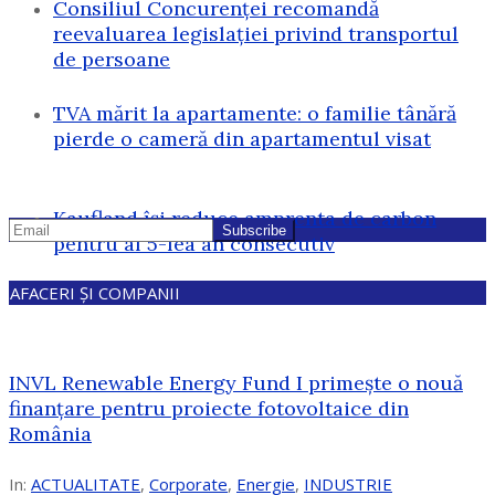
Consiliul Concurenței recomandă
reevaluarea legislației privind transportul
de persoane
TVA mărit la apartamente: o familie tânără
pierde o cameră din apartamentul visat
Kaufland își reduce amprenta de carbon
pentru al 5-lea an consecutiv
AFACERI ȘI COMPANII
INVL Renewable Energy Fund I primește o nouă
finanțare pentru proiecte fotovoltaice din
România
In:
ACTUALITATE
,
Corporate
,
Energie
,
INDUSTRIE