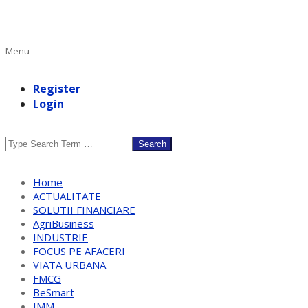
Primary
Menu
Navigation
Menu
Register
Login
Search
Home
ACTUALITATE
SOLUTII FINANCIARE
AgriBusiness
INDUSTRIE
FOCUS PE AFACERI
VIATA URBANA
FMCG
BeSmart
IMM