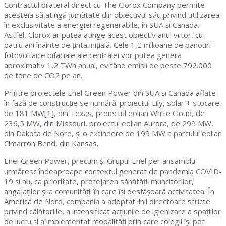
Contractul bilateral direct cu The Clorox Company permite
acesteia să atingă jumătate din obiectivul său privind utilizarea
în exclusivitate a energiei regenerabile, în SUA și Canada.
Astfel, Clorox ar putea atinge acest obiectiv anul viitor, cu
patru ani înainte de ținta inițială. Cele 1,2 milioane de panouri
fotovoltaice bifaciale ale centralei vor putea genera
aproximativ 1,2 TWh anual, evitând emisii de peste 792.000
de tone de CO2 pe an.
Printre proiectele Enel Green Power din SUA și Canada aflate
în fază de construcție se numără: proiectul Lily, solar + stocare,
de 181 MW
[1]
, din Texas, proiectul eolian White Cloud, de
236,5 MW, din Missouri, proiectul eolian Aurora, de 299 MW,
din Dakota de Nord, și o extindere de 199 MW a parcului eolian
Cimarron Bend, din Kansas.
Enel Green Power, precum și Grupul Enel per ansamblu
urmăresc îndeaproape contextul generat de pandemia COVID-
19 și au, ca prioritate, protejarea sănătății muncitorilor,
angajaților și a comunității în care își desfășoară activitatea. În
America de Nord, compania a adoptat linii directoare stricte
privind călătoriile, a intensificat acțiunile de igienizare a spațiilor
de lucru și a implementat modalități prin care colegii își pot