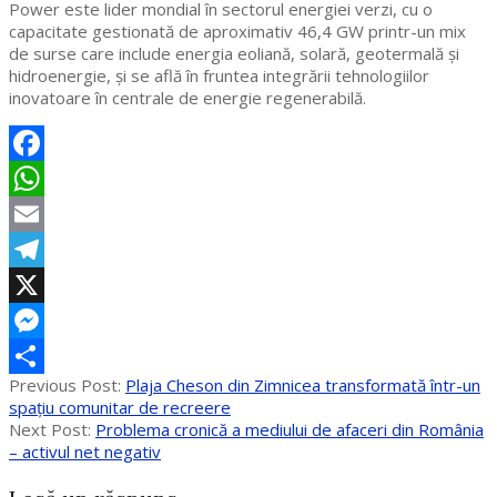
Power este lider mondial în sectorul energiei verzi, cu o
capacitate gestionată de aproximativ 46,4 GW printr-un mix
de surse care include energia eoliană, solară, geotermală și
hidroenergie, și se află în fruntea integrării tehnologiilor
inovatoare în centrale de energie regenerabilă.
Facebook
WhatsApp
Email
Telegram
X
Messenger
2020-
Previous Post:
Plaja Cheson din Zimnicea transformată într-un
Partajează
09-
spațiu comunitar de recreere
02
Next Post:
Problema cronică a mediului de afaceri din România
– activul net negativ