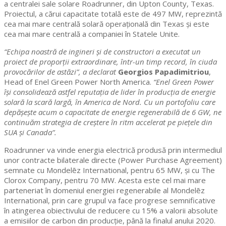
a centralei sale solare Roadrunner, din Upton County, Texas.
Proiectul, a cărui capacitate totală este de 497 MW, reprezintă
cea mai mare centrală solară operațională din Texas și este
cea mai mare centrală a companiei în Statele Unite.
“Echipa noastră de ingineri și de constructori a executat un
proiect de proporții extraordinare, într-un timp record, în ciuda
provocărilor de astăzi”, a declarat
Georgios Papadimitriou
,
Head of Enel Green Power North America.
“Enel Green Power
își consolidează astfel reputația de lider în producția de energie
solară la scară largă, în America de Nord. Cu un portofoliu care
depășește acum o capacitate de energie regenerabilă de 6 GW, ne
continuăm strategia de creștere în ritm accelerat pe piețele din
SUA și Canada”.
Roadrunner va vinde energia electrică produsă prin intermediul
unor contracte bilaterale directe (Power Purchase Agreement)
semnate cu Mondelēz International, pentru 65 MW, și cu The
Clorox Company, pentru 70 MW. Acesta este cel mai mare
parteneriat în domeniul energiei regenerabile al Mondelēz
International, prin care grupul va face progrese semnificative
în atingerea obiectivului de reducere cu 15% a valorii absolute
a emisiilor de carbon din producție, până la finalul anului 2020.