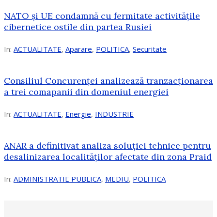
NATO și UE condamnă cu fermitate activitățile
cibernetice ostile din partea Rusiei
In:
ACTUALITATE
,
Aparare
,
POLITICA
,
Securitate
Consiliul Concurenţei analizează tranzacționarea
a trei comapanii din domeniul energiei
In:
ACTUALITATE
,
Energie
,
INDUSTRIE
ANAR a definitivat analiza soluției tehnice pentru
desalinizarea localităților afectate din zona Praid
In:
ADMINISTRATIE PUBLICA
,
MEDIU
,
POLITICA