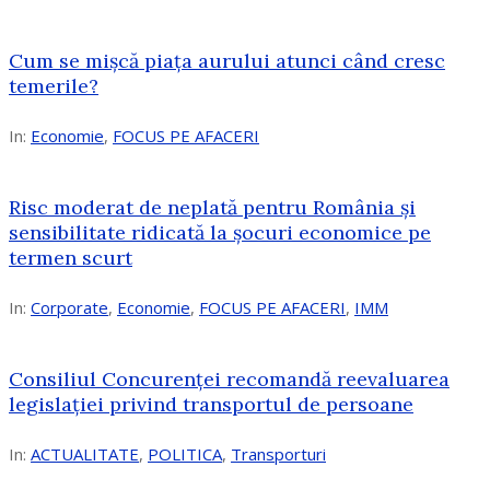
Cum se mișcă piața aurului atunci când cresc
temerile?
In:
Economie
,
FOCUS PE AFACERI
Risc moderat de neplată pentru România și
sensibilitate ridicată la șocuri economice pe
termen scurt
In:
Corporate
,
Economie
,
FOCUS PE AFACERI
,
IMM
Consiliul Concurenței recomandă reevaluarea
legislației privind transportul de persoane
In:
ACTUALITATE
,
POLITICA
,
Transporturi