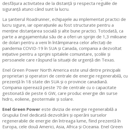
desfășura activitatea de la distanță și respecta regulile de
siguranță atunci când sunt la lucru.
La șantierul Roadrunner, echipajele au implementat practici de
lucru sigure, iar operațiunile au fost structurate pentru a
menține distanțarea socială și alte bune practici. Totodată, ca
parte a angajamentului său de a oferi un sprijin de 1,3 milioane
de dolari pentru a veni în întâmpinarea celor afectați de
pandemia COVID-19 în SUA și Canada, compania a dezvoltat
inițiative pentru a sprijini spitalele comunitare, școlile și
persoanele care răspund la situații de urgență din Texas.
Enel Green Power North America este unul dintre principalii
proprietari și operatori de centrale de energie regenerabilă, cu
prezență în 18 state din SUA și o provincie canadiană.
Compania operează peste 70 de centrale cu o capacitate
gestionată de peste 6 GW, care produc energie din surse
hidro, eoliene, geotermale și solare.
Enel Green Power
este divizia de energie regenerabilă a
Grupului Enel dedicată dezvoltării și operării surselor
regenerabile de energie din întreaga lume, fiind prezentă în
Europa, cele două Americi, Asia, Africa și Oceania. Enel Green