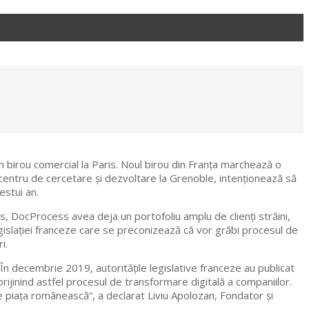
 birou comercial la Paris. Noul birou din Franța marchează o
centru de cercetare și dezvoltare la Grenoble, intenționează să
estui an.
ris, DocProcess avea deja un portofoliu amplu de clienți străini,
egislației franceze care se preconizează că vor grăbi procesul de
i.
În decembrie 2019, autoritățile legislative franceze au publicat
sprijinind astfel procesul de transformare digitală a companiilor.
 pe piața românească”, a declarat Liviu Apolozan, Fondator și