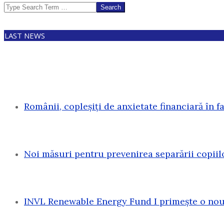
Search
LAST NEWS
Românii, copleșiți de anxietate financiară în f
Noi măsuri pentru prevenirea separării copiil
INVL Renewable Energy Fund I primește o nouă