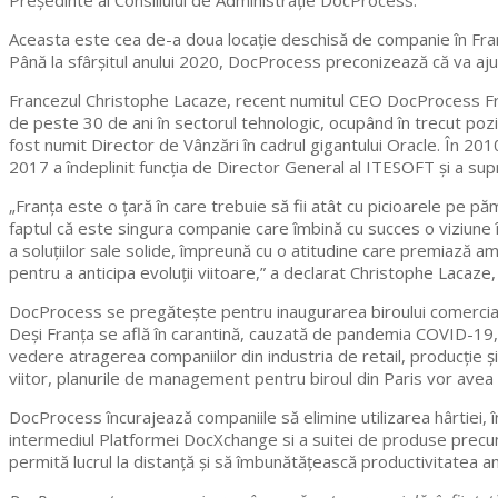
Președinte al Consiliului de Administrație DocProcess.
Aceasta este cea de-a doua locație deschisă de companie în Fran
Până la sfârșitul anului 2020, DocProcess preconizează că va ajung
Francezul Christophe Lacaze, recent numitul CEO DocProcess Franc
de peste 30 de ani în sectorul tehnologic, ocupând în trecut pozi
fost numit Director de Vânzări în cadrul gigantului Oracle. În 2010
2017 a îndeplinit funcția de Director General al ITESOFT și a su
„Franța este o țară în care trebuie să fii atât cu picioarele pe 
faptul că este singura companie care îmbină cu succes o viziune
a soluțiilor sale solide, împreună cu o atitudine care premiază a
pentru a anticipa evoluții viitoare,” a declarat Christophe Laca
DocProcess se pregătește pentru inaugurarea biroului comercial
Deși Franța se află în carantină, cauzată de pandemia COVID-19, 
vedere atragerea companiilor din industria de retail, producție și
viitor, planurile de management pentru biroul din Paris vor avea 
DocProcess încurajează companiile să elimine utilizarea hârtiei, în 
intermediul Platformei DocXchange si a suitei de produse prec
permită lucrul la distanță și să îmbunătățească productivitatea anga