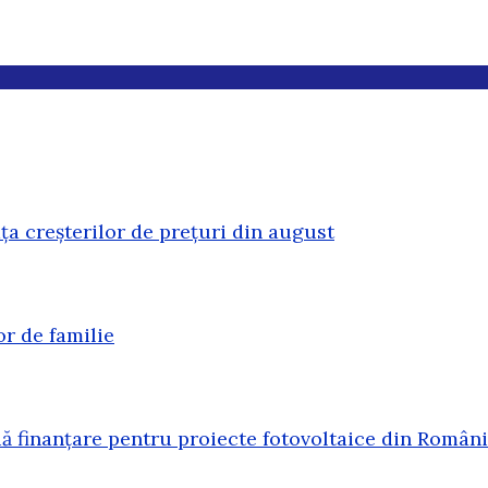
ața creșterilor de prețuri din august
or de familie
 finanțare pentru proiecte fotovoltaice din Român