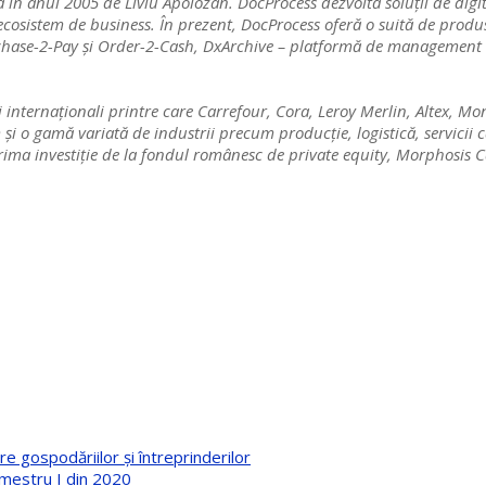
în anul 2005 de Liviu Apolozan. DocProcess dezvoltă soluții de digit
ui ecosistem de business. În prezent, DocProcess oferă o suită de prod
ase-2-Pay și Order-2-Cash, DxArchive – platformă de management și 
și internaționali printre care Carrefour, Cora, Leroy Merlin, Altex, Mo
și o gamă variată de industrii precum producție, logistică, servicii
s prima investiție de la fondul românesc de private equity, Morphosis
e gospodăriilor și întreprinderilor
imestru I din 2020