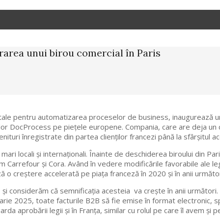
area unui birou comercial în Paris
itale pentru automatizarea proceselor de business, inaugurează un
iilor DocProcess pe piețele europene. Compania, care are deja un 
nituri înregistrate din partea clienților francezi până la sfârșitul ac
ari locali și internaționali. Înainte de deschiderea biroului din Pa
m Carrefour și Cora. Având în vedere modificările favorabile ale l
o creștere accelerată pe piața franceză în 2020 și în anii următor
i considerăm că semnificația acesteia va crește în anii următori. 
anuarie 2025, toate facturile B2B să fie emise în format electronic, 
da aprobării legii și în Franța, similar cu rolul pe care îl avem și