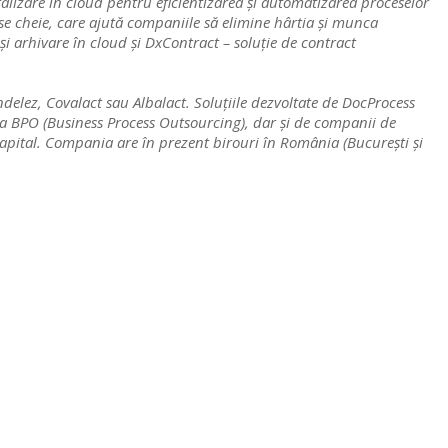
alizare în cloud pentru eficientizarea și automatizarea proceselor
use cheie, care ajută companiile să elimine hârtia și munca
arhivare în cloud și DxContract – soluție de contract
ndelez, Covalact sau Albalact. Soluțiile dezvoltate de DocProcess
 ca BPO (Business Process Outsourcing), dar și de companii de
 Capital. Compania are în prezent birouri în România (București și