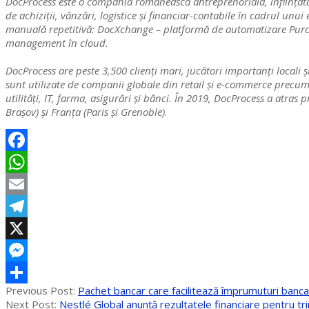
DocProcess este o compania românească antreprenorială, înființată 
de achiziții, vânzări, logistice și financiar-contabile în cadrul un
manuală repetitivă: DocXchange – platformă de automatizare Purch
management în cloud.
DocProcess are peste 3,500 clienți mari, jucători importanți locali 
sunt utilizate de companii globale din retail și e-commerce precum 
utilități, IT, farma, asigurări și bănci. În 2019, DocProcess a atra
Brașov) și Franța (Paris și Grenoble)
.
Facebook
WhatsApp
Email
Telegram
X
Messenger
2020-
Previous Post:
Pachet bancar care facilitează împrumuturi bancar
Partajează
04-
Next Post:
Nestlé Global anunță rezultatele financiare pentru tr