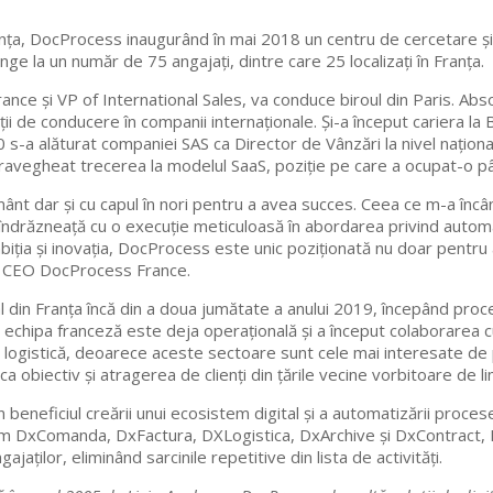
ța, DocProcess inaugurând în mai 2018 un centru de cercetare și d
e la un număr de 75 angajați, dintre care 25 localizați în Franța.
e și VP of International Sales, va conduce biroul din Paris. Absol
ții de conducere în companii internaționale. Și-a început cariera l
 s-a alăturat companiei SAS ca Director de Vânzări la nivel național 
pravegheat trecerea la modelul SaaS, poziție pe care a ocupat-o p
pământ dar și cu capul în nori pentru a avea succes. Ceea ce m-a în
 îndrăzneață cu o execuție meticuloasă în abordarea privind auto
mbiția și inovația, DocProcess este unic poziționată nu doar pentru
ze, CEO DocProcess France.
 din Franța încă din a doua jumătate a anului 2019, începând proc
echipa franceză este deja operațională și a început colaborarea cu
 logistică, deoarece aceste sectoare sunt cele mai interesate de pr
ca obiectiv și atragerea de clienți din țările vecine vorbitoare de
beneficiul creării unui ecosistem digital și a automatizării proceselo
um DxComanda, DxFactura, DXLogistica, DxArchive și DxContract, 
jaților, eliminând sarcinile repetitive din lista de activități.