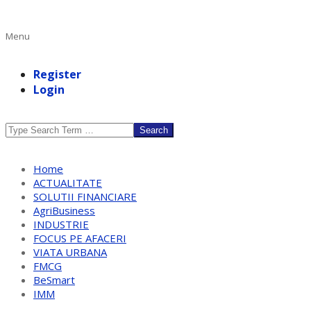
Primary
Menu
Navigation
Menu
Register
Login
Search
Home
ACTUALITATE
SOLUTII FINANCIARE
AgriBusiness
INDUSTRIE
FOCUS PE AFACERI
VIATA URBANA
FMCG
BeSmart
IMM