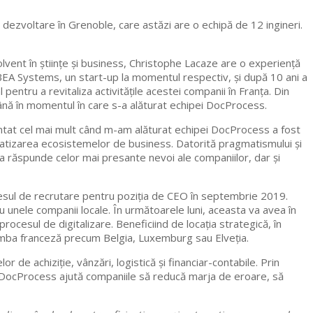
ezvoltare în Grenoble, care astăzi are o echipă de 12 ingineri.
vent în științe și business, Christophe Lacaze are o experiență
a BEA Systems, un start-up la momentul respectiv, și după 10 ani a
pentru a revitaliza activitățile acestei companii în Franța. Din
ână în momentul în care s-a alăturat echipei DocProcess.
cântat cel mai mult când m-am alăturat echipei DocProcess a fost
matizarea ecosistemelor de business. Datorită pragmatismului și
 a răspunde celor mai presante nevoi ale companiilor, dar și
esul de recrutare pentru poziția de CEO în septembrie 2019.
 unele companii locale. În următoarele luni, aceasta va avea în
ocesul de digitalizare. Beneficiind de locația strategică, în
 limba franceză precum Belgia, Luxemburg sau Elveția.
r de achiziție, vânzări, logistică și financiar-contabile. Prin
DocProcess ajută companiile să reducă marja de eroare, să