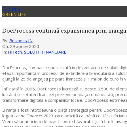
Click Here
GREEN LIFE
DocProcess continuă expansiunea prin inaugur
By:
Business IN
On:
29 aprilie 2020
In:
HiTech
,
SOLUTII FINANCIARE
DocProcess, companie specializată în dezvoltarea de soluții dig
etapă importantă în procesul de extindere a brandului și a soluț
ajungă la 25 de angajați pe piața franceză și 1 milion de euro în ve
Înființată în 2005, DocProcess lucrează cu peste 3.500 de clienți m
lucrând cu retaileri francezi prezenți pe piața românească, precu
transformare digitală a companiilor locale, DocProcess estimează 
„Franța a fost întotdeauna o piață strategică pentru DocProcess ș
legea
Loi de Finances 2020
, care solicită ca, până cel târziu în i
Vrem să beneficiem de acest context favorabil și să fim în avangar