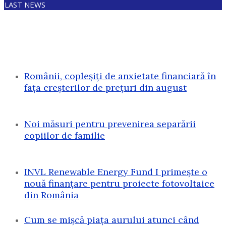
LAST NEWS
Românii, copleșiți de anxietate financiară în
fața creșterilor de prețuri din august
Noi măsuri pentru prevenirea separării
copiilor de familie
INVL Renewable Energy Fund I primește o
nouă finanțare pentru proiecte fotovoltaice
din România
Cum se mișcă piața aurului atunci când