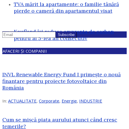
TVA mărit la apartamente: o familie tânără
pierde o cameră din apartamentul visat
Kaufland își reduce amprenta de carbon
pentru al 5-lea an consecutiv
AFACERI ȘI COMPANII
INVL Renewable Energy Fund I primește o nouă
finanțare pentru proiecte fotovoltaice din
România
In:
ACTUALITATE
,
Corporate
,
Energie
,
INDUSTRIE
Cum se mișcă piața aurului atunci când cresc
temerile?