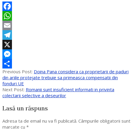
Facebook
WhatsApp
Email
Telegram
X
Messenger
2017-
Previous Post:
Doina Pana considera ca proprietarii de paduri
Partajează
10-
din ariile protejate trebuie sa primeasca compensatii din
21
fonduri UE
Next Post:
Romanii sunt insuficient informati in privinta
colectarii selective a deseurilor
Lasă un răspuns
Adresa ta de email nu va fi publicată.
Câmpurile obligatorii sunt
marcate cu
*