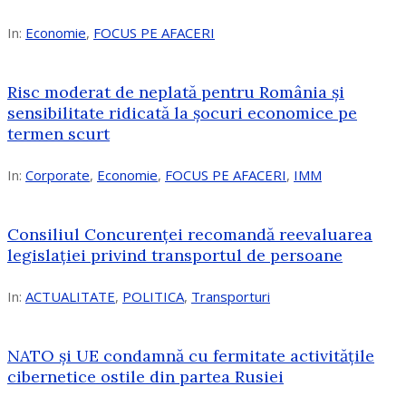
In:
Economie
,
FOCUS PE AFACERI
Risc moderat de neplată pentru România și
sensibilitate ridicată la șocuri economice pe
termen scurt
In:
Corporate
,
Economie
,
FOCUS PE AFACERI
,
IMM
Consiliul Concurenței recomandă reevaluarea
legislației privind transportul de persoane
In:
ACTUALITATE
,
POLITICA
,
Transporturi
NATO și UE condamnă cu fermitate activitățile
cibernetice ostile din partea Rusiei