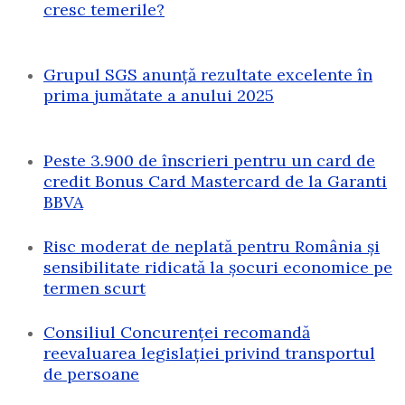
cresc temerile?
Grupul SGS anunță rezultate excelente în
prima jumătate a anului 2025
Peste 3.900 de înscrieri pentru un card de
credit Bonus Card Mastercard de la Garanti
BBVA
Risc moderat de neplată pentru România și
sensibilitate ridicată la șocuri economice pe
termen scurt
Consiliul Concurenței recomandă
reevaluarea legislației privind transportul
de persoane