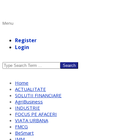
Primary
Menu
Navigation
Menu
Register
Login
Search
Home
ACTUALITATE
SOLUTII FINANCIARE
AgriBusiness
INDUSTRIE
FOCUS PE AFACERI
VIATA URBANA
FMCG
BeSmart
IMM