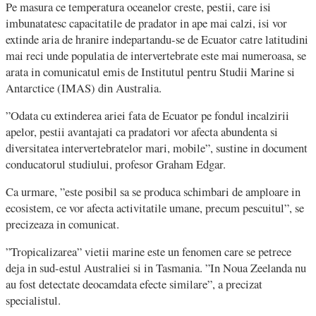
Pe masura ce temperatura oceanelor creste, pestii, care isi
imbunatatesc capacitatile de pradator in ape mai calzi, isi vor
extinde aria de hranire indepartandu-se de Ecuator catre latitudini
mai reci unde populatia de intervertebrate este mai numeroasa, se
arata in comunicatul emis de Institutul pentru Studii Marine si
Antarctice (IMAS) din Australia.
”Odata cu extinderea ariei fata de Ecuator pe fondul incalzirii
apelor, pestii avantajati ca pradatori vor afecta abundenta si
diversitatea intervertebratelor mari, mobile”, sustine in document
conducatorul studiului, profesor Graham Edgar.
Ca urmare, ”este posibil sa se produca schimbari de amploare in
ecosistem, ce vor afecta activitatile umane, precum pescuitul”, se
precizeaza in comunicat.
”Tropicalizarea” vietii marine este un fenomen care se petrece
deja in sud-estul Australiei si in Tasmania. ”In Noua Zeelanda nu
au fost detectate deocamdata efecte similare”, a precizat
specialistul.