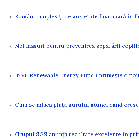
Românii, copleșiți de anxietate financiară în f
Noi măsuri pentru prevenirea separării copiil
INVL Renewable Energy Fund I primește o nouă
Cum se mișcă piața aurului atunci când cresc
Grupul SGS anunță rezultate excelente în pri