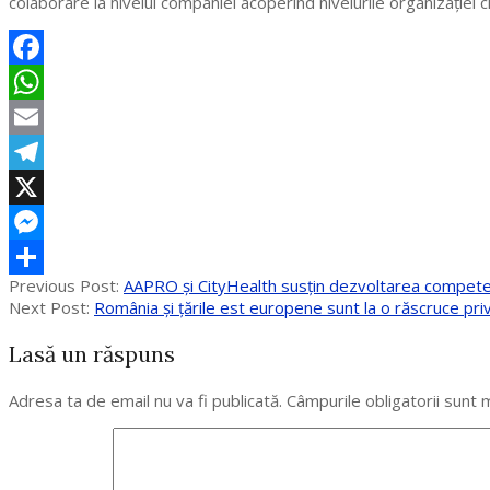
colaborare la nivelul companiei acoperind nivelurile organizației c
Facebook
WhatsApp
Email
Telegram
X
Messenger
2020-
Previous Post:
AAPRO și CityHealth susțin dezvoltarea competențe
Partajează
06-
Next Post:
România și țările est europene sunt la o răscruce priv
26
Lasă un răspuns
Adresa ta de email nu va fi publicată.
Câmpurile obligatorii sunt