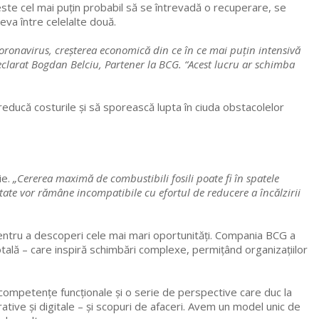
e este cel mai puțin probabil să se întrevadă o recuperare, se
eva între celelalte două.
oronavirus, creșterea economică din ce în ce mai puțin intensivă
 declarat Bogdan Belciu, Partener la BCG. “Acest lucru ar schimba
reducă costurile și să sporească lupta în ciuda obstacolelor
ie.
„Cererea maximă de combustibili fosili poate fi în spatele
te vor rămâne incompatibile cu efortul de reducere a încălzirii
 pentru a descoperi cele mai mari oportunități. Compania BCG a
totală – care inspiră schimbări complexe, permițând organizațiilor
 competențe funcționale și o serie de perspective care duc la
tive și digitale – și scopuri de afaceri. Avem un model unic de