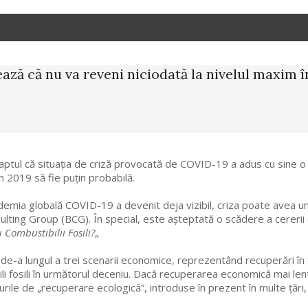
ază că nu va reveni niciodată la nivelul maxim î
ptul că situația de criză provocată de COVID-19 a adus cu sine o s
 2019 să fie puțin probabilă.
emia globală COVID-19 a devenit deja vizibil, criza poate avea u
lting Group (BCG). În special, este așteptată o scădere a cererii d
 Combustibilii Fosili?
„
de-a lungul a trei scenarii economice, reprezentând recuperări în 
i fosili în următorul deceniu. Dacă recuperarea economică mai lentă
rile de „recuperare ecologică”, introduse în prezent în multe țări,