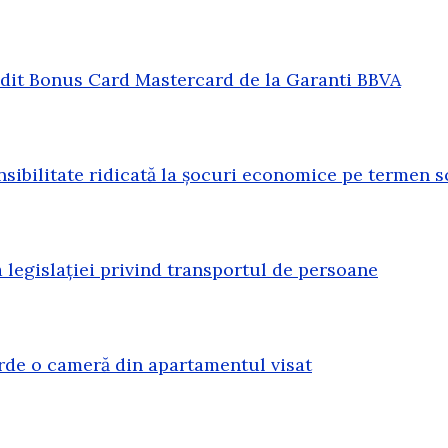
redit Bonus Card Mastercard de la Garanti BBVA
sibilitate ridicată la șocuri economice pe termen s
legislației privind transportul de persoane
erde o cameră din apartamentul visat