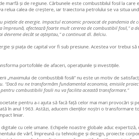
pul de marfă și de regiune. Cărbunele este combustibilul fosil la car
a relua calea de creștere, iar traiectoria petrolului se va situa und
tru piețele de energie. Impactul economic provocat de pandemia de c
stea împreună, afectează foarte mult cererea de combustibil fosil,” a
 devreme decât se așteptau,” a continuat dl. Belciu.
rgie și piața de capital vor fi sub presiune. Acestea vor trebui să 
sforma portofoliile de afaceri, operațiunile și investițiile.
rerii „maximului de combustibili fosili” nu este un motiv de satisfacț
u. “Dacă nu ne transformăm fundamental economia, emisiile proiecta
pentru combustibilii fosili nu va facilita această transformare.”
societate pentru a-i ajuta să facă față celor mai mari provocări și
dată în anul 1963. Astăzi, aducem clienților noștri o transformare 
pact liniar.
e digitale cu cele umane. Echipele noastre globale aduc expertiză,
ntului de vârf, împreună cu tehnologie și design, proiecte corpora