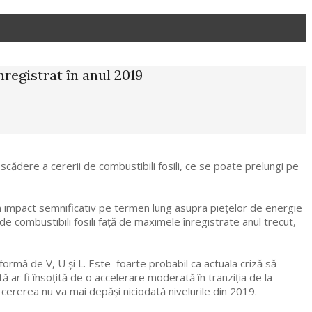
nregistrat în anul 2019
cădere a cererii de combustibili fosili, ce se poate prelungi pe
n impact semnificativ pe termen lung asupra piețelor de energie
e combustibili fosili față de maximele înregistrate anul trecut,
formă de V, U și L. Este foarte probabil ca actuala criză să
 ar fi însoțită de o accelerare moderată în tranziția de la
 cererea nu va mai depăși niciodată nivelurile din 2019.