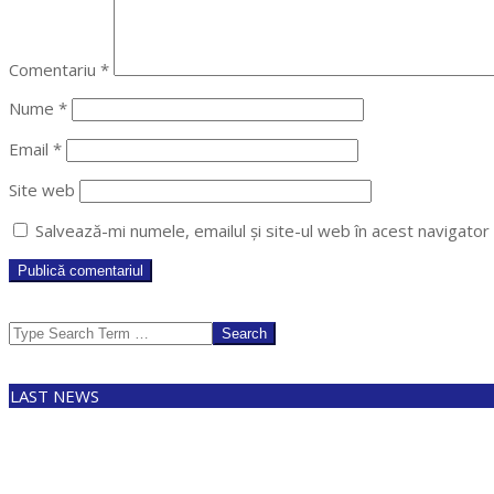
Comentariu
*
Nume
*
Email
*
Site web
Salvează-mi numele, emailul și site-ul web în acest navigato
Search
LAST NEWS