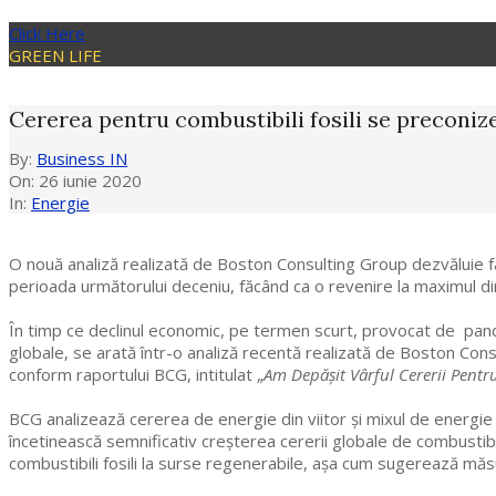
Click Here
GREEN LIFE
Cererea pentru combustibili fosili se preconize
By:
Business IN
On:
26 iunie 2020
In:
Energie
O nouă analiză realizată de Boston Consulting Group dezvăluie fa
perioada următorului deceniu, făcând ca o revenire la maximul din
În timp ce declinul economic, pe termen scurt, provocat de pand
globale, se arată într-o analiză recentă realizată de Boston Consu
conform raportului BCG, intitulat „
Am Depășit Vârful Cererii Pentru
BCG analizează cererea de energie din viitor și mixul de energie 
încetinească semnificativ creșterea cererii globale de combustibil
combustibili fosili la surse regenerabile, așa cum sugerează măsu