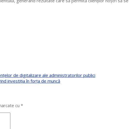
lientului, generând rezultate care să permită clienților noștri să s
lor de digitalizare ale administratorilor publici
ind investiția în forța de muncă
 marcate cu
*