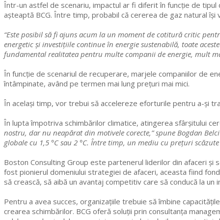
Într-un astfel de scenariu, impactul ar fi diferit în funcție de ti
așteaptă BCG. Între timp, probabil că cererea de gaz natural își v
“Este posibil să fi ajuns acum la un moment de cotitură critic pen
energetic și investițiile continue în energie sustenabilă, toate ace
fundamental realitatea pentru multe companii de energie, mult mai
În funcție de scenariul de recuperare, marjele companiilor de ene
întâmpinate, având pe termen mai lung prețuri mai mici.
În același timp, vor trebui să accelereze eforturile pentru a-și tran
În lupta împotriva schimbărilor climatice, atingerea sfârșitului ce
nostru, dar nu neapărat din motivele corecte,” spune Bogdan Belci
globale cu 1,5 °C sau 2 °C. Între timp, un mediu cu prețuri scăzute 
Boston Consulting Group este partenerul liderilor din afaceri și 
fost pionierul domeniului strategiei de afaceri, aceasta fiind fon
să crească, să aibă un avantaj competitiv care să conducă la un im
Pentru a avea succes, organizațiile trebuie să îmbine capacitățil
crearea schimbărilor. BCG oferă soluții prin consultanța manageme