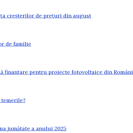
ața creșterilor de prețuri din august
or de familie
 finanțare pentru proiecte fotovoltaice din Român
 temerile?
ma jumătate a anului 2025