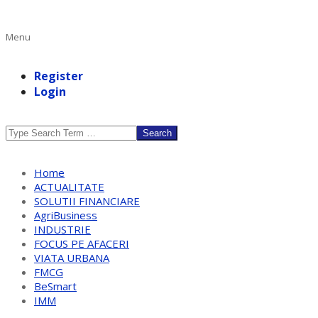
Primary
Menu
Navigation
Menu
Register
Login
Search
Home
ACTUALITATE
SOLUTII FINANCIARE
AgriBusiness
INDUSTRIE
FOCUS PE AFACERI
VIATA URBANA
FMCG
BeSmart
IMM