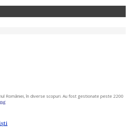
riul României, în diverse scopuri. Au fost gestionate peste 2200
ing
şti