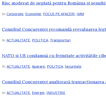
Risc moderat de neplată pentru România și sensibi
In:
Corporate
,
Economie
,
FOCUS PE AFACERI
,
IMM
Consiliul Concurenței recomandă reevaluarea legis
In:
ACTUALITATE
,
POLITICA
,
Transporturi
NATO și UE condamnă cu fermitate activitățile cibe
In:
ACTUALITATE
,
Aparare
,
POLITICA
,
Securitate
Consiliul Concurenţei analizează tranzacționarea 
In:
ACTUALITATE
,
Energie
,
INDUSTRIE