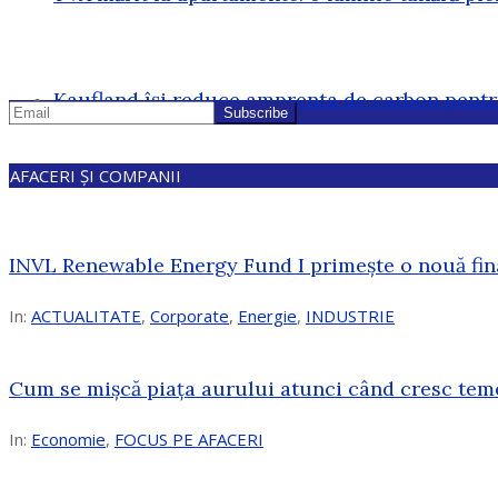
Kaufland își reduce amprenta de carbon pentr
AFACERI ȘI COMPANII
INVL Renewable Energy Fund I primește o nouă fin
In:
ACTUALITATE
,
Corporate
,
Energie
,
INDUSTRIE
Cum se mișcă piața aurului atunci când cresc tem
In:
Economie
,
FOCUS PE AFACERI