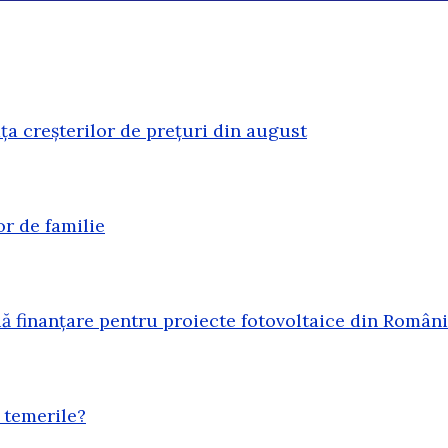
ața creșterilor de prețuri din august
or de familie
 finanțare pentru proiecte fotovoltaice din Român
 temerile?