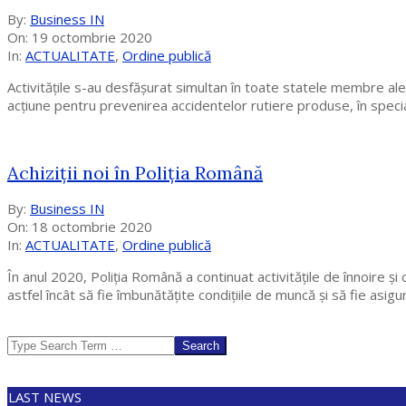
2020-
By:
Business IN
10-
On:
19 octombrie 2020
19
In:
ACTUALITATE
,
Ordine publică
Activităţile s-au desfășurat simultan în toate statele membre ale
acţiune pentru prevenirea accidentelor rutiere produse, în speci
Achiziții noi în Poliția Română
2020-
By:
Business IN
10-
On:
18 octombrie 2020
18
In:
ACTUALITATE
,
Ordine publică
În anul 2020, Poliția Română a continuat activitățile de înnoire și
astfel încât să fie îmbunătățite condițiile de muncă și să fie asigu
Search
LAST NEWS