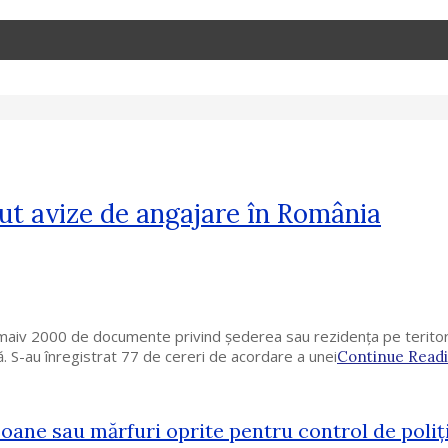
rut avize de angajare în România
roximaiv 2000 de documente privind şederea sau rezidenţa pe terito
ă. S-au înregistrat 77 de cereri de acordare a unei
Continue Read
oane sau mărfuri oprite pentru control de poliţi