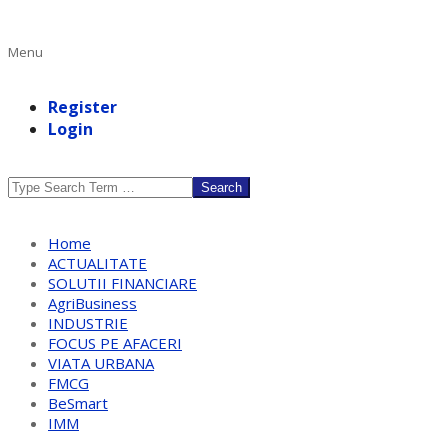
Primary
Menu
Navigation
Menu
Register
Login
Search
Home
ACTUALITATE
SOLUTII FINANCIARE
AgriBusiness
INDUSTRIE
FOCUS PE AFACERI
VIATA URBANA
FMCG
BeSmart
IMM