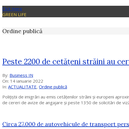
Click Here
GREEN LIFE
Ordine publică
Peste 2200 de cetățeni străini au ce
2022-
By:
Business IN
01-
On:
14 ianuarie 2022
14
In:
ACTUALITATE
,
Ordine publică
Poliţiştii de imigrări au emis cetăţenilor străini şi europeni ap
de cereri de avize de angajare şi peste 1350 de solicitări de viz
Circa 27.000 de autovehicule de transport pers