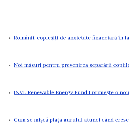
Românii, copleșiți de anxietate financiară în f
Noi măsuri pentru prevenirea separării copiil
INVL Renewable Energy Fund I primește o nouă
Cum se mișcă piața aurului atunci când cresc