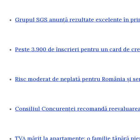
Grupul SGS anunță rezultate excelente în pri
Peste 3.900 de înscrieri pentru un card de c
Risc moderat de neplată pentru România și sen
Consiliul Concurenței recomandă reevaluarea 
TVA mărit la apartamente: o familie tânără pi