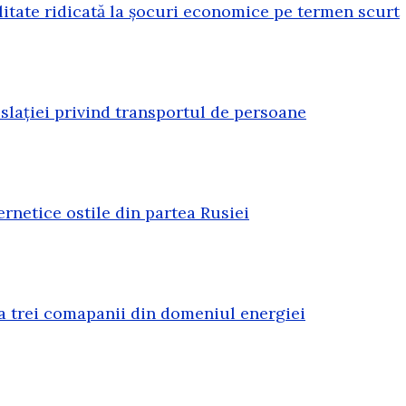
litate ridicată la șocuri economice pe termen scurt
lației privind transportul de persoane
rnetice ostile din partea Rusiei
a trei comapanii din domeniul energiei