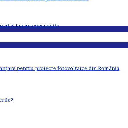
u al 5-lea an consecutiv
anțare pentru proiecte fotovoltaice din România
erile?