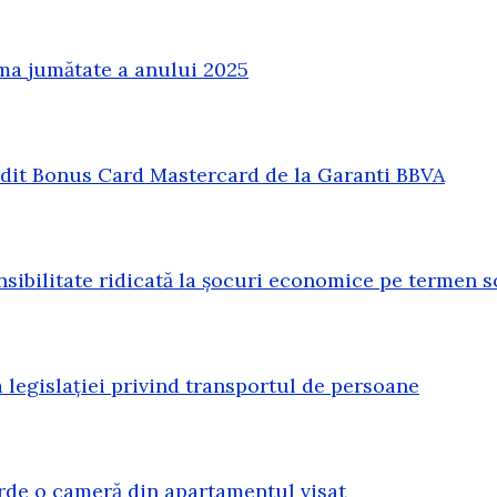
ma jumătate a anului 2025
redit Bonus Card Mastercard de la Garanti BBVA
sibilitate ridicată la șocuri economice pe termen s
legislației privind transportul de persoane
erde o cameră din apartamentul visat