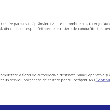
 U.E. Pe parcursul săptămânii 12 – 18 octombrie a.c., Direcţia Ruti
al, din cauza nerespectării normelor rutiere de conducătorii autov
 completare a flotei de autospeciale destinate muncii operative și de
rat un serviciu polițienesc de calitate pentru cetățeni. Anul
Continu