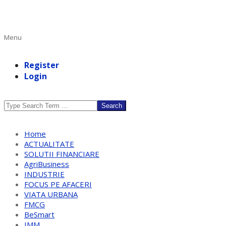
Primary
Menu
Navigation
Menu
Register
Login
Search
Home
ACTUALITATE
SOLUTII FINANCIARE
AgriBusiness
INDUSTRIE
FOCUS PE AFACERI
VIATA URBANA
FMCG
BeSmart
IMM