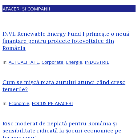
AFACERI ȘI COMPANII
INVL Renewable Energy Fund I primește o nouă
finanțare pentru proiecte fotovoltaice din
România
In:
ACTUALITATE
,
Corporate
,
Energie
,
INDUSTRIE
Cum se mișcă piața aurului atunci când cresc
temerile?
In:
Economie
,
FOCUS PE AFACERI
Risc moderat de neplată pentru România și
sensibilitate ridicată la șocuri economice pe
termen scurt