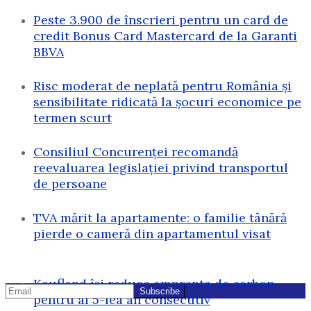
Peste 3.900 de înscrieri pentru un card de
credit Bonus Card Mastercard de la Garanti
BBVA
Risc moderat de neplată pentru România și
sensibilitate ridicată la șocuri economice pe
termen scurt
Consiliul Concurenței recomandă
reevaluarea legislației privind transportul
de persoane
TVA mărit la apartamente: o familie tânără
pierde o cameră din apartamentul visat
Kaufland își reduce amprenta de carbon
pentru al 5-lea an consecutiv