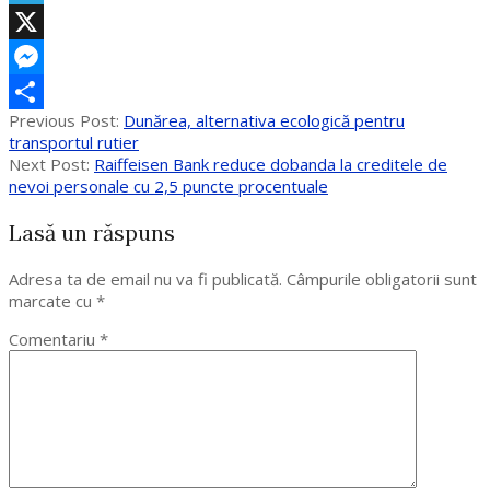
Telegram
X
Messenger
2020-
Previous Post:
Dunărea, alternativa ecologică pentru
Partajează
06-
transportul rutier
26
Next Post:
Raiffeisen Bank reduce dobanda la creditele de
nevoi personale cu 2,5 puncte procentuale
Lasă un răspuns
Adresa ta de email nu va fi publicată.
Câmpurile obligatorii sunt
marcate cu
*
Comentariu
*