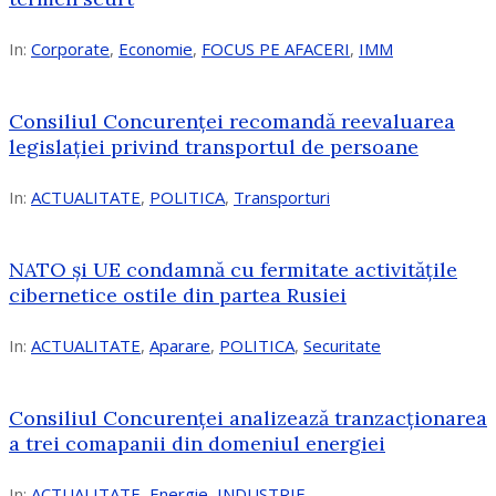
In:
Corporate
,
Economie
,
FOCUS PE AFACERI
,
IMM
Consiliul Concurenței recomandă reevaluarea
legislației privind transportul de persoane
In:
ACTUALITATE
,
POLITICA
,
Transporturi
NATO și UE condamnă cu fermitate activitățile
cibernetice ostile din partea Rusiei
In:
ACTUALITATE
,
Aparare
,
POLITICA
,
Securitate
Consiliul Concurenţei analizează tranzacționarea
a trei comapanii din domeniul energiei
In:
ACTUALITATE
,
Energie
,
INDUSTRIE