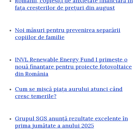
Românii, copleșiți de anxietate financiară în
fața creșterilor de prețuri din august
Noi măsuri pentru prevenirea separării
copiilor de familie
INVL Renewable Energy Fund I primește o
nouă finanțare pentru proiecte fotovoltaice
din România
Cum se mișcă piața aurului atunci când
cresc temerile?
Grupul SGS anunță rezultate excelente în
prima jumătate a anului 2025