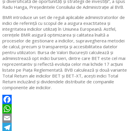
și diversificată de oportunități și strategii de investiții”, a spus
Radu Hanga, Președintele Consiliului de Administrație al BVB.
BMR introduce un set de reguli aplicabile administratorilor de
indici de referință cu scopul de a asigura exactitatea și
integritatea indicilor utilizați în Uniunea Europeană. Astfel,
cerințele BMR asigură optimizarea și calitatea înaltă a
proceselor de gestionare a indicilor, supravegherea metodei
de calcul, precum și transparența și accesibilitatea datelor
pentru utilizatori. Bursa de Valori București calculează și
administrează opt indici bursieri, dintre care BET este cel mai
reprezentantiv și reflectă evoluția celor mai lichide 17 acțiuni
listate pe Piața Reglementată. BVB calculează și două variante
Total Return ale indicilor BET și BET-XT, acești indici Total
Return incluzând și dividendele distribuite de companiile
componente ale indicilor.
Facebook
WhatsApp
Email