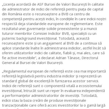
„Licența acordată de ASF Bursei de Valori București în calitate
de administrator de indici de referință pentru piața de capital
din România este o recunoaștere a BVB ca centru de
competență pentru acești indici, în condițiile în care indicii noștri
respectă deja standardele europene de reglementare. Este
rezultatul unei guvernanțe solide preexistente și a muncii
tuturor membrilor Comisiei Indicilor BVB, specialiști cu un
puternic background investițional. Totodată, această
recunoaștere este și un angajament al BVB de a continua să
aplice standarde înalte în administrarea indicilor, astfel încât să
oferim utilizatorilor indici de calitate, fiabili și, mai ales, care să
fie active investibile”, a declarat Adrian Tănase, Directorul
General al Bursei de Valori București.
„Regulamentul european de referință este cea mai importantă
referință legislativă pentru industria indicilor și reprezintă un
standard global de excelență în furnizarea acestor servicii.
Indicii de referință sunt o componentă vitală a ecosistemului
investițional, întrucât sunt un reper în evaluarea independentă
a performanțelor administratorilor de investiții. Totodată,
indicii stau la baza creării de produse investiționale
tranzacționabile care oferă acces investitorilor la o gamă largă