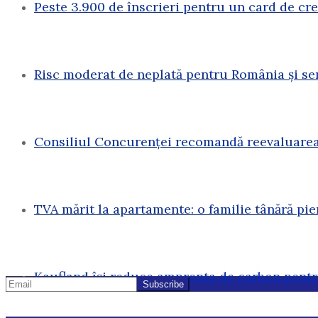
Peste 3.900 de înscrieri pentru un card de c
Risc moderat de neplată pentru România și sen
Consiliul Concurenței recomandă reevaluarea 
TVA mărit la apartamente: o familie tânără pi
Kaufland își reduce amprenta de carbon pentr