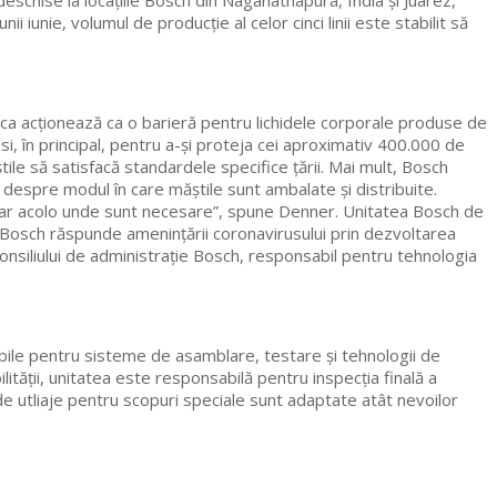
deschise la locațiile Bosch din Naganathapura, India și Juárez,
i iunie, volumul de producție al celor cinci linii este stabilit să
masca acționează ca o barieră pentru lichidele corporale produse de
i, în principal, pentru a-și proteja cei aproximativ 400.000 de
tile să satisfacă standardele specifice țării. Mai mult, Bosch
i despre modul în care măștile sunt ambalate și distribuite.
 chiar acolo unde sunt necesare”, spune Denner. Unitatea Bosch de
 „Bosch răspunde amenințării coronavirusului prin dezvoltarea
onsiliului de administrație Bosch, responsabil pentru tehnologia
abile pentru sisteme de asamblare, testare și tehnologii de
ității, unitatea este responsabilă pentru inspecția finală a
 de utliaje pentru scopuri speciale sunt adaptate atât nevoilor