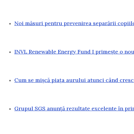
Noi măsuri pentru prevenirea separării copiil
INVL Renewable Energy Fund I primește o nouă
Cum se mișcă piața aurului atunci când cresc
Grupul SGS anunță rezultate excelente în pri