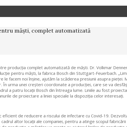
pentru măști, complet automatizată
 către producția complet automatizată de măști. Dr. Volkmar Denner,
ducție pentru măști, la fabrica Bosch din Stuttgart-Feuerbach. „Li
are le facem noi înșine, ajutăm la scăderea presiunii asupra piețe
. În urma unei creșteri coordonate a producției, care se va desfășu
cadrul a patru locații Bosch din întreaga lume. Liniile au fost proiec
rile de proiectare a liniei speciale la dispoziția celor interesați.
oc eficient de reducere a riscului de infectare cu Covid-19. Dezvol
adrul altor locații ale companiei, pentru a atinge scopul fabricării 