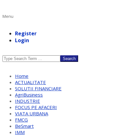
Primary
Menu
Navigation
Menu
Register
Login
Search
Home
ACTUALITATE
SOLUTII FINANCIARE
AgriBusiness
INDUSTRIE
FOCUS PE AFACERI
VIATA URBANA
FMCG
BeSmart
IMM