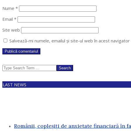
Nume
*
Email
*
Site web
Salvează-mi numele, emailul și site-ul web în acest navigato
Search
LAST NEWS
Românii, copleșiți de anxietate financiară în f