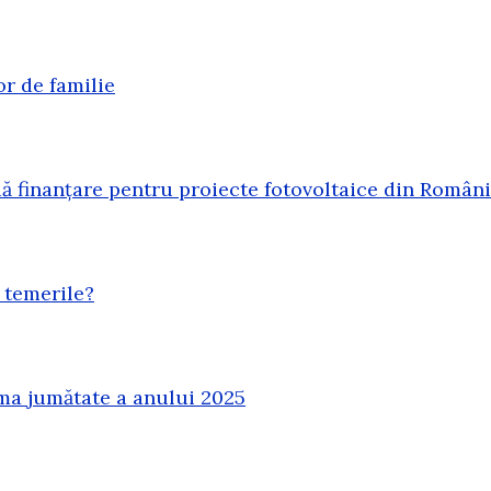
or de familie
 finanțare pentru proiecte fotovoltaice din Român
 temerile?
ma jumătate a anului 2025