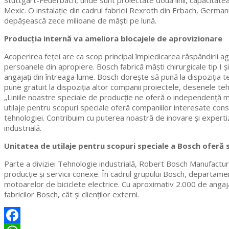
Stuttgart-Feuerbach, unde sunt proiectate două linii, capacitatea 
Mexic. O instalație din cadrul fabricii Rexroth din Erbach, Germania
depășească zece milioane de măști pe lună.
Producția internă va ameliora blocajele de aprovizionare
Acoperirea feței are ca scop principal împiedicarea răspândirii ag
persoanele din apropiere. Bosch fabrică măști chirurgicale tip I 
angajați din întreaga lume. Bosch dorește să pună la dispoziția ter
pune gratuit la dispoziția altor companii proiectele, desenele teh
„Liniile noastre speciale de producție ne oferă o independență m
utilaje pentru scopuri speciale oferă companiilor interesate con
tehnologiei. Contribuim cu puterea noastră de inovare și experti
industrială.
Unitatea de utilaje pentru scopuri speciale a Bosch oferă 
Parte a diviziei Tehnologie industrială, Robert Bosch Manufactur
producție și servicii conexe. În cadrul grupului Bosch, departamen
motoarelor de biciclete electrice. Cu aproximativ 2.000 de angajaț
fabricilor Bosch, cât și clienților externi.