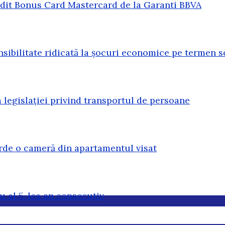
redit Bonus Card Mastercard de la Garanti BBVA
sibilitate ridicată la șocuri economice pe termen s
legislației privind transportul de persoane
erde o cameră din apartamentul visat
u al 5-lea an consecutiv