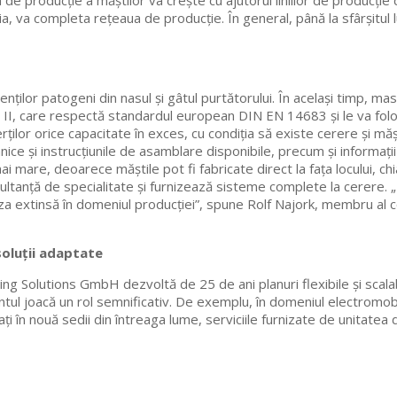
de producție a măștilor va crește cu ajutorul liniilor de producție 
, va completa rețeaua de producție. În general, până la sfârșitul luni
enților patogeni din nasul și gâtul purtătorului. În același timp, 
și II, care respectă standardul european DIN EN 14683 și le va folos
ților orice capacitate în exces, cu condiția să existe cerere și măș
nice și instrucțiunile de asamblare disponibile, precum și informați
ai mare, deoarece măștile pot fi fabricate direct la fața locului,
sultanță de specialitate și furnizează sisteme complete la cerere.
za extinsă în domeniul producției”, spune Rolf Najork, membru al c
soluții adaptate
ing Solutions GmbH dezvoltă de 25 de ani planuri flexibile și scal
tul joacă un rol semnificativ. De exemplu, în domeniul electromobil
i în nouă sedii din întreaga lume, serviciile furnizate de unitatea