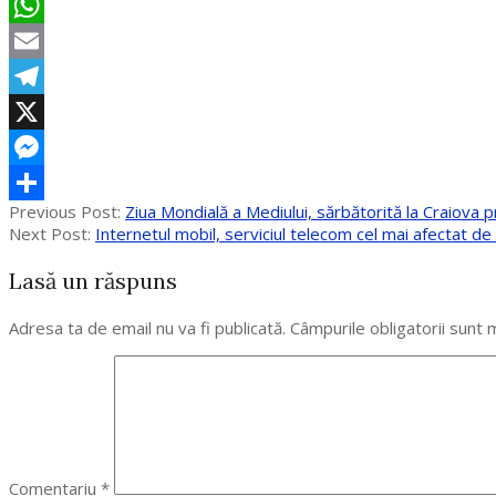
Facebook
WhatsApp
Email
Telegram
X
Messenger
2020-
Previous Post:
Ziua Mondială a Mediului, sărbătorită la Craiova p
Partajează
06-
Next Post:
Internetul mobil, serviciul telecom cel mai afectat de
05
Lasă un răspuns
Adresa ta de email nu va fi publicată.
Câmpurile obligatorii sunt
Comentariu
*