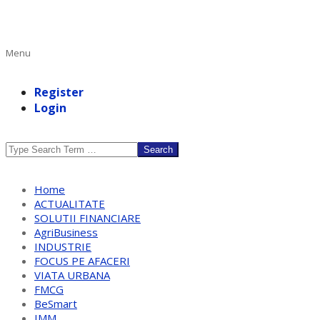
Primary
Menu
Navigation
Menu
Register
Login
Search
Home
ACTUALITATE
SOLUTII FINANCIARE
AgriBusiness
INDUSTRIE
FOCUS PE AFACERI
VIATA URBANA
FMCG
BeSmart
IMM