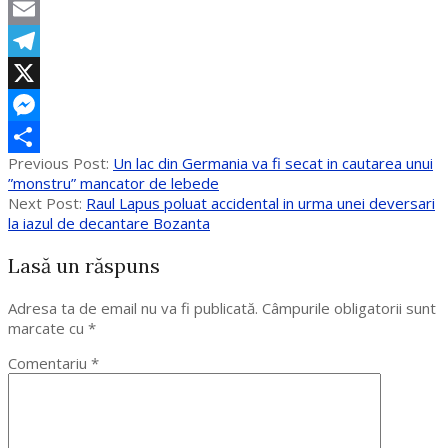
WhatsApp
Email
Telegram
X
Messenger
2017-
Previous Post:
Un lac din Germania va fi secat in cautarea unui
Partajează
10-
”monstru” mancator de lebede
23
Next Post:
Raul Lapus poluat accidental in urma unei deversari
la iazul de decantare Bozanta
Lasă un răspuns
Adresa ta de email nu va fi publicată.
Câmpurile obligatorii sunt
marcate cu
*
Comentariu
*