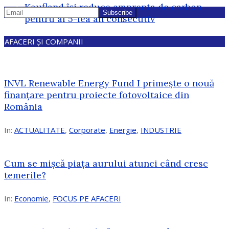
Kaufland își reduce amprenta de carbon
pentru al 5-lea an consecutiv
AFACERI ȘI COMPANII
INVL Renewable Energy Fund I primește o nouă
finanțare pentru proiecte fotovoltaice din
România
In:
ACTUALITATE
,
Corporate
,
Energie
,
INDUSTRIE
Cum se mișcă piața aurului atunci când cresc
temerile?
In:
Economie
,
FOCUS PE AFACERI