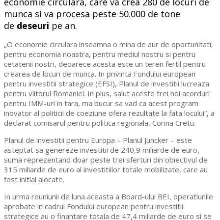
economie circulara, care va crea 280 de locuri de
munca si va procesa peste 50.000 de tone
de
deseuri
pe an.
„O economie circulara inseamna o mina de aur de oportunitati,
pentru economia noastra, pentru mediul nostru si pentru
cetatenii nostri, deoarece acesta este un teren fertil pentru
crearea de locuri de munca. In privinta Fondului european
pentru investitii strategice (EFSI), Planul de investitii lucreaza
pentru viitorul Romaniei. In plus, salut aceste trei noi acorduri
pentru IMM-uri in tara, ma bucur sa vad ca acest program
inovator al politicii de coeziune ofera rezultate la fata locului”, a
declarat comisarul pentru politica regionala, Corina Cretu.
Planul de investitii pentru Europa – Planul Juncker – este
asteptat sa genereze investitii de 240,9 miliarde de euro,
suma reprezentand doar peste trei sferturi din obiectivul de
315 miliarde de euro al investitiilor totale mobilizate, care au
fost initial alocate.
In urma reuniunii de luna aceasta a Board-ului BEI, operatiunile
aprobate in cadrul Fondului european pentru investitii
strategice au o finantare totala de 47,4 miliarde de euro si se