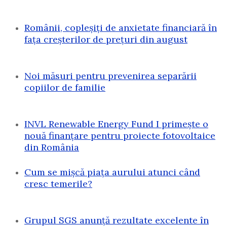
Românii, copleșiți de anxietate financiară în
fața creșterilor de prețuri din august
Noi măsuri pentru prevenirea separării
copiilor de familie
INVL Renewable Energy Fund I primește o
nouă finanțare pentru proiecte fotovoltaice
din România
Cum se mișcă piața aurului atunci când
cresc temerile?
Grupul SGS anunță rezultate excelente în