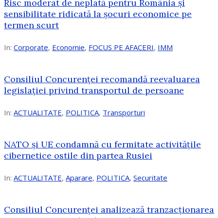
Risc moderat de neplată pentru România și
sensibilitate ridicată la șocuri economice pe
termen scurt
In:
Corporate
,
Economie
,
FOCUS PE AFACERI
,
IMM
Consiliul Concurenței recomandă reevaluarea
legislației privind transportul de persoane
In:
ACTUALITATE
,
POLITICA
,
Transporturi
NATO și UE condamnă cu fermitate activitățile
cibernetice ostile din partea Rusiei
In:
ACTUALITATE
,
Aparare
,
POLITICA
,
Securitate
Consiliul Concurenţei analizează tranzacționarea