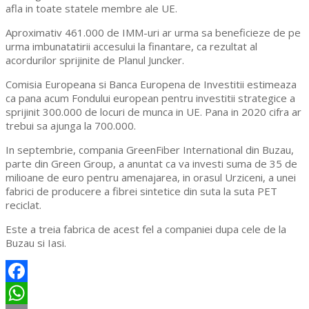
afla in toate statele membre ale UE.
Aproximativ 461.000 de IMM-uri ar urma sa beneficieze de pe
urma imbunatatirii accesului la finantare, ca rezultat al
acordurilor sprijinite de Planul Juncker.
Comisia Europeana si Banca Europena de Investitii estimeaza
ca pana acum Fondului european pentru investitii strategice a
sprijinit 300.000 de locuri de munca in UE. Pana in 2020 cifra ar
trebui sa ajunga la 700.000.
In septembrie, compania GreenFiber International din Buzau,
parte din Green Group, a anuntat ca va investi suma de 35 de
milioane de euro pentru amenajarea, in orasul Urziceni, a unei
fabrici de producere a fibrei sintetice din suta la suta PET
reciclat.
Este a treia fabrica de acest fel a companiei dupa cele de la
Buzau si Iasi.
Facebook