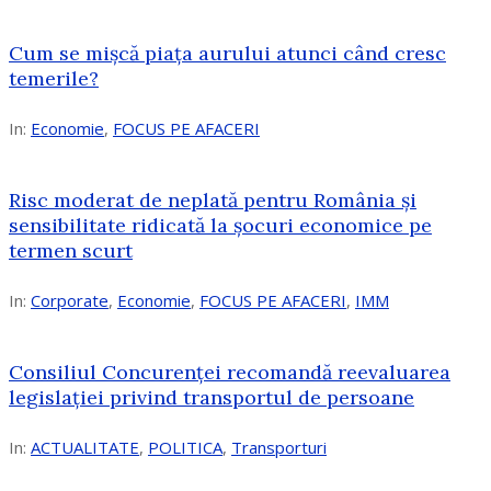
Cum se mișcă piața aurului atunci când cresc
temerile?
In:
Economie
,
FOCUS PE AFACERI
Risc moderat de neplată pentru România și
sensibilitate ridicată la șocuri economice pe
termen scurt
In:
Corporate
,
Economie
,
FOCUS PE AFACERI
,
IMM
Consiliul Concurenței recomandă reevaluarea
legislației privind transportul de persoane
In:
ACTUALITATE
,
POLITICA
,
Transporturi