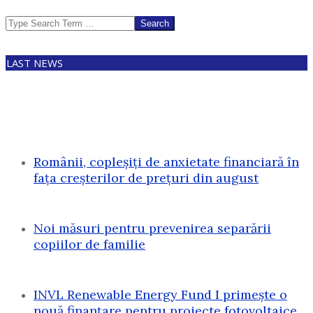
Search
LAST NEWS
Românii, copleșiți de anxietate financiară în
fața creșterilor de prețuri din august
Noi măsuri pentru prevenirea separării
copiilor de familie
INVL Renewable Energy Fund I primește o
nouă finanțare pentru proiecte fotovoltaice