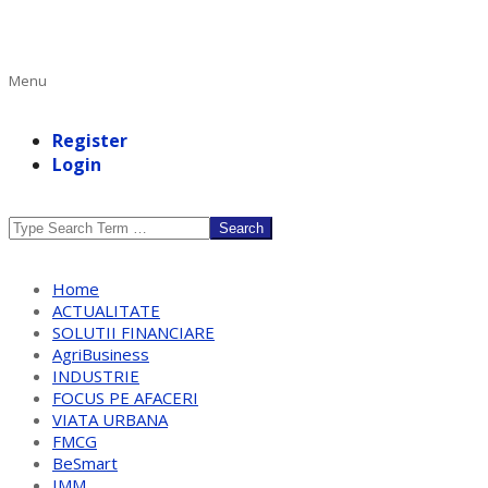
Primary
Menu
Navigation
Menu
Register
Login
Search
Home
ACTUALITATE
SOLUTII FINANCIARE
AgriBusiness
INDUSTRIE
FOCUS PE AFACERI
VIATA URBANA
FMCG
BeSmart
IMM