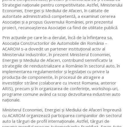
Strategiei naţionale pentru competitivitate. Astfel, Ministerului
Economiei, Energiei și Mediului de Afaceri, în calitate de
autoritate administrativă competentă, a examinat cererea
Asociaţiei şi a propus Guvernului României, prin prezentul
proiect, recunoaşterea Asociaţiei ca fiind de utilitate publică.
Prin acțiunile pe care le-a derulat, încă de la înființarea sa,
Asociația Constructorilor de Automobile din România –
ACAROM s-a dovedit un partener instituțional activ al
Ministerului Industriilor, în prezent Ministerul Economiei,
Energiei și Mediului de Afaceri, contribuind semnificativ la
strategiile de reindustrializare a României în sectorul auto, în
implementarea regulamentelor și legislației cu privire la
producția de componente, în procesul de atragere a
investițiilor străine (colaborare cu Invest Romania, anterior
ARIS), precum și în organizarea de conferințe, workshop-uri,
programe comune având ca scop dezvoltarea industriei auto
naționale.
Ministerul Economiei, Energiei și Mediului de Afaceri împreună
cu ACAROM organizează participarea companiilor din sectorul
auto la târguri de profil internaționale. Astfel, târguri de
renume mondial precum Automechanika Frankfurt, Equip Auto