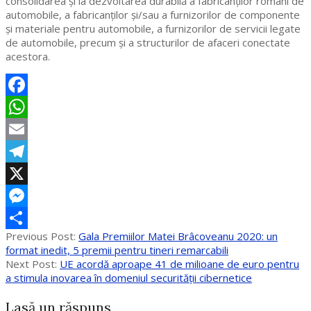
consolidarea și la dezvoltarea durabilă a fabricanţilor români de
automobile, a fabricanţilor şi/sau a furnizorilor de componente
şi materiale pentru automobile, a furnizorilor de servicii legate
de automobile, precum și a structurilor de afaceri conectate
acestora.
Facebook
WhatsApp
Email
Telegram
X
Messenger
2020-
Previous Post:
Gala Premiilor Matei Brâcoveanu 2020: un
Partajează
05-
format inedit, 5 premii pentru tineri remarcabili
22
Next Post:
UE acordă aproape 41 de milioane de euro pentru
a stimula inovarea în domeniul securității cibernetice
Lasă un răspuns