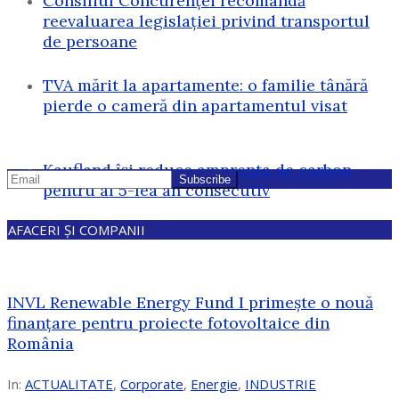
Consiliul Concurenței recomandă
reevaluarea legislației privind transportul
de persoane
TVA mărit la apartamente: o familie tânără
pierde o cameră din apartamentul visat
Kaufland își reduce amprenta de carbon
pentru al 5-lea an consecutiv
AFACERI ȘI COMPANII
INVL Renewable Energy Fund I primește o nouă
finanțare pentru proiecte fotovoltaice din
România
In:
ACTUALITATE
,
Corporate
,
Energie
,
INDUSTRIE