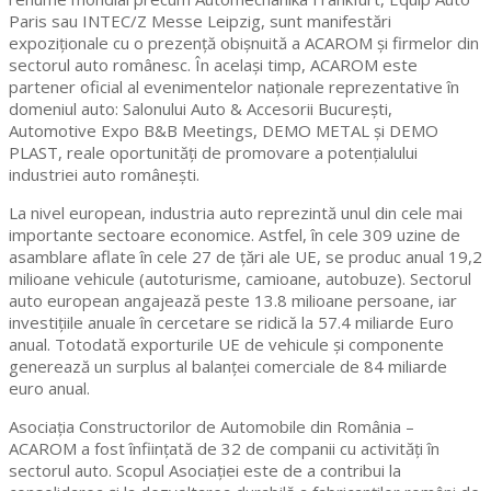
Paris sau INTEC/Z Messe Leipzig, sunt manifestări
expoziționale cu o prezență obișnuită a ACAROM și firmelor din
sectorul auto românesc. În același timp, ACAROM este
partener oficial al evenimentelor naționale reprezentative în
domeniul auto: Salonului Auto & Accesorii București,
Automotive Expo B&B Meetings, DEMO METAL și DEMO
PLAST, reale oportunități de promovare a potențialului
industriei auto românești.
La nivel european, industria auto reprezintă unul din cele mai
importante sectoare economice. Astfel, în cele 309 uzine de
asamblare aflate în cele 27 de țări ale UE, se produc anual 19,2
milioane vehicule (autoturisme, camioane, autobuze). Sectorul
auto european angajează peste 13.8 milioane persoane, iar
investițiile anuale în cercetare se ridică la 57.4 miliarde Euro
anual. Totodată exporturile UE de vehicule și componente
generează un surplus al balanței comerciale de 84 miliarde
euro anual.
Asociația Constructorilor de Automobile din România –
ACAROM a fost înfiinţată de 32 de companii cu activități în
sectorul auto. Scopul Asociaţiei este de a contribui la