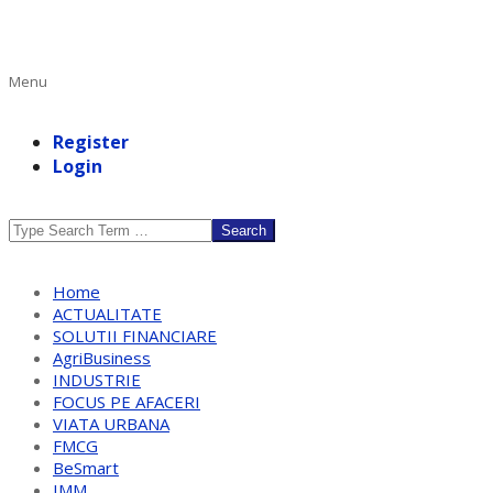
Primary
Menu
Navigation
Menu
Register
Login
Search
Home
ACTUALITATE
SOLUTII FINANCIARE
AgriBusiness
INDUSTRIE
FOCUS PE AFACERI
VIATA URBANA
FMCG
BeSmart
IMM