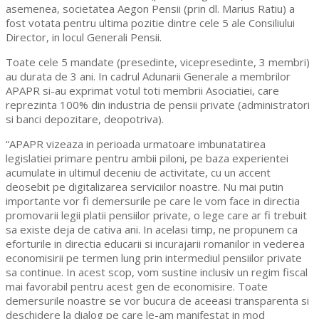
asemenea, societatea Aegon Pensii (prin dl. Marius Ratiu) a
fost votata pentru ultima pozitie dintre cele 5 ale Consiliului
Director, in locul Generali Pensii.
Toate cele 5 mandate (presedinte, vicepresedinte, 3 membri)
au durata de 3 ani. In cadrul Adunarii Generale a membrilor
APAPR si-au exprimat votul toti membrii Asociatiei, care
reprezinta 100% din industria de pensii private (administratori
si banci depozitare, deopotriva).
“APAPR vizeaza in perioada urmatoare imbunatatirea
legislatiei primare pentru ambii piloni, pe baza experientei
acumulate in ultimul deceniu de activitate, cu un accent
deosebit pe digitalizarea serviciilor noastre. Nu mai putin
importante vor fi demersurile pe care le vom face in directia
promovarii legii platii pensiilor private, o lege care ar fi trebuit
sa existe deja de cativa ani. In acelasi timp, ne propunem ca
eforturile in directia educarii si incurajarii romanilor in vederea
economisirii pe termen lung prin intermediul pensiilor private
sa continue. In acest scop, vom sustine inclusiv un regim fiscal
mai favorabil pentru acest gen de economisire. Toate
demersurile noastre se vor bucura de aceeasi transparenta si
deschidere la dialog pe care le-am manifestat in mod