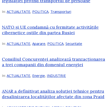
legislației privind transportul de persoane
In:
ACTUALITATE
,
POLITICA
,
Transporturi
NATO și UE condamnă cu fermitate activitățile
cibernetice ostile din partea Rusiei
In:
ACTUALITATE
,
Aparare
,
POLITICA
,
Securitate
Consiliul Concurenţei analizează tranzacționarea
a trei comapanii din domeniul energiei
In:
ACTUALITATE
,
Energie
,
INDUSTRIE
ANAR a definitivat analiza soluției tehnice pentru
desalinizarea localităților afectate din zona Praid