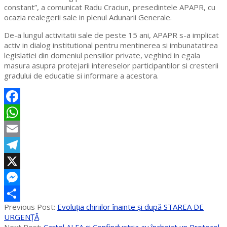
constant”, a comunicat Radu Craciun, presedintele APAPR, cu
ocazia realegerii sale in plenul Adunarii Generale.
De-a lungul activitatii sale de peste 15 ani, APAPR s-a implicat
activ in dialog institutional pentru mentinerea si imbunatatirea
legislatiei din domeniul pensiilor private, veghind in egala
masura asupra protejarii intereselor participantilor si cresterii
gradului de educatie si informare a acestora.
Facebook
WhatsApp
Email
Telegram
X
Messenger
2020-
Previous Post:
Evoluţia chiriilor înainte şi după STAREA DE
Partajează
06-
URGENŢĂ
05