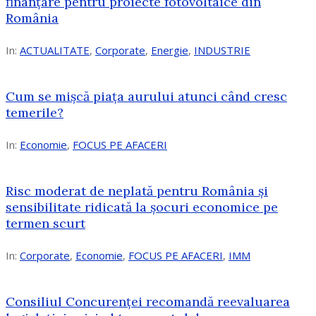
finanțare pentru proiecte fotovoltaice din
România
In:
ACTUALITATE
,
Corporate
,
Energie
,
INDUSTRIE
Cum se mișcă piața aurului atunci când cresc
temerile?
In:
Economie
,
FOCUS PE AFACERI
Risc moderat de neplată pentru România și
sensibilitate ridicată la șocuri economice pe
termen scurt
In:
Corporate
,
Economie
,
FOCUS PE AFACERI
,
IMM
Consiliul Concurenței recomandă reevaluarea