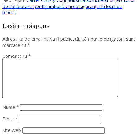
Next Post:
Cartel ALFA şi Confindustria au încheiat un Protocol
de colaborare pentru îmbunătățirea siguranței la locul de
muncă
Lasă un răspuns
Adresa ta de email nu va fi publicată.
Câmpurile obligatorii sunt
marcate cu
*
Comentariu
*
Nume
*
Email
*
Site web