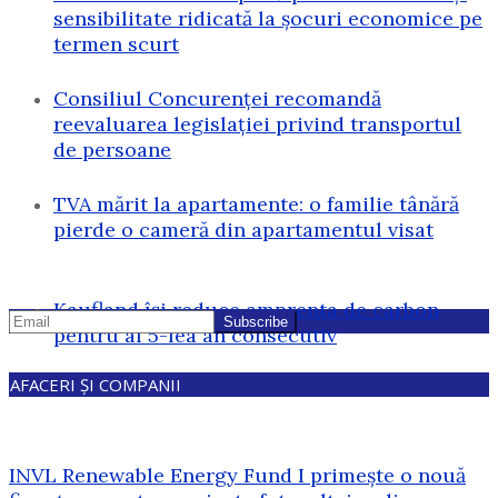
sensibilitate ridicată la șocuri economice pe
termen scurt
Consiliul Concurenței recomandă
reevaluarea legislației privind transportul
de persoane
TVA mărit la apartamente: o familie tânără
pierde o cameră din apartamentul visat
Kaufland își reduce amprenta de carbon
pentru al 5-lea an consecutiv
AFACERI ȘI COMPANII
INVL Renewable Energy Fund I primește o nouă