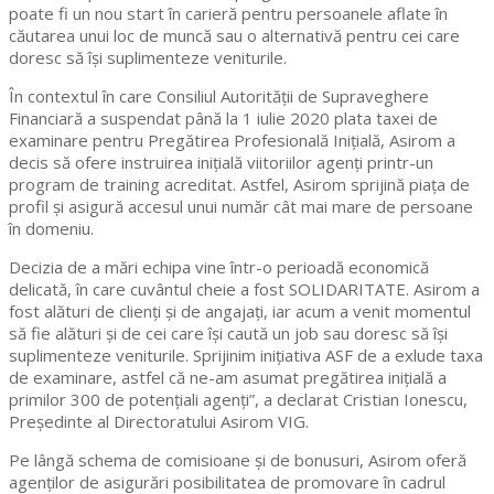
poate fi un nou start în carieră pentru persoanele aflate în
căutarea unui loc de muncă sau o alternativă pentru cei care
doresc să își suplimenteze veniturile.
În contextul în care Consiliul Autorității de Supraveghere
Financiară a suspendat până la 1 iulie 2020 plata taxei de
examinare pentru Pregătirea Profesională Inițială, Asirom a
decis să ofere instruirea inițială viitoriilor agenți printr-un
program de training acreditat. Astfel, Asirom sprijină piața de
profil și asigură accesul unui număr cât mai mare de persoane
în domeniu.
Decizia de a mări echipa vine într-o perioadă economică
delicată, în care cuvântul cheie a fost SOLIDARITATE. Asirom a
fost alături de clienți și de angajați, iar acum a venit momentul
să fie alături și de cei care își caută un job sau doresc să își
suplimenteze veniturile. Sprijinim inițiativa ASF de a exlude taxa
de examinare, astfel că ne-am asumat pregătirea inițială a
primilor 300 de potențiali agenți”, a declarat Cristian Ionescu,
Președinte al Directoratului Asirom VIG.
Pe lângă schema de comisioane și de bonusuri, Asirom oferă
agenților de asigurări posibilitatea de promovare în cadrul