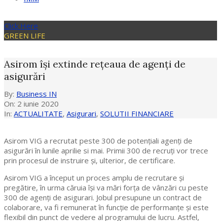
Click Here
GREEN LIFE
Asirom își extinde rețeaua de agenți de
asigurări
By:
Business IN
On:
2 iunie 2020
In:
ACTUALITATE
,
Asigurari
,
SOLUTII FINANCIARE
Asirom VIG a recrutat peste 300 de potențiali agenți de
asigurări în lunile aprilie si mai. Primii 300 de recruți vor trece
prin procesul de instruire și, ulterior, de certificare.
Asirom VIG a început un proces amplu de recrutare și
pregătire, în urma căruia își va mări forța de vânzări cu peste
300 de agenți de asigurari. Jobul presupune un contract de
colaborare, va fi remunerat în funcție de performanțe și este
flexibil din punct de vedere al programului de lucru. Astfel,