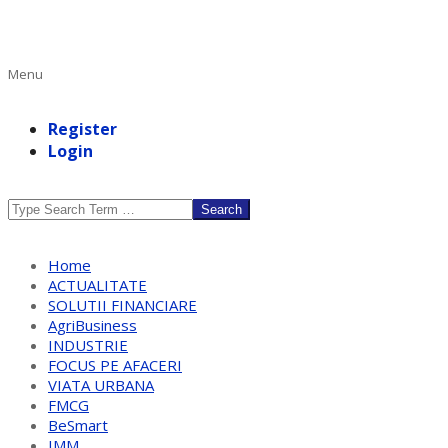
Primary
Menu
Navigation
Menu
Register
Login
Search
Home
ACTUALITATE
SOLUTII FINANCIARE
AgriBusiness
INDUSTRIE
FOCUS PE AFACERI
VIATA URBANA
FMCG
BeSmart
IMM