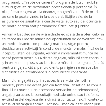
programului „Trepte de carieră”, program de lucru flexibil și
cursuri gratuite de dezvoltare profesională și personală. În
plus, fiecare agent are la dispoziție o gamă variată de produse
pe care le poate vinde, în funcție de abilitățile sale: de la
asigurarea de sănătate la cea de viață, auto sau de locuință și
se poate adresa atât persoanelor fizice, cât și juridice.
Asirom a luat decizia de a-și extinde echipa și de a oferi celor în
căutarea unui loc de muncă noi oportunități de dezvoltare într-
un mediu dinamic, competitiv și mai ales, sigur pentru
desfășurarea activității în condiții de muncă normale. Încă de la
începutul stării de urgență, Asirom a implementat munca de
acasă pentru peste 50% dintre angajați, măsură care continuă
și în prezent. În plus, s-au luat toate măsurile de siguranță, atât
pentru angajați, cât și pentru clienți, prin igienizarea spațiilor,
signalistică de atenționare și o comunicare constantă.
Mai mult, angajații au primit acces la serviciul de hotline
medical, primul de acest gen din România, lansat de Asirom la
finalul lunii martie. Prin accesarea serviciilor de telemedicină,
angajații au acces la consultații medicale online sau telefonic,
evitând astfel deplasările la clinică și contactul fizic, în contextul
actual al distanțării sociale. Hotline-ul medical este oferit prin