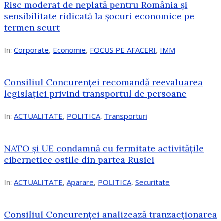
Risc moderat de neplată pentru România și
sensibilitate ridicată la șocuri economice pe
termen scurt
In:
Corporate
,
Economie
,
FOCUS PE AFACERI
,
IMM
Consiliul Concurenței recomandă reevaluarea
legislației privind transportul de persoane
In:
ACTUALITATE
,
POLITICA
,
Transporturi
NATO și UE condamnă cu fermitate activitățile
cibernetice ostile din partea Rusiei
In:
ACTUALITATE
,
Aparare
,
POLITICA
,
Securitate
Consiliul Concurenţei analizează tranzacționarea