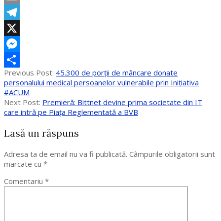
Email
Telegram
X
Messenger
2020-
Previous Post:
45.300 de porții de mâncare donate
Partajează
06-
personalului medical persoanelor vulnerabile prin Inițiativa
02
#ACUM
Next Post:
Premieră: Bittnet devine prima societate din IT
care intră pe Piața Reglementată a BVB
Lasă un răspuns
Adresa ta de email nu va fi publicată.
Câmpurile obligatorii sunt
marcate cu
*
Comentariu
*