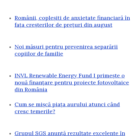
Românii, copleșiți de anxietate financiară în
fața creșterilor de prețuri din august
Noi măsuri pentru prevenirea separării
copiilor de familie
INVL Renewable Energy Fund I primește o
nouă finanțare pentru proiecte fotovoltaice
din România
Cum se mișcă piața aurului atunci când
cresc temerile?
Grupul SGS anunță rezultate excelente în