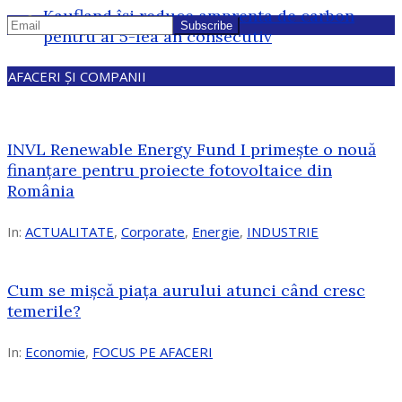
Kaufland își reduce amprenta de carbon
pentru al 5-lea an consecutiv
AFACERI ȘI COMPANII
INVL Renewable Energy Fund I primește o nouă
finanțare pentru proiecte fotovoltaice din
România
In:
ACTUALITATE
,
Corporate
,
Energie
,
INDUSTRIE
Cum se mișcă piața aurului atunci când cresc
temerile?
In:
Economie
,
FOCUS PE AFACERI