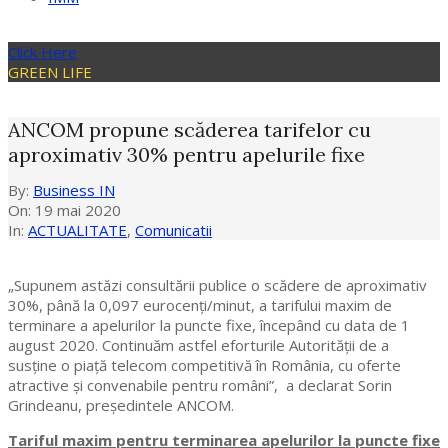
Click Here
GREEN LIFE
ANCOM propune scăderea tarifelor cu
aproximativ 30% pentru apelurile fixe
By:
Business IN
On:
19 mai 2020
In:
ACTUALITATE
,
Comunicatii
„Supunem astăzi consultării publice o scădere de aproximativ
30%, până la 0,097 eurocenți/minut, a tarifului maxim de
terminare a apelurilor la puncte fixe, începând cu data de 1
august 2020. Continuăm astfel eforturile Autorității de a
susține o piață telecom competitivă în România, cu oferte
atractive și convenabile pentru români”, a declarat Sorin
Grindeanu, preşedintele ANCOM.
Tariful maxim pentru terminarea apelurilor la puncte fixe