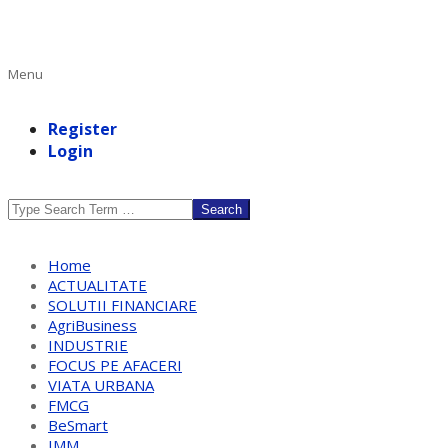
Primary
Menu
Navigation
Menu
Register
Login
Search
Home
ACTUALITATE
SOLUTII FINANCIARE
AgriBusiness
INDUSTRIE
FOCUS PE AFACERI
VIATA URBANA
FMCG
BeSmart
IMM