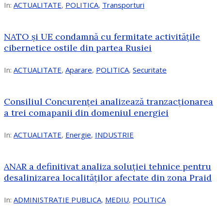
In:
ACTUALITATE
,
POLITICA
,
Transporturi
NATO și UE condamnă cu fermitate activitățile
cibernetice ostile din partea Rusiei
In:
ACTUALITATE
,
Aparare
,
POLITICA
,
Securitate
Consiliul Concurenţei analizează tranzacționarea
a trei comapanii din domeniul energiei
In:
ACTUALITATE
,
Energie
,
INDUSTRIE
ANAR a definitivat analiza soluției tehnice pentru
desalinizarea localităților afectate din zona Praid
In:
ADMINISTRATIE PUBLICA
,
MEDIU
,
POLITICA