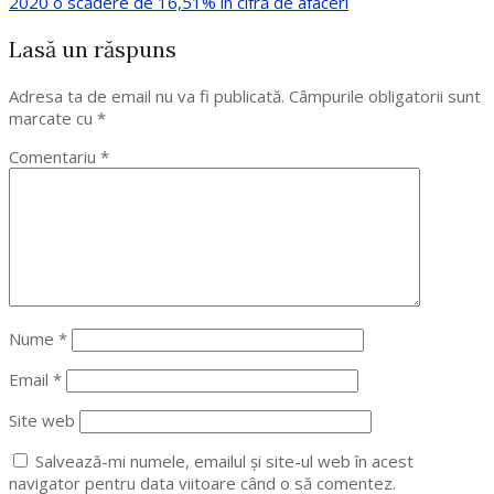
2020 o scădere de 16,51% în cifră de afaceri
Lasă un răspuns
Adresa ta de email nu va fi publicată.
Câmpurile obligatorii sunt
marcate cu
*
Comentariu
*
Nume
*
Email
*
Site web
Salvează-mi numele, emailul și site-ul web în acest
navigator pentru data viitoare când o să comentez.