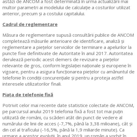
astăzi de ANCOM a fost determinată în urma actualizării mai
multor parametri ai modelului de calculaţie a costurilor utilizat
anterior, precum și a costului capitalului.
Cadrul de reglementare
Măsura de reglementare supusă consultării publice de ANCOM
completează măsurile anterioare de identificare, analiză şi
reglementare a pieţelor serviciilor de terminare a apelurilor la
puncte fixe definitivate de Autoritate în anul 2017. Autoritatea
derulează periodic acest demers de revizuire a piețelor
relevante de gros, conform legislaţiei naţionale şi europene în
vigoare, pentru a asigura funcţionarea pieţelor cu amănuntul de
telefonie în condiţii concurenţiale şi pentru a proteja astfel
interesele utilizatorilor finali.
Piața de telefonie fixă
Potrivit celor mai recente date statistice colectate de ANCOM,
pe parcursul anului 2019 telefonia fixă a fost tot mai puțin
utilizată de români, cu scăderi atât din punct de vedere al
numărului de linii de acces (-7,7%, până la 3,38 milioane), cât și
din cel al traficului (-16,5%, până la 1,9 miliarde minute). Ca
urmare a acestor evoluții, în anul 2019, un român a vorbit în