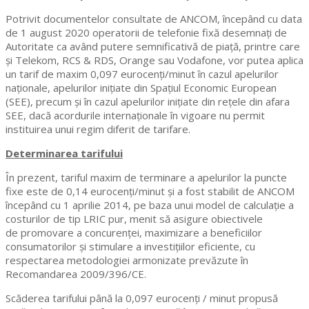
Potrivit documentelor consultate de ANCOM, începând cu data
de 1 august 2020 operatorii de telefonie fixă desemnați de
Autoritate ca având putere semnificativă de piață, printre care
și Telekom, RCS & RDS, Orange sau Vodafone, vor putea aplica
un tarif de maxim 0,097 eurocenți/minut în cazul apelurilor
naționale, apelurilor inițiate din Spațiul Economic European
(SEE), precum și în cazul apelurilor inițiate din rețele din afara
SEE, dacă acordurile internaționale în vigoare nu permit
instituirea unui regim diferit de tarifare.
Determinarea tarifului
În prezent, tariful maxim de terminare a apelurilor la puncte
fixe este de 0,14 eurocenți/minut și a fost stabilit de ANCOM
începând cu 1 aprilie 2014, pe baza unui model de calculație a
costurilor de tip LRIC pur, menit să asigure obiectivele
de promovare a concurenţei, maximizare a beneficiilor
consumatorilor şi stimulare a investiţiilor eficiente, cu
respectarea metodologiei armonizate prevăzute în
Recomandarea 2009/396/CE.
Scăderea tarifului până la 0,097 eurocenți / minut propusă