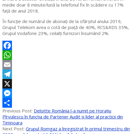
medie doar 8 minute/lună la telefonul fix în scădere cu 17%
față de anul 2018.
În funcție de numărul de abonați de la sfârșitul anului 2019,
Grupul Telekom avea o cotă de piață de 40%, RCS&RDS 35%,
Grupul Vodafone 23%, ceilalți furnizori însumând 2%.
Facebook
WhatsApp
Email
Telegram
X
Messenger
2020-
Previous Post:
Deloitte România l-a numit pe Horațiu
Partajează
05-
Pîrvulescu în funcția de Partener Audit și lider al practicii din
19
Timișoara
Next Post:
Grupul Romgaz a înregistrat în primul trimestru din