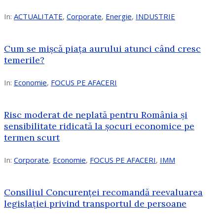
In:
ACTUALITATE
,
Corporate
,
Energie
,
INDUSTRIE
Cum se mișcă piața aurului atunci când cresc
temerile?
In:
Economie
,
FOCUS PE AFACERI
Risc moderat de neplată pentru România și
sensibilitate ridicată la șocuri economice pe
termen scurt
In:
Corporate
,
Economie
,
FOCUS PE AFACERI
,
IMM
Consiliul Concurenței recomandă reevaluarea
legislației privind transportul de persoane