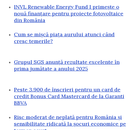
INVL Renewable Energy Fund I primește o
nouă finanțare pentru proiecte fotovoltaice
din România
Cum se mișcă piața aurului atunci când
cresc temerile?
Grupul SGS anunță rezultate excelente în
prima jumătate a anului 2025
Peste 3.900 de înscrieri pentru un card de
credit Bonus Card Mastercard de la Garanti
BBVA
Risc moderat de neplată pentru România și
sensibilitate ridicată la șocuri economice pe