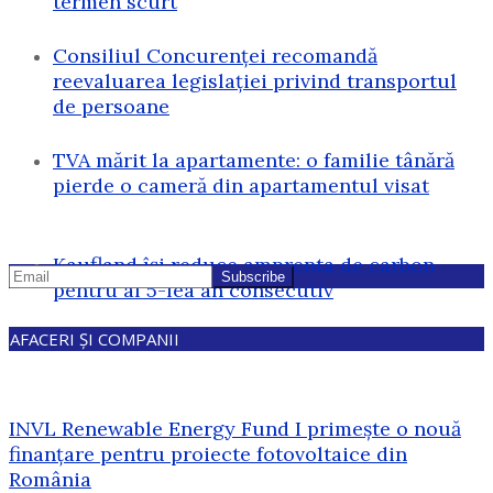
termen scurt
Consiliul Concurenței recomandă
reevaluarea legislației privind transportul
de persoane
TVA mărit la apartamente: o familie tânără
pierde o cameră din apartamentul visat
Kaufland își reduce amprenta de carbon
pentru al 5-lea an consecutiv
AFACERI ȘI COMPANII
INVL Renewable Energy Fund I primește o nouă
finanțare pentru proiecte fotovoltaice din
România