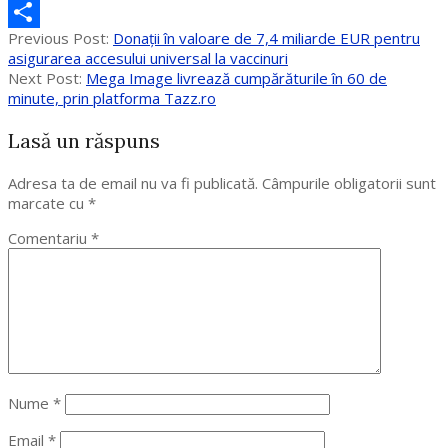
Messenger
2020-
Previous Post:
Donații în valoare de 7,4 miliarde EUR pentru
Partajează
05-
asigurarea accesului universal la vaccinuri
05
Next Post:
Mega Image livrează cumpărăturile în 60 de
minute, prin platforma Tazz.ro
Lasă un răspuns
Adresa ta de email nu va fi publicată.
Câmpurile obligatorii sunt
marcate cu
*
Comentariu
*
Nume
*
Email
*