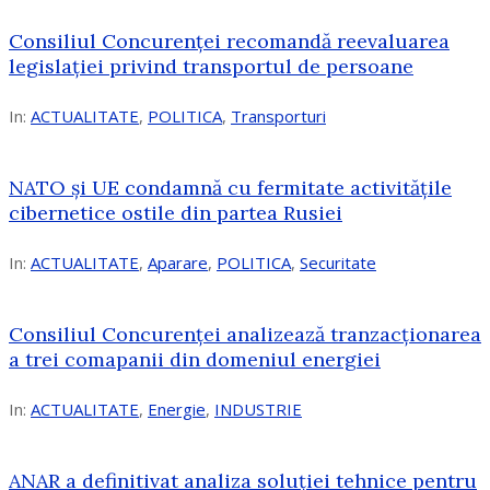
Consiliul Concurenței recomandă reevaluarea
legislației privind transportul de persoane
In:
ACTUALITATE
,
POLITICA
,
Transporturi
NATO și UE condamnă cu fermitate activitățile
cibernetice ostile din partea Rusiei
In:
ACTUALITATE
,
Aparare
,
POLITICA
,
Securitate
Consiliul Concurenţei analizează tranzacționarea
a trei comapanii din domeniul energiei
In:
ACTUALITATE
,
Energie
,
INDUSTRIE
ANAR a definitivat analiza soluției tehnice pentru