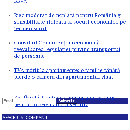
BBVA
Risc moderat de neplată pentru România și
sensibilitate ridicată la șocuri economice pe
termen scurt
Consiliul Concurenței recomandă
reevaluarea legislației privind transportul
de persoane
TVA mărit la apartamente: o familie tânără
pierde o cameră din apartamentul visat
Kaufland își reduce amprenta de carbon
pentru al 5-lea an consecutiv
AFACERI ȘI COMPANII