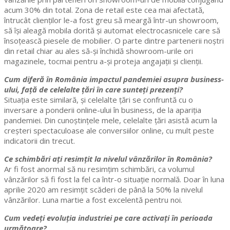
acum 30% din total. Zona de retail este cea mai afectată,
întrucât clienților le-a fost greu să meargă într-un showroom,
să își aleagă mobila dorită și automat electrocasnicele care să
însoțească piesele de mobilier. O parte dintre partenerii noștri
din retail chiar au ales să-și închidă showroom-urile ori
magazinele, tocmai pentru a-și proteja angajații și clienții.
Cum diferă în România impactul pandemiei asupra business-
ului, față de celelalte țări în care sunteți prezenți?
Situația este similară, și celelalte țări se confruntă cu o
inversare a ponderii online-ului în business, de la apariția
pandemiei. Din cunoștințele mele, celelalte țări asistă acum la
creșteri spectaculoase ale conversiilor online, cu mult peste
indicatorii din trecut.
Ce schimbări ați resimțit la nivelul vânzărilor în România?
Ar fi fost anormal să nu resimțim schimbări, ca volumul
vânzărilor să fi fost la fel ca într-o situație normală. Doar în luna
aprilie 2020 am resimțit scăderi de până la 50% la nivelul
vânzărilor. Luna martie a fost excelentă pentru noi.
Cum vedeți evoluția industriei pe care activați în perioada
următoare?