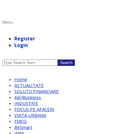
Primary
Menu
Navigation
Menu
Register
Login
Search
Home
ACTUALITATE
SOLUTII FINANCIARE
AgriBusiness
INDUSTRIE
FOCUS PE AFACERI
VIATA URBANA
FMCG
BeSmart
IMM