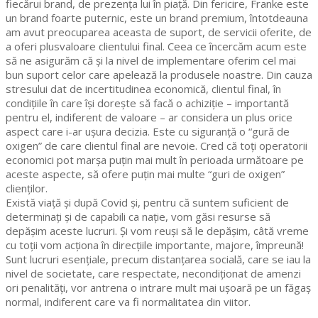
fiecărui brand, de prezența lui în piață. Din fericire, Franke este
un brand foarte puternic, este un brand premium, întotdeauna
am avut preocuparea aceasta de suport, de servicii oferite, de
a oferi plusvaloare clientului final. Ceea ce încercăm acum este
să ne asigurăm că și la nivel de implementare oferim cel mai
bun suport celor care apelează la produsele noastre. Din cauza
stresului dat de incertitudinea economică, clientul final, în
condițiile în care își dorește să facă o achiziție – importantă
pentru el, indiferent de valoare – ar considera un plus orice
aspect care i-ar ușura decizia. Este cu siguranță o “gură de
oxigen” de care clientul final are nevoie. Cred că toți operatorii
economici pot marșa puțin mai mult în perioada următoare pe
aceste aspecte, să ofere puțin mai multe “guri de oxigen”
clienților.
Există viață și după Covid și, pentru că suntem suficient de
determinați și de capabili ca nație, vom găsi resurse să
depășim aceste lucruri. Și vom reuși să le depășim, câtă vreme
cu toții vom acționa în direcțiile importante, majore, împreună!
Sunt lucruri esențiale, precum distanțarea socială, care se iau la
nivel de societate, care respectate, necondiționat de amenzi
ori penalități, vor antrena o intrare mult mai ușoară pe un făgaș
normal, indiferent care va fi normalitatea din viitor.