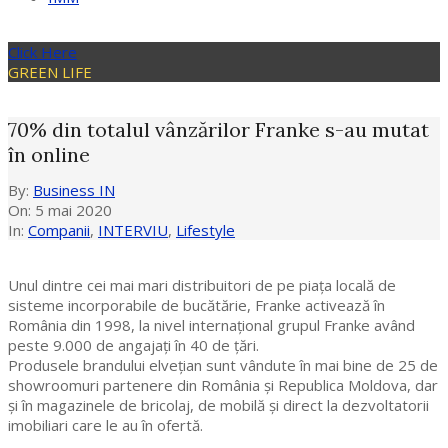
Click Here
GREEN LIFE
70% din totalul vânzărilor Franke s-au mutat
în online
By:
Business IN
On:
5 mai 2020
In:
Companii
,
INTERVIU
,
Lifestyle
Unul dintre cei mai mari distribuitori de pe piața locală de
sisteme incorporabile de bucătărie, Franke activează în
România din 1998, la nivel internațional grupul Franke având
peste 9.000 de angajați în 40 de țări.
Produsele brandului elveţian sunt vândute în mai bine de 25 de
showroomuri partenere din România şi Republica Moldova, dar
şi în magazinele de bricolaj, de mobilă şi direct la dezvoltatorii
imobiliari care le au în ofertă.