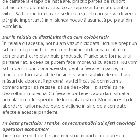
de calitate la etapa de instalare, practic partea de suport
tehnic oferit clientului, ceea ce ar reprezenta un atu pentru
viitor. Să fii brandul cu care se lucrează cel mai ușor va deveni o
pârghie importantă în misiunea noastră asumată pe piața din
România.
Dar în relația cu distribuitorii cu care colaborați?
În relația cu aceștia, noi nu am văzut niciodată lucrurile drept un
schimb, drept un troc. Am construit întotdeauna relația cu
comercianții care distribuie produsele Franke sub forma unui
parteneriat, a ceea ce putem face împreună cu aceștia. Nu vom
schimba nimic în zona aceasta, pentru fiecare în parte, în
funcție de forecast-ul de business, vom stabili cele mai bune
măsuri de abordat împreună, astfel încât să permitem și
comercianților să reziste, să se dezvolte – și astfel să ne
dezvoltăm împreună. Cu fiecare partener, abordăm situația
actuală în modul specific de lucru al acestuia. Modul acesta de
abordare, tailormade, este o acțiune în sine de a combate
efectele acestei pandemii.
Pe baza practicilor Franke, ce recomandări ați oferi celorlalți
operatori economici?
Ține foarte mult de fiecare industrie în parte, de puterea