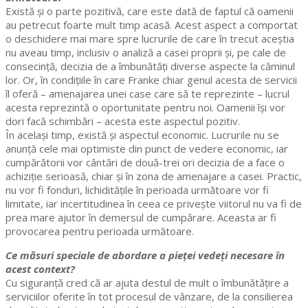
Există și o parte pozitivă, care este dată de faptul că oamenii
au petrecut foarte mult timp acasă. Acest aspect a comportat
o deschidere mai mare spre lucrurile de care în trecut aceștia
nu aveau timp, inclusiv o analiză a casei proprii și, pe cale de
consecință, decizia de a îmbunătăți diverse aspecte la căminul
lor. Or, în condițiile în care Franke chiar genul acesta de servicii
îl oferă – amenajarea unei case care să te reprezinte – lucrul
acesta reprezintă o oportunitate pentru noi. Oamenii își vor
dori facă schimbări – acesta este aspectul pozitiv.
În același timp, există și aspectul economic. Lucrurile nu se
anunță cele mai optimiste din punct de vedere economic, iar
cumpărătorii vor cântări de două-trei ori decizia de a face o
achiziție serioasă, chiar și în zona de amenajare a casei. Practic,
nu vor fi fonduri, lichiditățile în perioada următoare vor fi
limitate, iar incertitudinea în ceea ce privește viitorul nu va fi de
prea mare ajutor în demersul de cumpărare. Aceasta ar fi
provocarea pentru perioada următoare.
Ce măsuri speciale de abordare a pieței vedeți necesare în
acest context?
Cu siguranță cred că ar ajuta destul de mult o îmbunătățire a
serviciilor oferite în tot procesul de vânzare, de la consilierea