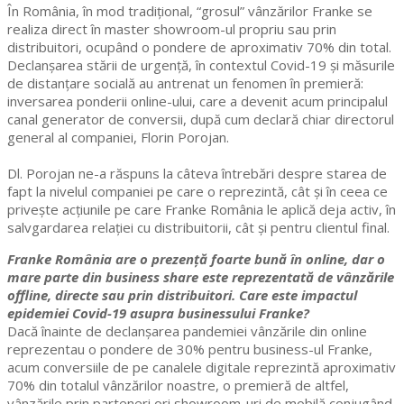
În România, în mod tradițional, “grosul” vânzărilor Franke se
realiza direct în master showroom-ul propriu sau prin
distribuitori, ocupând o pondere de aproximativ 70% din total.
Declanșarea stării de urgență, în contextul Covid-19 și măsurile
de distanțare socială au antrenat un fenomen în premieră:
inversarea ponderii online-ului, care a devenit acum principalul
canal generator de conversii, după cum declară chiar directorul
general al companiei, Florin Porojan.
Dl. Porojan ne-a răspuns la câteva întrebări despre starea de
fapt la nivelul companiei pe care o reprezintă, cât și în ceea ce
privește acțiunile pe care Franke România le aplică deja activ, în
salvgardarea relației cu distribuitorii, cât și pentru clientul final.
Franke România are o prezență foarte bună în online, dar o
mare parte din business share este reprezentată de vânzările
offline, directe sau prin distribuitori. Care este impactul
epidemiei Covid-19 asupra businessului Franke?
Dacă înainte de declanșarea pandemiei vânzările din online
reprezentau o pondere de 30% pentru business-ul Franke,
acum conversiile de pe canalele digitale reprezintă aproximativ
70% din totalul vânzărilor noastre, o premieră de altfel,
vânzările prin parteneri ori showroom-uri de mobilă conjugând