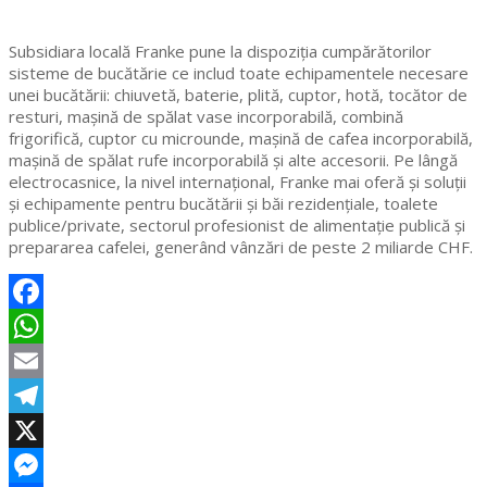
Subsidiara locală Franke pune la dispoziția cumpărătorilor
sisteme de bucătărie ce includ toate echipamentele necesare
unei bucătării: chiuvetă, baterie, plită, cuptor, hotă, tocător de
resturi, maşină de spălat vase incorporabilă, combină
frigorifică, cuptor cu microunde, mașină de cafea incorporabilă,
mașină de spălat rufe incorporabilă şi alte accesorii. Pe lângă
electrocasnice, la nivel internațional, Franke mai oferă și soluții
și echipamente pentru bucătării și băi rezidențiale, toalete
publice/private, sectorul profesionist de alimentație publică și
prepararea cafelei, generând vânzări de peste 2 miliarde CHF.
Facebook
WhatsApp
Email
Telegram
X