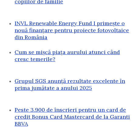
copiilor de familie
INVL Renewable Energy Fund I primește o
nouă finanțare pentru proiecte fotovoltaice
din România
Cum se mișcă piața aurului atunci când
cresc temerile?
Grupul SGS anunță rezultate excelente în
prima jumătate a anului 2025
Peste 3.900 de înscrieri pentru un card de
credit Bonus Card Mastercard de la Garanti
BBVA