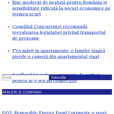
Risc moderat de neplată pentru România și
sensibilitate ridicată la șocuri economice pe
termen scurt
Consiliul Concurenței recomandă
reevaluarea legislației privind transportul
de persoane
TVA mărit la apartamente: o familie tânără
pierde o cameră din apartamentul visat
Kaufland își reduce amprenta de carbon
pentru al 5-lea an consecutiv
AFACERI ȘI COMPANII
INVL Renewable Energy Fund I primește o nouă