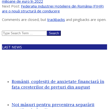
04-
milioane de euro în 2022
06
Next Post:
Federația Industriei Hoteliere din România (FIHR)
are o nouă structură de conducere
Comments are closed, but
trackbacks
and pingbacks are open.
Search
LAST NEWS
Românii, copleșiți de anxietate financiară în
fața creșterilor de prețuri din august
Noi măsuri pentru prevenirea separării