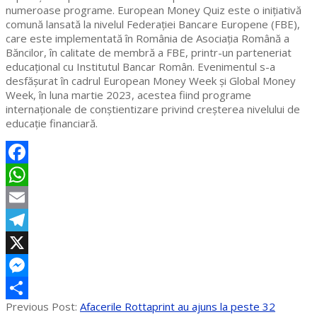
numeroase programe. European Money Quiz este o inițiativă
comună lansată la nivelul Federației Bancare Europene (FBE),
care este implementată în România de Asociația Română a
Băncilor, în calitate de membră a FBE, printr-un parteneriat
educațional cu Institutul Bancar Român. Evenimentul s-a
desfășurat în cadrul European Money Week și Global Money
Week, în luna martie 2023, acestea fiind programe
internaționale de conștientizare privind creșterea nivelului de
educație financiară.
Facebook
WhatsApp
Email
Telegram
X
Messenger
2023-
Previous Post:
Afacerile Rottaprint au ajuns la peste 32
Partajează