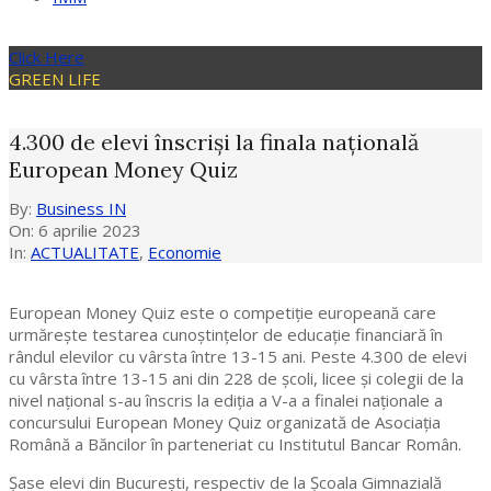
Click Here
GREEN LIFE
4.300 de elevi înscriși la finala națională
European Money Quiz
By:
Business IN
On:
6 aprilie 2023
In:
ACTUALITATE
,
Economie
European Money Quiz este o competiție europeană care
urmărește testarea cunoștințelor de educație financiară în
rândul elevilor cu vârsta între 13-15 ani. Peste 4.300 de elevi
cu vârsta între 13-15 ani din 228 de școli, licee și colegii de la
nivel național s-au înscris la ediția a V-a a finalei naționale a
concursului European Money Quiz organizată de Asociația
Română a Băncilor în parteneriat cu Institutul Bancar Român.
Șase elevi din București, respectiv de la Școala Gimnazială