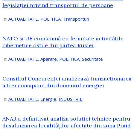
legislației privind transportul de persoane
In:
ACTUALITATE
,
POLITICA
,
Transporturi
NATO și UE condamnă cu fermitate activitățile
cibernetice ostile din partea Rusiei
In:
ACTUALITATE
,
Aparare
,
POLITICA
,
Securitate
Consiliul Concurenţei analizează tranzacționarea
a trei comapanii din domeniul energiei
In:
ACTUALITATE
,
Energie
,
INDUSTRIE
ANAR a definitivat analiza soluției tehnice pentru
desalinizarea localităților afectate din zona Praid