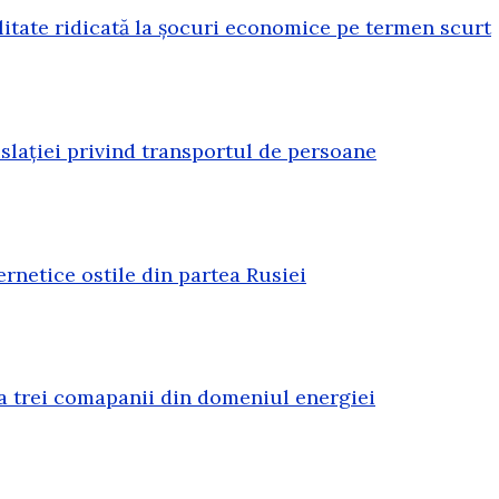
litate ridicată la șocuri economice pe termen scurt
lației privind transportul de persoane
rnetice ostile din partea Rusiei
a trei comapanii din domeniul energiei