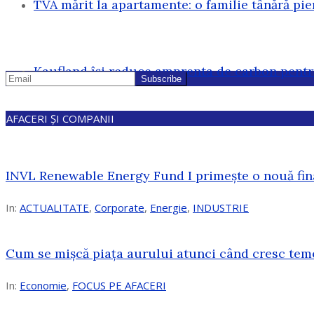
TVA mărit la apartamente: o familie tânără pi
Kaufland își reduce amprenta de carbon pentr
AFACERI ȘI COMPANII
INVL Renewable Energy Fund I primește o nouă fin
In:
ACTUALITATE
,
Corporate
,
Energie
,
INDUSTRIE
Cum se mișcă piața aurului atunci când cresc tem
In:
Economie
,
FOCUS PE AFACERI