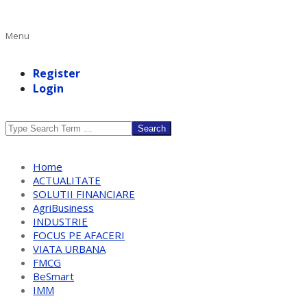
Primary
Menu
Navigation
Menu
Register
Login
Search
Home
ACTUALITATE
SOLUTII FINANCIARE
AgriBusiness
INDUSTRIE
FOCUS PE AFACERI
VIATA URBANA
FMCG
BeSmart
IMM