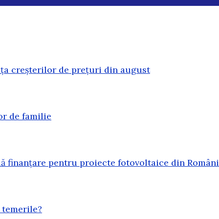
ața creșterilor de prețuri din august
or de familie
 finanțare pentru proiecte fotovoltaice din Român
 temerile?