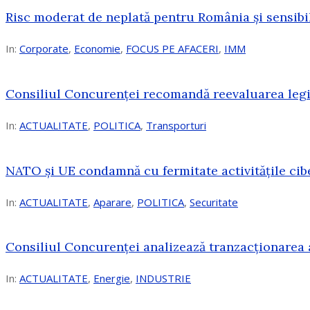
Risc moderat de neplată pentru România și sensibi
In:
Corporate
,
Economie
,
FOCUS PE AFACERI
,
IMM
Consiliul Concurenței recomandă reevaluarea legis
In:
ACTUALITATE
,
POLITICA
,
Transporturi
NATO și UE condamnă cu fermitate activitățile cibe
In:
ACTUALITATE
,
Aparare
,
POLITICA
,
Securitate
Consiliul Concurenţei analizează tranzacționarea 
In:
ACTUALITATE
,
Energie
,
INDUSTRIE