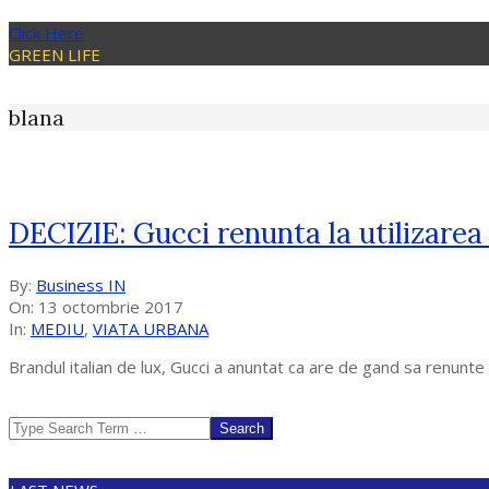
Click Here
GREEN LIFE
blana
DECIZIE: Gucci renunta la utilizarea b
2017-
By:
Business IN
10-
On:
13 octombrie 2017
13
In:
MEDIU
,
VIATA URBANA
Brandul italian de lux, Gucci a anuntat ca are de gand sa renunte
Search