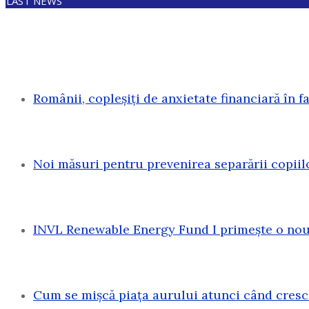
LAST NEWS
Românii, copleșiți de anxietate financiară în f
Noi măsuri pentru prevenirea separării copiil
INVL Renewable Energy Fund I primește o nouă
Cum se mișcă piața aurului atunci când cresc