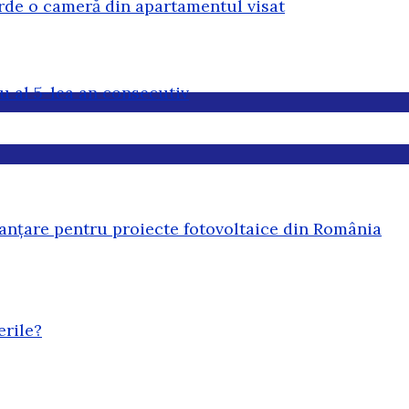
erde o cameră din apartamentul visat
u al 5-lea an consecutiv
anțare pentru proiecte fotovoltaice din România
erile?