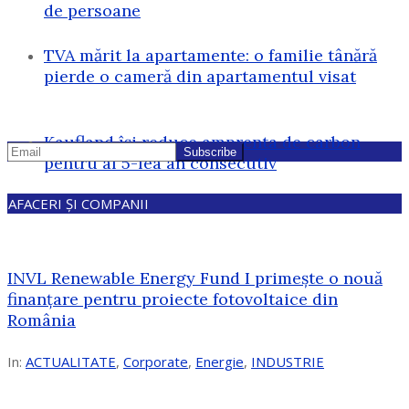
de persoane
TVA mărit la apartamente: o familie tânără
pierde o cameră din apartamentul visat
Kaufland își reduce amprenta de carbon
pentru al 5-lea an consecutiv
AFACERI ȘI COMPANII
INVL Renewable Energy Fund I primește o nouă
finanțare pentru proiecte fotovoltaice din
România
In:
ACTUALITATE
,
Corporate
,
Energie
,
INDUSTRIE