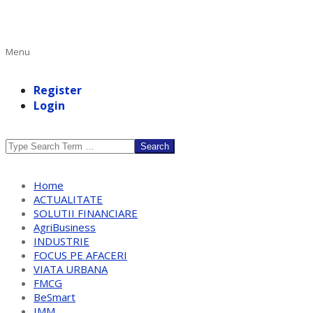
Primary
Menu
Navigation
Menu
Register
Login
Search
Home
ACTUALITATE
SOLUTII FINANCIARE
AgriBusiness
INDUSTRIE
FOCUS PE AFACERI
VIATA URBANA
FMCG
BeSmart
IMM