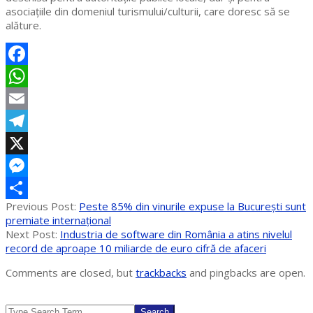
asociaţiile din domeniul turismului/culturii, care doresc să se
alăture.
Facebook
WhatsApp
Email
Telegram
X
Messenger
2022-
Previous Post:
Peste 85% din vinurile expuse la București sunt
Partajează
12-
premiate internațional
01
Next Post:
Industria de software din România a atins nivelul
record de aproape 10 miliarde de euro cifră de afaceri
Comments are closed, but
trackbacks
and pingbacks are open.
Search