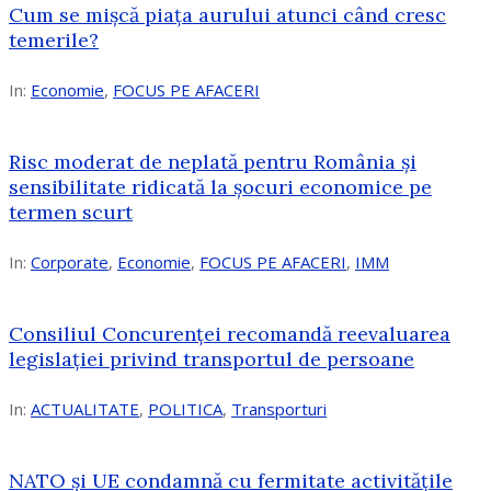
Cum se mișcă piața aurului atunci când cresc
temerile?
In:
Economie
,
FOCUS PE AFACERI
Risc moderat de neplată pentru România și
sensibilitate ridicată la șocuri economice pe
termen scurt
In:
Corporate
,
Economie
,
FOCUS PE AFACERI
,
IMM
Consiliul Concurenței recomandă reevaluarea
legislației privind transportul de persoane
In:
ACTUALITATE
,
POLITICA
,
Transporturi
NATO și UE condamnă cu fermitate activitățile