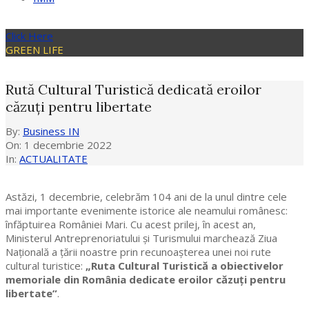
Click Here
GREEN LIFE
Rută Cultural Turistică dedicată eroilor
căzuți pentru libertate
By:
Business IN
On:
1 decembrie 2022
In:
ACTUALITATE
Astăzi, 1 decembrie, celebrăm 104 ani de la unul dintre cele
mai importante evenimente istorice ale neamului românesc:
înfăptuirea României Mari. Cu acest prilej, în acest an,
Ministerul Antreprenoriatului și Turismului marchează Ziua
Națională a țării noastre prin recunoașterea unei noi rute
cultural turistice:
„Ruta Cultural Turistică a obiectivelor
memoriale din România dedicate eroilor căzuți pentru
libertate”
.