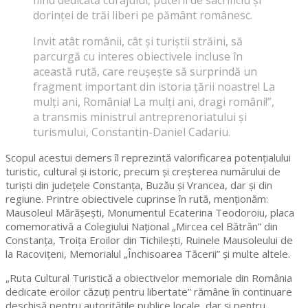
fiind dedicată curajului, puterii de sacrificiu și
dorinței de trăi liberi pe pământ românesc.
Invit atât românii, cât și turiștii străini, să
parcurgă cu interes obiectivele incluse în
această rută, care reușește să surprindă un
fragment important din istoria țării noastre! La
mulți ani, România! La mulți ani, dragi români!”,
a transmis ministrul antreprenoriatului și
turismului, Constantin-Daniel Cadariu.
Scopul acestui demers îl reprezintă valorificarea potențialului
turistic, cultural și istoric, precum și creșterea numărului de
turiști din județele Constanța, Buzău și Vrancea, dar și din
regiune. Printre obiectivele cuprinse în rută, menționăm:
Mausoleul Mărășești, Monumentul Ecaterina Teodoroiu, placa
comemorativă a Colegiului Național „Mircea cel Bătrân” din
Constanța, Troița Eroilor din Tichilești, Ruinele Mausoleului de
la Racovițeni, Memorialul „Închisoarea Tăcerii” și multe altele.
„Ruta Cultural Turistică a obiectivelor memoriale din România
dedicate eroilor căzuți pentru libertate” rămâne în continuare
deschisă pentru autorităţile publice locale, dar şi pentru