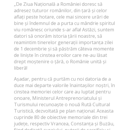
„De Ziua Națională a României doresc să
adresez tuturor românilor, din țară și celor
aflați peste hotare, cele mai sincere urări de
bine și îndemnul de a purta cu mândrie spiritul
viu românesc oriunde s-ar afla! Astăzi, suntem
datori să onorăm istoria țării noastre, să
reamintim tinerelor generații importanța zilei
de 1 decembrie și să păstrăm câteva momente
de liniște în cinstea eroilor care ne-au lăsat
drept moștenire o țără, o Românie unită și
liberă!
Așadar, pentru că purtăm cu noi datoria de a
duce mai departe valorile înaintașilor noștri, în
cinstea memoriei celor care au luptat pentru
onoare, Ministerul Antreprenoriatului și
Turismului recunoaște o nouă Rută Cultural
Turistică, dezvoltată pe plan național. Aceasta
cuprinde 80 de obiective memoriale din trei
județe, respectiv Vrancea, Constanța și Buzău,