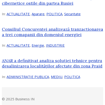
cibernetice ostile din partea Rusiei
In:
ACTUALITATE
,
Aparare
,
POLITICA
,
Securitate
Consiliul Concurenţei analizează tranzacționarea
a trei comapanii din domeniul energiei
In:
ACTUALITATE
,
Energie
,
INDUSTRIE
ANAR a definitivat analiza soluției tehnice pentru
desalinizarea localităților afectate din zona Praid
In:
ADMINISTRATIE PUBLICA
,
MEDIU
,
POLITICA
© 2025 Business IN