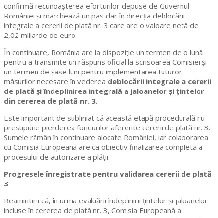
confirmă recunoașterea eforturilor depuse de Guvernul
României și marchează un pas clar în direcția deblocării
integrale a cererii de plată nr. 3 care are o valoare netă de
2,02 miliarde de euro.
În continuare, România are la dispoziție un termen de o lună
pentru a transmite un răspuns oficial la scrisoarea Comisiei și
un termen de șase luni pentru implementarea tuturor
măsurilor necesare în vederea
deblocării integrale a cererii
de plată și îndeplinirea integrală a jaloanelor și țintelor
din cererea de plată nr. 3
.
Este important de subliniat că această etapă procedurală nu
presupune pierderea fondurilor aferente cererii de plată nr. 3.
Sumele rămân în continuare alocate României, iar colaborarea
cu Comisia Europeană are ca obiectiv finalizarea completă a
procesului de autorizare a plății.
Progresele înregistrate pentru validarea cererii de plată
3
Reamintim că, în urma evaluării îndeplinirii țintelor și jaloanelor
incluse în cererea de plată nr. 3, Comisia Europeană a