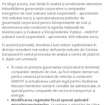
Pe lângă acesta, mai rămân în analiză și următoarele elemente:
îmbunătățirea guvernanței corporative a companiilor
energetice de stat (valoare sumă suspendată – aproximativ
300 milioane euro) și operaționalizarea politicilor de
guvernanță corporativă pentru întreprinderile de stat și
desemnarea unei conducerii la Agenția Națională de
Monitorizare și Evaluare a Întreprinderilor Publice – AMEPIP
(valoare sumă suspendată – aproximativ 400 milioane euro).
În această perioadă, România a luat măsuri suplimentare în
direcția remedierii mai multor deficiențe indicate de Comisia
Europeană în cadrul procesului de analiză a cererii de plată nr.
3, după cum urmează:
În ceea ce privește guvernanța corporativă în domeniul
companiilor deținute de stat, au fost inițiate demersuri
pentru reluarea procedurii de selecție a conducerii
AMEPIP și actualizarea cadrului legal pentru facilitarea
înlocuirii membrilor numiți în consiliile de administrație, în
special pentru companiile din sectorul transporturi și
energie;
Modificarea regimului fiscal special aplicabil
microîntreprinderilor
, ca urmare a adoptării de către