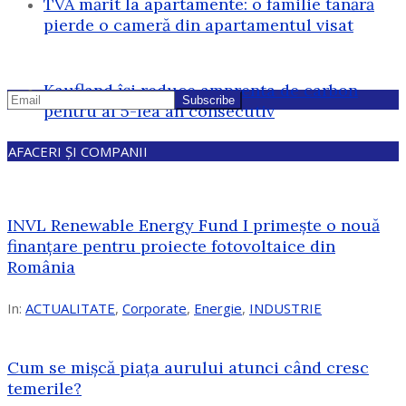
TVA mărit la apartamente: o familie tânără
pierde o cameră din apartamentul visat
Kaufland își reduce amprenta de carbon
pentru al 5-lea an consecutiv
AFACERI ȘI COMPANII
INVL Renewable Energy Fund I primește o nouă
finanțare pentru proiecte fotovoltaice din
România
In:
ACTUALITATE
,
Corporate
,
Energie
,
INDUSTRIE
Cum se mișcă piața aurului atunci când cresc
temerile?