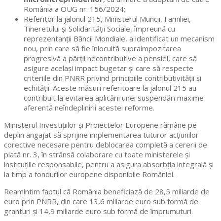
România a OUG nr. 156/2024;
Referitor la jalonul 215, Ministerul Muncii, Familiei,
Tineretului și Solidarității Sociale, împreună cu
reprezentanții Băncii Mondiale, a identificat un mecanism
nou, prin care să fie înlocuită supraimpozitarea
progresivă a părții necontributive a pensiei, care să
asigure același impact bugetar și care să respecte
criteriile din PNRR privind principiile contributivității și
echității. Aceste măsuri referitoare la jalonul 215 au
contribuit la evitarea aplicării unei suspendări maxime
aferentă neîndeplinirii acestei reforme.
Ministerul Investițiilor și Proiectelor Europene rămâne pe
deplin angajat să sprijine implementarea tuturor acțiunilor
corective necesare pentru deblocarea completă a cererii de
plată nr. 3, în strânsă colaborare cu toate ministerele și
instituțiile responsabile, pentru a asigura absorbția integrală și
la timp a fondurilor europene disponibile României.
Reamintim faptul că România beneficiază de 28,5 miliarde de
euro prin PNRR, din care 13,6 miliarde euro sub formă de
granturi și 14,9 miliarde euro sub formă de împrumuturi.