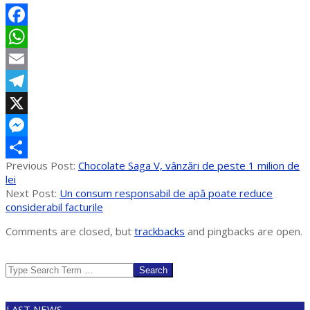
Facebook
WhatsApp
Email
Telegram
X
Messenger
2025-
Previous Post:
Chocolate Saga V, vânzări de peste 1 milion de
Partajează
03-
lei
27
Next Post:
Un consum responsabil de apă poate reduce
considerabil facturile
Comments are closed, but
trackbacks
and pingbacks are open.
Search
LAST NEWS