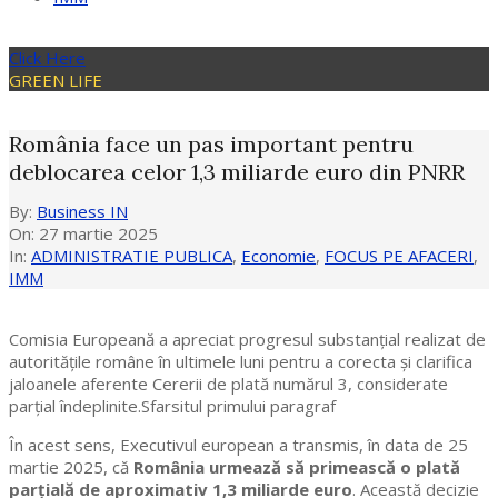
Click Here
GREEN LIFE
România face un pas important pentru
deblocarea celor 1,3 miliarde euro din PNRR
By:
Business IN
On:
27 martie 2025
In:
ADMINISTRATIE PUBLICA
,
Economie
,
FOCUS PE AFACERI
,
IMM
Comisia Europeană a apreciat progresul substanțial realizat de
autoritățile române în ultimele luni pentru a corecta și clarifica
jaloanele aferente Cererii de plată numărul 3, considerate
parțial îndeplinite.Sfarsitul primului paragraf
În acest sens, Executivul european a transmis, în data de 25
martie 2025, că
România urmează să primească o plată
parțială de aproximativ 1,3 miliarde euro
. Această decizie