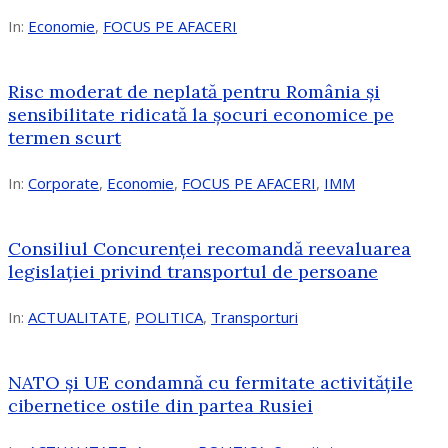
In:
Economie
,
FOCUS PE AFACERI
Risc moderat de neplată pentru România și
sensibilitate ridicată la șocuri economice pe
termen scurt
In:
Corporate
,
Economie
,
FOCUS PE AFACERI
,
IMM
Consiliul Concurenței recomandă reevaluarea
legislației privind transportul de persoane
In:
ACTUALITATE
,
POLITICA
,
Transporturi
NATO și UE condamnă cu fermitate activitățile
cibernetice ostile din partea Rusiei