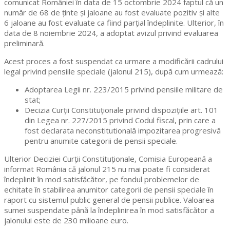
comunicat României în data de 15 octombrie 2024 faptul că un
număr de 68 de ținte și jaloane au fost evaluate pozitiv și alte
6 jaloane au fost evaluate ca fiind parțial îndeplinite. Ulterior, în
data de 8 noiembrie 2024, a adoptat avizul privind evaluarea
preliminară.
Acest proces a fost suspendat ca urmare a modificării cadrului
legal privind pensiile speciale (jalonul 215), după cum urmează:
Adoptarea Legii nr. 223/2015 privind pensiile militare de
stat;
Decizia Curții Constituționale privind dispozițiile art. 101
din Legea nr. 227/2015 privind Codul fiscal, prin care a
fost declarata neconstitutională impozitarea progresivă
pentru anumite categorii de pensii speciale.
Ulterior Deciziei Curții Constituționale, Comisia Europeană a
informat România că jalonul 215 nu mai poate fi considerat
îndeplinit în mod satisfăcător, pe fondul problemelor de
echitate în stabilirea anumitor categorii de pensii speciale în
raport cu sistemul public general de pensii publice. Valoarea
sumei suspendate până la îndeplinirea în mod satisfăcător a
jalonului este de 230 milioane euro.