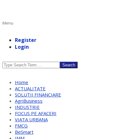
Primary
Menu
Navigation
Menu
Register
Login
Search
Home
ACTUALITATE
SOLUTII FINANCIARE
AgriBusiness
INDUSTRIE
FOCUS PE AFACERI
VIATA URBANA
FMCG
BeSmart
IMM