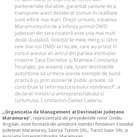
parteneriate durabile, garantat șansele de a
transpune acest deziderat comun în realitate
sunt infinit mai mari. Drept urmare, inițiativa
Maramureșului de a înființa primul OMD
județean din țara noastră este una mai mult
decât lăudabilă. Felicitările mele merg și către
cele mai noi OMD-uri locale, care au primit în
cursul acestui an avizul din partea instituției
noastre: Țara Dornelor și Mamaia-Constanța.
Încurajez, pe această cale, toate destinațiile
autohtone să urmeze aceste exemple de bună
practică și, prin asocierile public-private, să
contribuie la reforma turismului românesc!”, a
declarat ministrul antreprenoriatului și
turismului, Constantin-Daniel Cadariu.
„Organizația de Management al Destinației Județene
Maramureș”
, reprezentată de președintele Ionel Ovidiu
Bogdan, este formată din următorii membri fondatori: Consiliul
Județean Maramureș, Saorsa Turism SRL, Turist Suior SRL și
Asociația Întreprinzătorilor Maramureș.