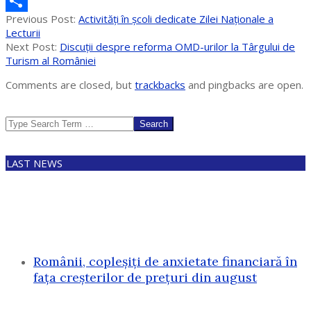
Messenger
2023-
Previous Post:
Activități în școli dedicate Zilei Naționale a
Partajează
02-
Lecturii
17
Next Post:
Discuții despre reforma OMD-urilor la Târgului de
Turism al României
Comments are closed, but
trackbacks
and pingbacks are open.
Search
LAST NEWS
Românii, copleșiți de anxietate financiară în
fața creșterilor de prețuri din august