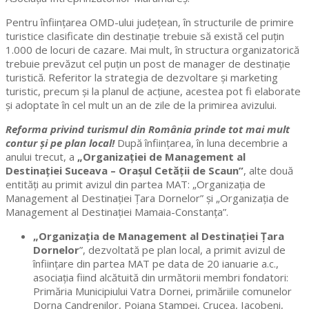
Pentru înființarea OMD-ului județean, în structurile de primire
turistice clasificate din destinație trebuie să există cel puțin
1.000 de locuri de cazare. Mai mult, în structura organizatorică
trebuie prevăzut cel puțin un post de manager de destinație
turistică. Referitor la strategia de dezvoltare și marketing
turistic, precum și la planul de acțiune, acestea pot fi elaborate
și adoptate în cel mult un an de zile de la primirea avizului.
Reforma privind turismul din România prinde tot mai mult
contur și pe plan local!
După înființarea, în luna decembrie a
anului trecut, a
„Organizației de Management al
Destinației Suceava – Orașul Cetății de Scaun”
, alte două
entități au primit avizul din partea MAT: „Organizația de
Management al Destinației Țara Dornelor” și „Organizația de
Management al Destinației Mamaia-Constanța”.
„Organizația de Management al Destinației Țara
Dornelor
”, dezvoltată pe plan local, a primit avizul de
înființare din partea MAT pe data de 20 ianuarie a.c.,
asociația fiind alcătuită din următorii membri fondatori:
Primăria Municipiului Vatra Dornei, primăriile comunelor
Dorna Candrenilor, Poiana Stampei, Crucea, Iacobeni,