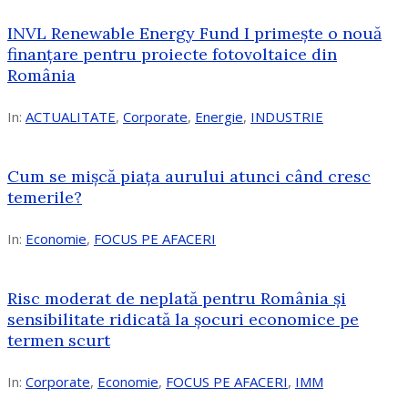
INVL Renewable Energy Fund I primește o nouă
finanțare pentru proiecte fotovoltaice din
România
In:
ACTUALITATE
,
Corporate
,
Energie
,
INDUSTRIE
Cum se mișcă piața aurului atunci când cresc
temerile?
In:
Economie
,
FOCUS PE AFACERI
Risc moderat de neplată pentru România și
sensibilitate ridicată la șocuri economice pe
termen scurt
In:
Corporate
,
Economie
,
FOCUS PE AFACERI
,
IMM