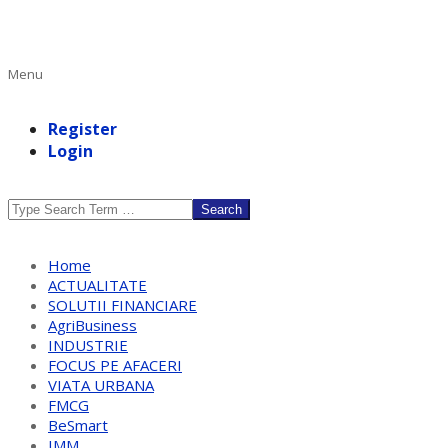
Primary
Menu
Navigation
Menu
Register
Login
Search
Home
ACTUALITATE
SOLUTII FINANCIARE
AgriBusiness
INDUSTRIE
FOCUS PE AFACERI
VIATA URBANA
FMCG
BeSmart
IMM