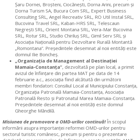
Șaru Dornei, Broșteni, Ciocănești, Dorna Arini, precum și
Dorna Turism SA, Bucura Com SRL, Expert Business
Consulting SRL, Angel Recreativ SRL, RO Util Instal SRL,
Bucovina Travel SRL, Kaban-HRS SRL, Telescaun
Negrești SRL, Orient Montana SRL, Vera-Mar Bucovina
SRL, Rotur SRL, Studio Chiriluș SRL, Gimil Serv SRL și
Asociația Națională pentru Dezvoltare Rurală Montantă
„Romontana”. Președintele desemnat al noii entități este
domnul Ilie Boncheș.
„Organizația de Management al Destinației
Mamaia-Constanța”
, dezvoltată pe plan local, a primit
avizul de înființare din partea MAT pe data de 14
februarie a.c., asociația fiind alcătuită din următorii
membri fondatori: Consiliul Local al Municipiului Constanța,
Organizația Patronală Mamaia-Constanța, Asociația
Patronală Resto și Patronatul Marea Mamaia-Constanța.
Președintele desemnat al noii entități este domnul
Gheorghe Măndilă.
Misiunea de promovare a OMD-urilor continuă!
În scopul
informării asupra importanței reformei OMD-urilor pentru
sectorul turistic românesc, precum și pentru o prezentare