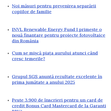
Noi măsuri pentru prevenirea separării
copiilor de familie
INVL Renewable Energy Fund I primește o
nouă finanțare pentru proiecte fotovoltaice
din România
Cum se mișcă piața aurului atunci când
cresc temerile?
Grupul SGS anunță rezultate excelente în
prima jumătate a anului 2025
Peste 3.900 de înscrieri pentru un card de
credit Bonus Card Mastercard de la Garanti