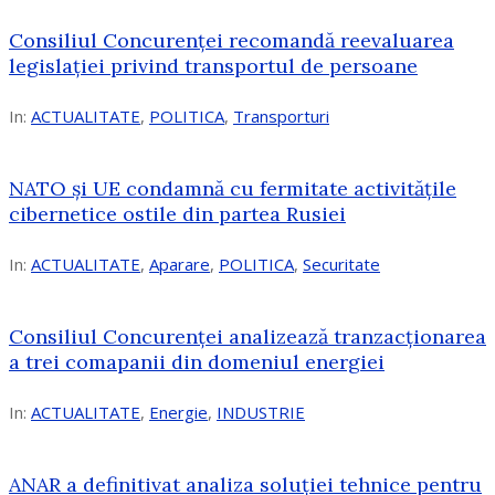
Consiliul Concurenței recomandă reevaluarea
legislației privind transportul de persoane
In:
ACTUALITATE
,
POLITICA
,
Transporturi
NATO și UE condamnă cu fermitate activitățile
cibernetice ostile din partea Rusiei
In:
ACTUALITATE
,
Aparare
,
POLITICA
,
Securitate
Consiliul Concurenţei analizează tranzacționarea
a trei comapanii din domeniul energiei
In:
ACTUALITATE
,
Energie
,
INDUSTRIE
ANAR a definitivat analiza soluției tehnice pentru