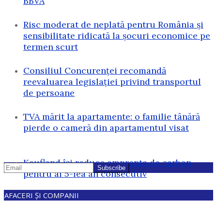
BBVA
Risc moderat de neplată pentru România și
sensibilitate ridicată la șocuri economice pe
termen scurt
Consiliul Concurenței recomandă
reevaluarea legislației privind transportul
de persoane
TVA mărit la apartamente: o familie tânără
pierde o cameră din apartamentul visat
Kaufland își reduce amprenta de carbon
pentru al 5-lea an consecutiv
AFACERI ȘI COMPANII