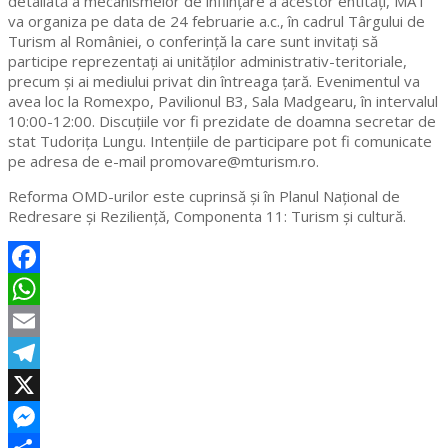
detaliată a mecanismelor de înființare a acestor entități, MAT
va organiza pe data de 24 februarie a.c., în cadrul Târgului de
Turism al României, o conferință la care sunt invitați să
participe reprezentați ai unităților administrativ-teritoriale,
precum și ai mediului privat din întreaga țară. Evenimentul va
avea loc la Romexpo, Pavilionul B3, Sala Madgearu, în intervalul
10:00-12:00. Discuțiile vor fi prezidate de doamna secretar de
stat Tudorița Lungu. Intențiile de participare pot fi comunicate
pe adresa de e-mail promovare@mturism.ro.
Reforma OMD-urilor este cuprinsă și în Planul Național de
Redresare și Reziliență, Componenta 11: Turism și cultură.
Facebook
WhatsApp
Email
Telegram
X