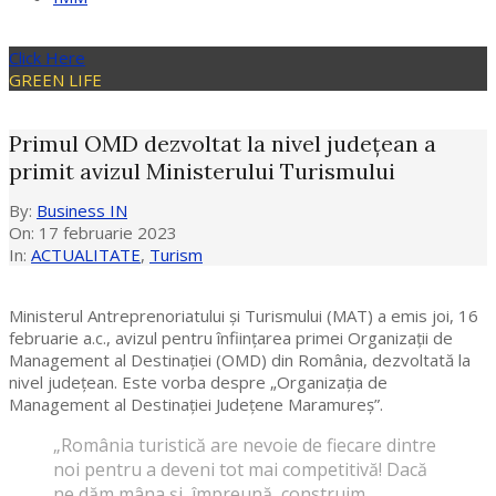
Click Here
GREEN LIFE
Primul OMD dezvoltat la nivel județean a
primit avizul Ministerului Turismului
By:
Business IN
On:
17 februarie 2023
In:
ACTUALITATE
,
Turism
Ministerul Antreprenoriatului și Turismului (MAT) a emis joi, 16
februarie a.c., avizul pentru înființarea primei Organizații de
Management al Destinației (OMD) din România, dezvoltată la
nivel județean. Este vorba despre „Organizația de
Management al Destinației Județene Maramureș”.
„România turistică are nevoie de fiecare dintre
noi pentru a deveni tot mai competitivă! Dacă
ne dăm mâna și, împreună, construim